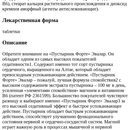
В6), стеарат кальция растительного происхождения и диоксид
кремния аморфный (агенты антислеживающие).
Лекарственная форма
таблетки
Описание
Обратите внимание на «Пустырник Форте» Эвалар. Он
обладает одним из самых высоких показателей
седативности1. Содержит именно тот сорт пустырника
сердечного, выращенного на Алтае, который обладает
превосходным успокаивающим действием. «Пустырник
Форте» Эвалар – пожалуй, лучшая формула спокойствия2 с
высоким содержанием экстракта пустырника – 100 мг в день,
усиленная «элементами спокойствия» магнием и витамином
В6 (патент РФ 2361599). Большинство покупателей чувствуют
разницу и выбирают именно «Пустырник Форте» Эвалар3 за
его высокий седативный эффект и быстрое успокаивающее
действие. Пустырник обладает быстрым успокаивающим
действием, способствует улучшению функционального
состояния нервной и сердечно-сосудистой систем. Магний
играет важную роль в процессах мышечной и нервной