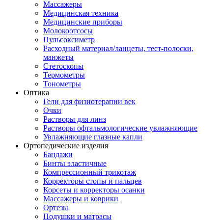
Массажеры
Медицинская техника
Медицинские приборы
Молокоотсосы
Пульсоксиметр
Расходный материал/ланцеты, тест-полоски,
манжеты
Стетоскопы
Термометры
Тонометры
Оптика
Гели для физиотерапии век
Очки
Растворы для линз
Растворы офтальмологические увлажняющие
Увлажняющие глазные капли
Ортопедические изделия
Бандажи
Бинты эластичные
Компрессионный трикотаж
Корректоры стопы и пальцев
Корсеты и корректоры осанки
Массажеры и коврики
Ортезы
Подушки и матрасы