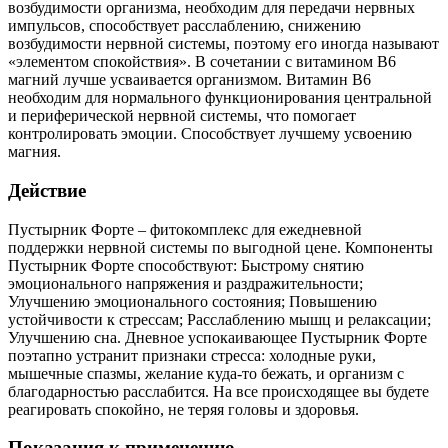
возбудимости организма, необходим для передачи нервных
импульсов, способствует расслаблению, снижению
возбудимости нервной системы, поэтому его иногда называют
«элементом спокойствия». В сочетании с витамином В6
магний лучше усваивается организмом. Витамин В6
необходим для нормального функционирования центральной
и периферической нервной системы, что помогает
контролировать эмоции. Способствует лучшему усвоению
магния.
Действие
Пустырник Форте – фитокомплекс для ежедневной
поддержки нервной системы по выгодной цене. Компоненты
Пустырник Форте способствуют: Быстрому снятию
эмоционального напряжения и раздражительности;
Улучшению эмоционального состояния; Повышению
устойчивости к стрессам; Расслаблению мышц и релаксации;
Улучшению сна. Дневное успокаивающее Пустырник Форте
поэтапно устранит признаки стресса: холодные руки,
мышечные спазмы, желание куда-то бежать, и организм с
благодарностью расслабится. На все происходящее вы будете
реагировать спокойно, не теряя головы и здоровья.
Показания к применению