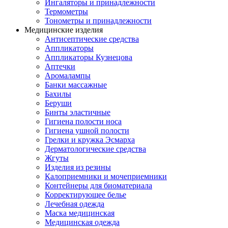
Ингаляторы и принадлежности
Термометры
Тонометры и принадлежности
Медицинские изделия
Антисептические средства
Аппликаторы
Аппликаторы Кузнецова
Аптечки
Аромалампы
Банки массажные
Бахилы
Беруши
Бинты эластичные
Гигиена полости носа
Гигиена ушной полости
Грелки и кружка Эсмарха
Дерматологические средства
Жгуты
Изделия из резины
Калоприемники и мочеприемники
Контейнеры для биоматериала
Корректирующее белье
Лечебная одежда
Маска медицинская
Медицинская одежда