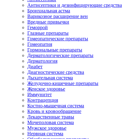
Антисептики и дезинфицирующие средства
Бронхиальная астма
Варикозное расширение вен
Вредные привычки
Геморрой
Глазные препараты
Гомеопатические препараты
Гомеопатия
Гормональные препараты
Дерматологические препараты
Дерматология
Диабет
Диагностические средства
Дыхательная система
Желудочно-кишечные препараты
Женское здоровье
Иммунитет
Контрацепция
Костно-мышечная система
Кровь и кровообращение
Лекарственные травы
Мочеполовая система
Мужское здоровье
Нервная система