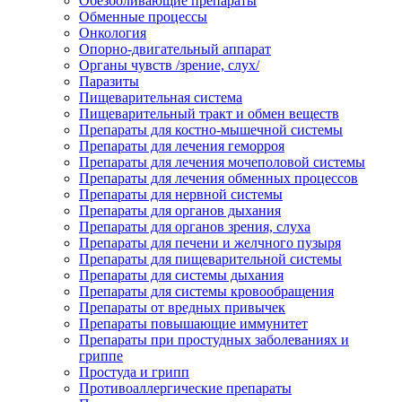
Обезболивающие препараты
Обменные процессы
Онкология
Опорно-двигательный аппарат
Органы чувств /зрение, слух/
Паразиты
Пищеварительная система
Пищеварительный тракт и обмен веществ
Препараты для костно-мышечной системы
Препараты для лечения геморроя
Препараты для лечения мочеполовой системы
Препараты для лечения обменных процессов
Препараты для нервной системы
Препараты для органов дыхания
Препараты для органов зрения, слуха
Препараты для печени и желчного пузыря
Препараты для пищеварительной системы
Препараты для системы дыхания
Препараты для системы кровообращения
Препараты от вредных привычек
Препараты повышающие иммунитет
Препараты при простудных заболеваниях и
гриппе
Простуда и грипп
Противоаллергические препараты