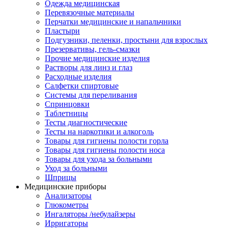
Одежда медицинская
Перевязочные материалы
Перчатки медицинские и напальчники
Пластыри
Подгузники, пеленки, простыни для взрослых
Презервативы, гель-смазки
Прочие медицинские изделия
Растворы для линз и глаз
Расходные изделия
Салфетки спиртовые
Системы для переливания
Спринцовки
Таблетницы
Тесты диагностические
Тесты на наркотики и алкоголь
Товары для гигиены полости горла
Товары для гигиены полости носа
Товары для ухода за больными
Уход за больными
Шприцы
Медицинские приборы
Анализаторы
Глюкометры
Ингаляторы /небулайзеры
Ирригаторы