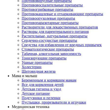
Противовирусные препараты
Противовоспалительные препараты
Противогрибковые препараты
Противокашлевые и отхаркивающие препараты
Противоопухолевые препараты
Противопаразитарные препараты
Растворители для лекарственных препаратов
Растворы для парентерального питания
Растительные, натуральные препараты
Сердечно-сосудистые препараты
Средства для избавления от вредных привычек
Стоматологические препараты
Табачная, алкогольная зависимость
Тонизирующие препараты
Ушные препараты
Холестерин
Щитовидная железа
Мама и малыш
Беременным и кормящим мамам
Все для кормления детей
Детская гигиена и уход
Детское питание
Подгузники и пеленки
Пустышки, прорезыватели и игрушки
Медицинская техника