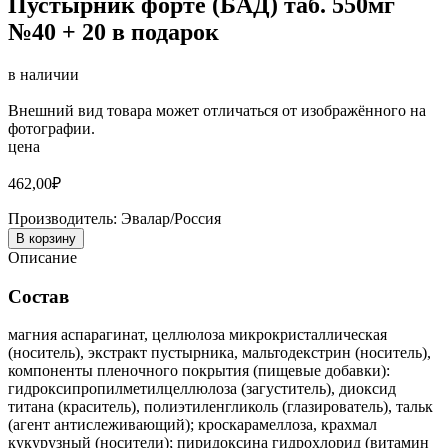
Пустырник форте (БАД) таб. 550мг
№40 + 20 в подарок
в наличии
Внешний вид товара может отличаться от изображённого на
фотографии.
цена
462,00
₽
Производитель:
Эвалар/Россия
В корзину
Описание
Состав
магния аспарагинат, целлюлоза микрокристаллическая
(носитель), экстракт пустырника, мальтодекстрин (носитель),
компоненты пленочного покрытия (пищевые добавки):
гидроксипропилметилцеллюлоза (загуститель), диоксид
титана (краситель), полиэтиленгликоль (глазирователь), тальк
(агент антислеживающий); кроскарамеллоза, крахмал
кукурузный (носители); пиридоксина гидрохлорид (витамин