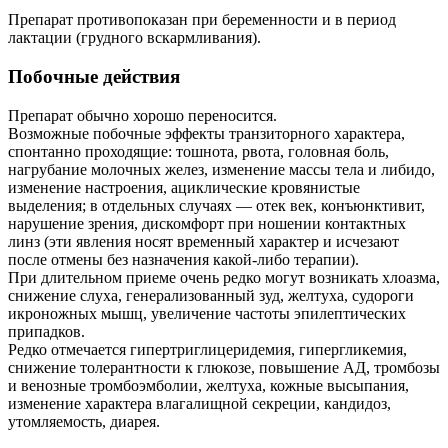
Препарат противопоказан при беременности и в период
лактации (грудного вскармливания).
Побочные действия
Препарат обычно хорошо переносится.
Возможные побочные эффекты транзиторного характера,
спонтанно проходящие: тошнота, рвота, головная боль,
нагрубание молочных желез, изменение массы тела и либидо,
изменение настроения, ациклические кровянистые
выделения; в отдельных случаях — отек век, конъюнктивит,
нарушение зрения, дискомфорт при ношении контактных
линз (эти явления носят временный характер и исчезают
после отмены без назначения какой-либо терапии).
При длительном приеме очень редко могут возникать хлоазма,
снижение слуха, генерализованный зуд, желтуха, судороги
икроножных мышц, увеличение частоты эпилептических
припадков.
Редко отмечается гипертриглицеридемия, гипергликемия,
снижение толерантности к глюкозе, повышение АД, тромбозы
и венозные тромбоэмболии, желтуха, кожные высыпания,
изменение характера влагалищной секреции, кандидоз,
утомляемость, диарея.