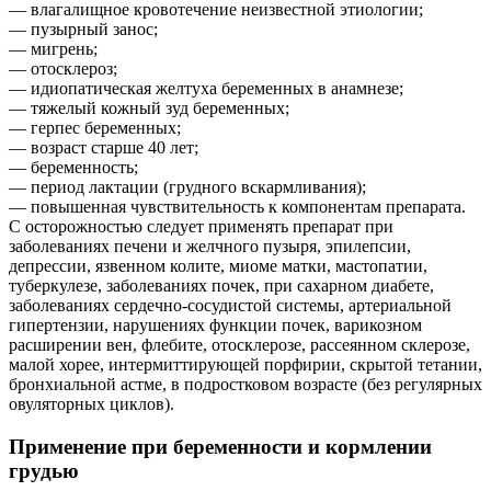
— влагалищное кровотечение неизвестной этиологии;
— пузырный занос;
— мигрень;
— отосклероз;
— идиопатическая желтуха беременных в анамнезе;
— тяжелый кожный зуд беременных;
— герпес беременных;
— возраст старше 40 лет;
— беременность;
— период лактации (грудного вскармливания);
— повышенная чувствительность к компонентам препарата.
С осторожностью следует применять препарат при
заболеваниях печени и желчного пузыря, эпилепсии,
депрессии, язвенном колите, миоме матки, мастопатии,
туберкулезе, заболеваниях почек, при сахарном диабете,
заболеваниях сердечно-сосудистой системы, артериальной
гипертензии, нарушениях функции почек, варикозном
расширении вен, флебите, отосклерозе, рассеянном склерозе,
малой хорее, интермиттирующей порфирии, скрытой тетании,
бронхиальной астме, в подростковом возрасте (без peгулярных
овуляторных циклов).
Применение при беременности и кормлении
грудью