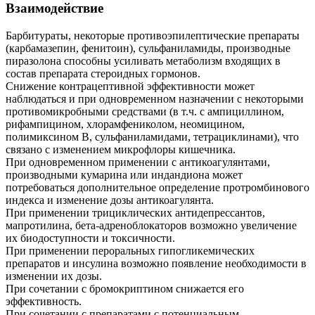
Взаимодействие
Барбитураты, некоторые противоэпилептические препараты
(карбамазепин, фенитоин), сульфаниламиды, производные
пиразолона способны усиливать метаболизм входящих в
состав препарата стероидных гормонов.
Снижение контрацептивной эффективности может
наблюдаться и при одновременном назначении с некоторыми
противомикробными средствами (в т.ч. с ампициллином,
рифампицином, хлорамфениколом, неомицином,
полимиксином В, сульфаниламидами, тетрациклинами), что
связано с изменением микрофлоры кишечника.
При одновременном применении с антикоагулянтами,
производными кумарина или индандиона может
потребоваться дополнительное определение протромбинового
индекса и изменение дозы антикоагулянта.
При применении трициклических антидепрессантов,
мапротилина, бета-адреноблокаторов возможно увеличение
их биодоступности и токсичности.
При применении пероральных гипогликемических
препаратов и инсулина возможно появление необходимости в
изменении их дозы.
При сочетании с бромокриптином снижается его
эффективность.
При сочетании с препаратами с потенциальным