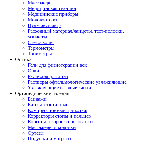
Массажеры
Медицинская техника
Медицинские приборы
Молокоотсосы
Пульсоксиметр
Расходный материал/ланцеты, тест-полоски,
манжеты
Стетоскопы
Термометры
Тонометры
Оптика
Гели для физиотерапии век
Очки
Растворы для линз
Растворы офтальмологические увлажняющие
Увлажняющие глазные капли
Ортопедические изделия
Бандажи
Бинты эластичные
Компрессионный трикотаж
Корректоры стопы и пальцев
Корсеты и корректоры осанки
Массажеры и коврики
Ортезы
Подушки и матрасы