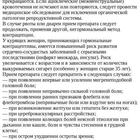
прекращаются. Если ациклические (межменструальные)
кровотечения не исчезают или повторяются, следует провести
медицинское обследование для исключения органической
патологии репродуктивной системы.
В случае рвоты или диареи прием препарата следует
продолжать, применяя другой, негормональный метод
контрацепции.
У курящих женщин, принимающих гормональные
контрацептивы, имеется повышенный риск развития
сердечно-сосудистых заболеваний с серьезными
последствиями (инфаркт миокарда, инсульт). Риск
увеличивается с возрастом и в зависимости от количества
выкуриваемых сигарет (особенно у женщин старше 35 лет).
Прием препарата следует прекратить в следующих случаях:
— при появлении впервые или усилении мигренеподобной
головной боли;
— при появлении непривычно сильной головной боли;
— при появлении ранних признаков флебита или
флеботромбоза (непривычные боли или вздутие вен на ногах);
— при возникновении желтухи или гепатита без желтухи;
— при цереброваскулярных расстройствах;
— при появлении колющих болей неясной этиологии при
дыхании или кашле, боли и чувства стеснения в грудной
клетке;
— при остром ухудшении остроты зрения;