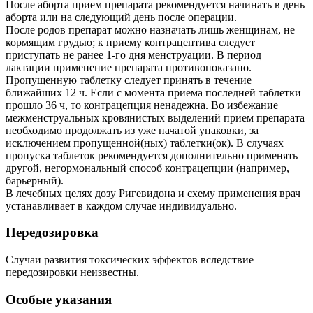
После аборта прием препарата рекомендуется начинать в день
аборта или на следующий день после операции.
После родов препарат можно назначать лишь женщинам, не
кормящим грудью; к приему контрацептива следует
приступать не ранее 1-го дня менструации. В период
лактации применение препарата противопоказано.
Пропущенную таблетку следует принять в течение
ближайших 12 ч. Если с момента приема последней таблетки
прошло 36 ч, то контрацепция ненадежна. Во избежание
межменструальных кровянистых выделений прием препарата
необходимо продолжать из уже начатой упаковки, за
исключением пропущенной(ных) таблетки(ок). В случаях
пропуска таблеток рекомендуется дополнительно применять
другой, негормональный способ контрацепции (например,
барьерный).
В лечебных целях дозу Ригевидона и схему применения врач
устанавливает в каждом случае индивидуально.
Передозировка
Случаи развития токсических эффектов вследствие
передозировки неизвестны.
Особые указания