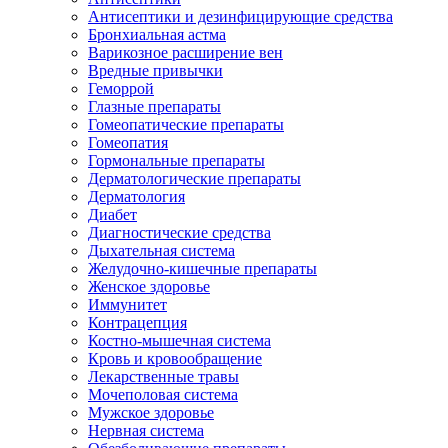
Антисептики и дезинфицирующие средства
Бронхиальная астма
Варикозное расширение вен
Вредные привычки
Геморрой
Глазные препараты
Гомеопатические препараты
Гомеопатия
Гормональные препараты
Дерматологические препараты
Дерматология
Диабет
Диагностические средства
Дыхательная система
Желудочно-кишечные препараты
Женское здоровье
Иммунитет
Контрацепция
Костно-мышечная система
Кровь и кровообращение
Лекарственные травы
Мочеполовая система
Мужское здоровье
Нервная система