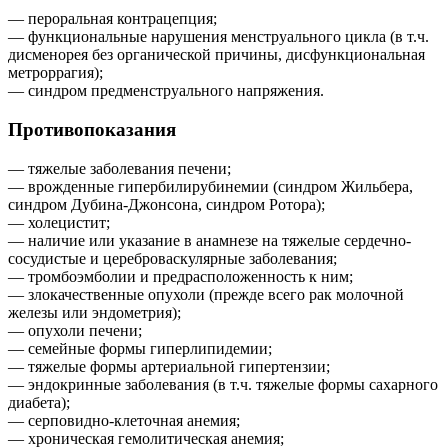
— пероральная контрацепция;
— функциональные нарушения менструального цикла (в т.ч.
дисменорея без органической причины, дисфункциональная
метроррагия);
— синдром предменструального напряжения.
Противопоказания
— тяжелые заболевания печени;
— врожденные гипербилирубинемии (синдром Жильбера,
синдром Дубина-Джонсона, синдром Ротора);
— холецистит;
— наличие или указание в анамнезе на тяжелые сердечно-
сосудистые и цереброваскулярные заболевания;
— тромбоэмболии и предрасположенность к ним;
— злокачественные опухоли (прежде всего рак молочной
железы или эндометрия);
— опухоли печени;
— семейные формы гиперлипидемии;
— тяжелые формы артериальной гипертензии;
— эндокринные заболевания (в т.ч. тяжелые формы сахарного
диабета);
— серповидно-клеточная анемия;
— хроническая гемолитическая анемия;