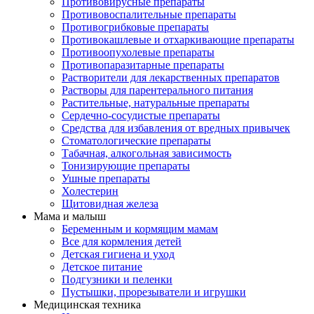
Противовирусные препараты
Противовоспалительные препараты
Противогрибковые препараты
Противокашлевые и отхаркивающие препараты
Противоопухолевые препараты
Противопаразитарные препараты
Растворители для лекарственных препаратов
Растворы для парентерального питания
Растительные, натуральные препараты
Сердечно-сосудистые препараты
Средства для избавления от вредных привычек
Стоматологические препараты
Табачная, алкогольная зависимость
Тонизирующие препараты
Ушные препараты
Холестерин
Щитовидная железа
Мама и малыш
Беременным и кормящим мамам
Все для кормления детей
Детская гигиена и уход
Детское питание
Подгузники и пеленки
Пустышки, прорезыватели и игрушки
Медицинская техника