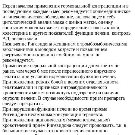
Перед началом применения гормональной контрацепции и в
последующем каждые 6 мес рекомендуется общемедицинское
и гинекологическое обследование, включающее в себя
цитологический анализ мазка с шейки матки, оценку
состояния молочных желез, определение глюкозы крови,
холестерина и других показателей функции печени, контроль
АД, анализ мочи.
Назначение Ригевидона женщинам с тромбоэмболическими
заболеваниями в молодом возрасте и повышением
свертываемости крови в семейном анамнезе не
рекомендуется.
Применение пероральной контрацепции допускается не
ранее, чем через 6 мес после перенесенного вирусного
гепатита при условии нормализации функций печени.
При появлении резких болей в верхних отделах живота,
гепатомегалии и признаков интраабдоминального
кровотечения может возникнуть подозрение на наличие
опухоли печени. В случае необходимости прием препарата
следует прекратить.
При нарушении функции печени во время приема
Ригевидона необходима консультация терапевта.
При появлении ациклических (межменструальных)
кровотечений прием Ригевидона следует продолжать, т.к. в
большинстве случаев эти кровотечения спонтанно