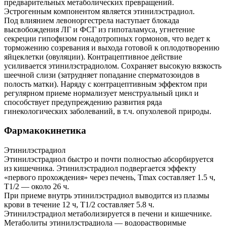
предварительных метаболических превращений.
Эстрогенным компонентом является этинилэстрадиол.
Под влиянием левоноргестрела наступает блокада
высвобождения ЛГ и ФСГ из гипоталамуса, угнетение
секреции гипофизом гонадотропных гормонов, что ведет к
торможению созревания и выхода готовой к оплодотворению
яйцеклетки (овуляции). Контрацептивное действие
усиливается этинилэстрадиолом. Сохраняет высокую вязкость
шеечной слизи (затрудняет попадание сперматозоидов в
полость матки). Наряду с контрацептивным эффектом при
регулярном приеме нормализует менструальный цикл и
способствует предупреждению развития ряда
гинекологических заболеваний, в т.ч. опухолевой природы.
Фармакокинетика
Этинилэстрадиол
Этинилэстрадиол быстро и почти полностью абсорбируется
из кишечника. Этинилэстрадиол подвергается эффекту
«первого прохождения» через печень, Тmах составляет 1.5 ч,
T1/2 — около 26 ч.
При приеме внутрь этинилэстрадиол выводится из плазмы
крови в течение 12 ч, T1/2 составляет 5.8 ч.
Этинилэстрадиол метаболизируется в печени и кишечнике.
Метаболиты этинилэстрадиола — водорастворимые