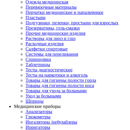
Одежда медицинская
Перевязочные материалы
Перчатки медицинские и напальчники
Пластыри
Подгузники, пеленки, простыни для взрослых
Презервативы, гель-смазки
Прочие медицинские изделия
Растворы для линз и глаз
Расходные изделия
Салфетки спиртовые
Системы для переливания
Спринцовки
Таблетницы
Тесты диагностические
Тесты на наркотики и алкоголь
Товары для гигиены полости горла
Товары для гигиены полости носа
Товары для ухода за больными
Уход за больными
Шприцы
Медицинские приборы
Анализаторы
Глюкометры
Ингаляторы /небулайзеры
Ирригаторы