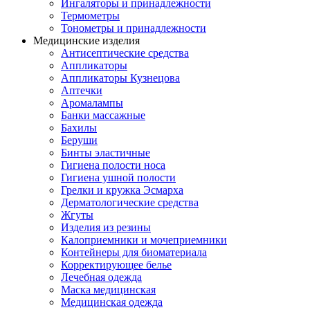
Ингаляторы и принадлежности
Термометры
Тонометры и принадлежности
Медицинские изделия
Антисептические средства
Аппликаторы
Аппликаторы Кузнецова
Аптечки
Аромалампы
Банки массажные
Бахилы
Беруши
Бинты эластичные
Гигиена полости носа
Гигиена ушной полости
Грелки и кружка Эсмарха
Дерматологические средства
Жгуты
Изделия из резины
Калоприемники и мочеприемники
Контейнеры для биоматериала
Корректирующее белье
Лечебная одежда
Маска медицинская
Медицинская одежда