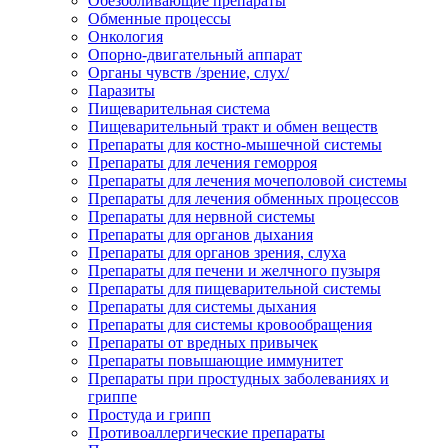
Обезболивающие препараты
Обменные процессы
Онкология
Опорно-двигательный аппарат
Органы чувств /зрение, слух/
Паразиты
Пищеварительная система
Пищеварительный тракт и обмен веществ
Препараты для костно-мышечной системы
Препараты для лечения геморроя
Препараты для лечения мочеполовой системы
Препараты для лечения обменных процессов
Препараты для нервной системы
Препараты для органов дыхания
Препараты для органов зрения, слуха
Препараты для печени и желчного пузыря
Препараты для пищеварительной системы
Препараты для системы дыхания
Препараты для системы кровообращения
Препараты от вредных привычек
Препараты повышающие иммунитет
Препараты при простудных заболеваниях и
гриппе
Простуда и грипп
Противоаллергические препараты