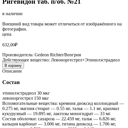
Ригевидон таб. п/об. №21
в наличии
Внешний вид товара может отличаться от изображённого на
фотографии.
цена
632,00
₽
Производитель:
Gedeon Richter/Венгрия
Действующее вещество:
Левоноргестрел+Этинилэстрадиол
В корзину
Описание
Состав
этинилэстрадиол 30 мкг
левоноргестрел 150 мкг
Вспомогательные вещества: кремния диоксид коллоидный —
0.275 мг, магния стеарат — 0.55 мг, тальк — 1.1 мг, крахмал
кукурузный — 19.895 мг, лактозы моногидрат — 33 мг.
Состав оболочки: сахароза — 22.459 мг, тальк — 6.826 мг,
кальция карбонат — 3.006 мг, титана диоксид — 1.706 мг,