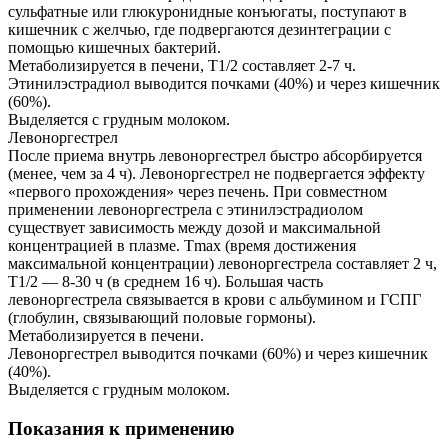
сульфатные или глюкуронидные конъюгаты, поступают в
кишечник с желчью, где подвергаются дезинтеграции с
помощью кишечных бактерий.
Метаболизируется в печени, T1/2 составляет 2-7 ч.
Этинилэстрадиол выводится почками (40%) и через кишечник
(60%).
Выделяется с грудным молоком.
Левоноргестрел
После приема внутрь левоноргестрел быстро абсорбируется
(менее, чем за 4 ч). Левоноргестрел не подвергается эффекту
«первого прохождения» через печень. При совместном
применении левоноргестрела с этинилэстрадиолом
существует зависимость между дозой и максимальной
концентрацией в плазме. Тmах (время достижения
максимальной концентрации) левоноргестрела составляет 2 ч,
T1/2 — 8-30 ч (в среднем 16 ч). Большая часть
левоноргестрела связывается в крови с альбумином и ГСПГ
(глобулин, связывающий половые гормоны).
Метаболизируется в печени.
Левоноргестрел выводится почками (60%) и через кишечник
(40%).
Выделяется с грудным молоком.
Показания к применению