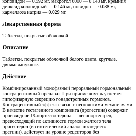
коповидон — 0.592 мг, макрогол 6000 — 0.148 мг, кремния
диоксид коллоидный — 0.146 мг, повидон — 0.088 мг,
кармеллоза натрия — 0.029 мг.
Лекарственная форма
Таблетки, покрытые оболочкой
Описание
Таблетки, покрытые оболочкой белого цвета, круглые,
двояковыпуклые.
Действие
Комбинированный монофазный пероральный гормональный
контрацептивный препарат. При приеме внутрь угнетает
гипофизарную секрецию гонадотропных гормонов.
Контрацептивный эффект связан с несколькими механизмами.
В качестве гестагенного компонента (прогестина) содержит
производное 19-нортестостерона — левоноргестрел,
превосходящий по активности гормон желтого тела
прогестерон (и синтетический аналог последнего —
прегнин), действует на уровне рецепторов без