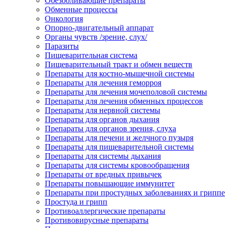
Обезболивающие препараты
Обменные процессы
Онкология
Опорно-двигательный аппарат
Органы чувств /зрение, слух/
Паразиты
Пищеварительная система
Пищеварительный тракт и обмен веществ
Препараты для костно-мышечной системы
Препараты для лечения геморроя
Препараты для лечения мочеполовой системы
Препараты для лечения обменных процессов
Препараты для нервной системы
Препараты для органов дыхания
Препараты для органов зрения, слуха
Препараты для печени и желчного пузыря
Препараты для пищеварительной системы
Препараты для системы дыхания
Препараты для системы кровообращения
Препараты от вредных привычек
Препараты повышающие иммунитет
Препараты при простудных заболеваниях и гриппе
Простуда и грипп
Противоаллергические препараты
Противовирусные препараты