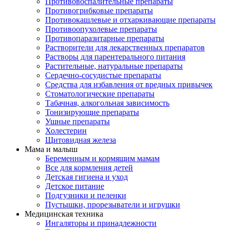
Противовоспалительные препараты
Противогрибковые препараты
Противокашлевые и отхаркивающие препараты
Противоопухолевые препараты
Противопаразитарные препараты
Растворители для лекарственных препаратов
Растворы для парентерального питания
Растительные, натуральные препараты
Сердечно-сосудистые препараты
Средства для избавления от вредных привычек
Стоматологические препараты
Табачная, алкогольная зависимость
Тонизирующие препараты
Ушные препараты
Холестерин
Щитовидная железа
Мама и малыш
Беременным и кормящим мамам
Все для кормления детей
Детская гигиена и уход
Детское питание
Подгузники и пеленки
Пустышки, прорезыватели и игрушки
Медицинская техника
Ингаляторы и принадлежности