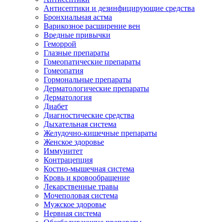
Антисептики и дезинфицирующие средства
Бронхиальная астма
Варикозное расширение вен
Вредные привычки
Геморрой
Глазные препараты
Гомеопатические препараты
Гомеопатия
Гормональные препараты
Дерматологические препараты
Дерматология
Диабет
Диагностические средства
Дыхательная система
Желудочно-кишечные препараты
Женское здоровье
Иммунитет
Контрацепция
Костно-мышечная система
Кровь и кровообращение
Лекарственные травы
Мочеполовая система
Мужское здоровье
Нервная система