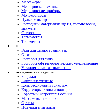
Массажеры
Медицинская техника
Медицинские приборы
Молокоотсосы
Пульсоксиметр
Расходный материал/ланцеты, тест-полоски,
манжеты
Стетоскопы
Термометры
Тонометры
Оптика
Гели для физиотерапии век
Очки
Растворы для линз
Растворы офтальмологические увлажняющие
Увлажняющие глазные капли
Ортопедические изделия
Бандажи
Бинты эластичные
Компрессионный трикотаж
Корректоры стопы и пальцев
Корсеты и корректоры осанки
Массажеры и коврики
Ортезы
Подушки и матрасы