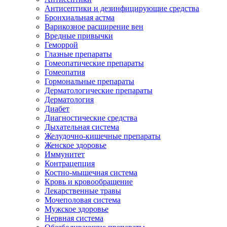
Антисептики и дезинфицирующие средства
Бронхиальная астма
Варикозное расширение вен
Вредные привычки
Геморрой
Глазные препараты
Гомеопатические препараты
Гомеопатия
Гормональные препараты
Дерматологические препараты
Дерматология
Диабет
Диагностические средства
Дыхательная система
Желудочно-кишечные препараты
Женское здоровье
Иммунитет
Контрацепция
Костно-мышечная система
Кровь и кровообращение
Лекарственные травы
Мочеполовая система
Мужское здоровье
Нервная система