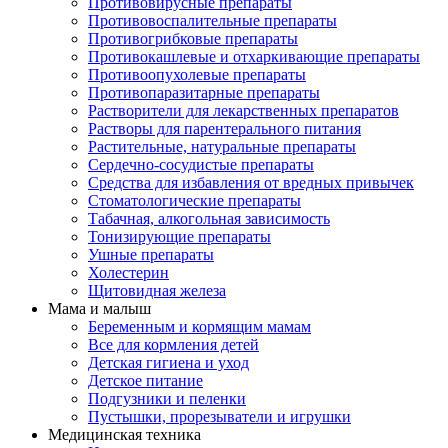
Противовирусные препараты
Противовоспалительные препараты
Противогрибковые препараты
Противокашлевые и отхаркивающие препараты
Противоопухолевые препараты
Противопаразитарные препараты
Растворители для лекарственных препаратов
Растворы для парентерального питания
Растительные, натуральные препараты
Сердечно-сосудистые препараты
Средства для избавления от вредных привычек
Стоматологические препараты
Табачная, алкогольная зависимость
Тонизирующие препараты
Ушные препараты
Холестерин
Щитовидная железа
Мама и малыш
Беременным и кормящим мамам
Все для кормления детей
Детская гигиена и уход
Детское питание
Подгузники и пеленки
Пустышки, прорезыватели и игрушки
Медицинская техника