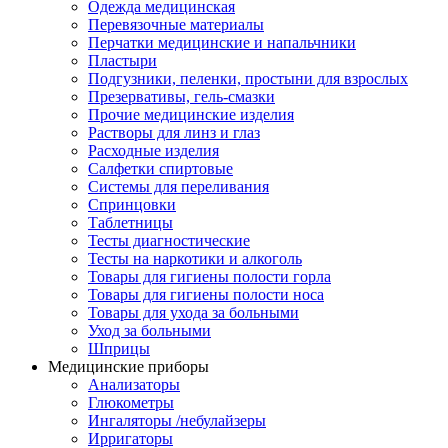
Одежда медицинская
Перевязочные материалы
Перчатки медицинские и напальчники
Пластыри
Подгузники, пеленки, простыни для взрослых
Презервативы, гель-смазки
Прочие медицинские изделия
Растворы для линз и глаз
Расходные изделия
Салфетки спиртовые
Системы для переливания
Спринцовки
Таблетницы
Тесты диагностические
Тесты на наркотики и алкоголь
Товары для гигиены полости горла
Товары для гигиены полости носа
Товары для ухода за больными
Уход за больными
Шприцы
Медицинские приборы
Анализаторы
Глюкометры
Ингаляторы /небулайзеры
Ирригаторы