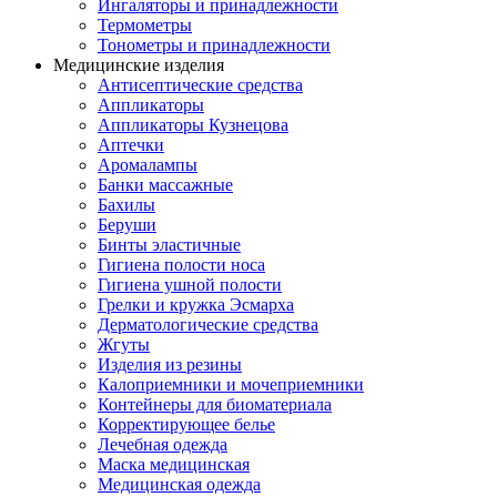
Ингаляторы и принадлежности
Термометры
Тонометры и принадлежности
Медицинские изделия
Антисептические средства
Аппликаторы
Аппликаторы Кузнецова
Аптечки
Аромалампы
Банки массажные
Бахилы
Беруши
Бинты эластичные
Гигиена полости носа
Гигиена ушной полости
Грелки и кружка Эсмарха
Дерматологические средства
Жгуты
Изделия из резины
Калоприемники и мочеприемники
Контейнеры для биоматериала
Корректирующее белье
Лечебная одежда
Маска медицинская
Медицинская одежда