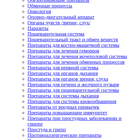
Обезболивающие препараты
Обменные процессы
Онкология
Опорно-двигательный аппарат
Органы чувств /зрение, слух/
Паразиты
Пищеварительная система
Пищеварительный тракт и обмен веществ
Препараты для костно-мышечной системы
Препараты для лечения геморроя
Препараты для лечения мочеполовой системы
Препараты для лечения обменных процессов
Препараты для нервной системы
Препараты для органов дыхания
Препараты для органов зрения, слуха
Препараты для печени и желчного пузыря
Препараты для пищеварительной системы
Препараты для системы дыхания
Препараты для системы кровообращения
Препараты от вредных привычек
Препараты повышающие иммунитет
Препараты при простудных заболеваниях и
гриппе
Простуда и грипп
Противоаллергические препараты