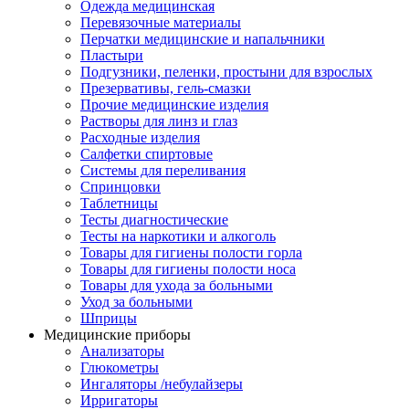
Одежда медицинская
Перевязочные материалы
Перчатки медицинские и напальчники
Пластыри
Подгузники, пеленки, простыни для взрослых
Презервативы, гель-смазки
Прочие медицинские изделия
Растворы для линз и глаз
Расходные изделия
Салфетки спиртовые
Системы для переливания
Спринцовки
Таблетницы
Тесты диагностические
Тесты на наркотики и алкоголь
Товары для гигиены полости горла
Товары для гигиены полости носа
Товары для ухода за больными
Уход за больными
Шприцы
Медицинские приборы
Анализаторы
Глюкометры
Ингаляторы /небулайзеры
Ирригаторы