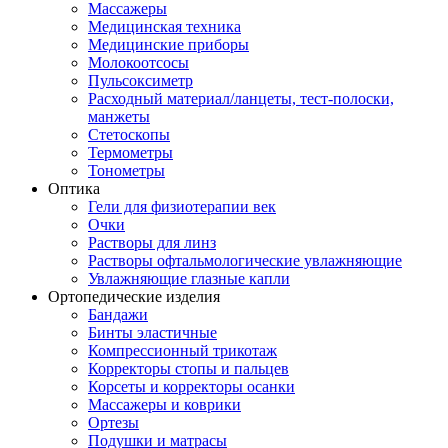
Массажеры
Медицинская техника
Медицинские приборы
Молокоотсосы
Пульсоксиметр
Расходный материал/ланцеты, тест-полоски,
манжеты
Стетоскопы
Термометры
Тонометры
Оптика
Гели для физиотерапии век
Очки
Растворы для линз
Растворы офтальмологические увлажняющие
Увлажняющие глазные капли
Ортопедические изделия
Бандажи
Бинты эластичные
Компрессионный трикотаж
Корректоры стопы и пальцев
Корсеты и корректоры осанки
Массажеры и коврики
Ортезы
Подушки и матрасы