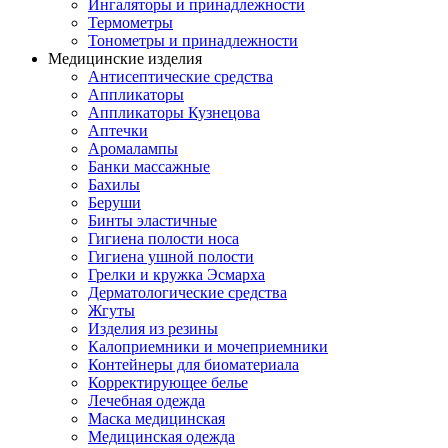
Ингаляторы и принадлежности
Термометры
Тонометры и принадлежности
Медицинские изделия
Антисептические средства
Аппликаторы
Аппликаторы Кузнецова
Аптечки
Аромалампы
Банки массажные
Бахилы
Беруши
Бинты эластичные
Гигиена полости носа
Гигиена ушной полости
Грелки и кружка Эсмарха
Дерматологические средства
Жгуты
Изделия из резины
Калоприемники и мочеприемники
Контейнеры для биоматериала
Корректирующее белье
Лечебная одежда
Маска медицинская
Медицинская одежда