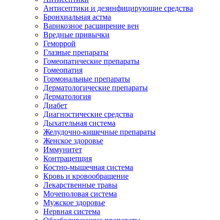
Антисептики и дезинфицирующие средства
Бронхиальная астма
Варикозное расширение вен
Вредные привычки
Геморрой
Глазные препараты
Гомеопатические препараты
Гомеопатия
Гормональные препараты
Дерматологические препараты
Дерматология
Диабет
Диагностические средства
Дыхательная система
Желудочно-кишечные препараты
Женское здоровье
Иммунитет
Контрацепция
Костно-мышечная система
Кровь и кровообращение
Лекарственные травы
Мочеполовая система
Мужское здоровье
Нервная система