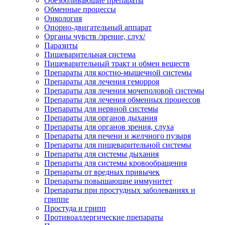
Обезболивающие препараты
Обменные процессы
Онкология
Опорно-двигательный аппарат
Органы чувств /зрение, слух/
Паразиты
Пищеварительная система
Пищеварительный тракт и обмен веществ
Препараты для костно-мышечной системы
Препараты для лечения геморроя
Препараты для лечения мочеполовой системы
Препараты для лечения обменных процессов
Препараты для нервной системы
Препараты для органов дыхания
Препараты для органов зрения, слуха
Препараты для печени и желчного пузыря
Препараты для пищеварительной системы
Препараты для системы дыхания
Препараты для системы кровообращения
Препараты от вредных привычек
Препараты повышающие иммунитет
Препараты при простудных заболеваниях и
гриппе
Простуда и грипп
Противоаллергические препараты