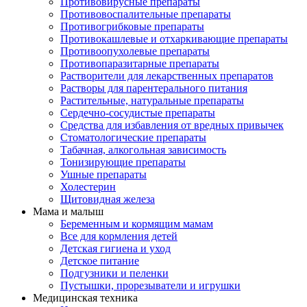
Противовирусные препараты
Противовоспалительные препараты
Противогрибковые препараты
Противокашлевые и отхаркивающие препараты
Противоопухолевые препараты
Противопаразитарные препараты
Растворители для лекарственных препаратов
Растворы для парентерального питания
Растительные, натуральные препараты
Сердечно-сосудистые препараты
Средства для избавления от вредных привычек
Стоматологические препараты
Табачная, алкогольная зависимость
Тонизирующие препараты
Ушные препараты
Холестерин
Щитовидная железа
Мама и малыш
Беременным и кормящим мамам
Все для кормления детей
Детская гигиена и уход
Детское питание
Подгузники и пеленки
Пустышки, прорезыватели и игрушки
Медицинская техника