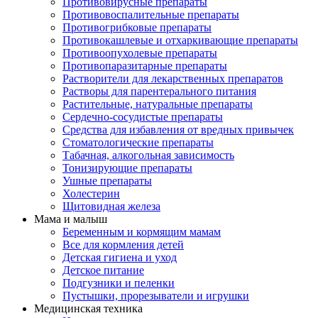
Противовирусные препараты
Противовоспалительные препараты
Противогрибковые препараты
Противокашлевые и отхаркивающие препараты
Противоопухолевые препараты
Противопаразитарные препараты
Растворители для лекарственных препаратов
Растворы для парентерального питания
Растительные, натуральные препараты
Сердечно-сосудистые препараты
Средства для избавления от вредных привычек
Стоматологические препараты
Табачная, алкогольная зависимость
Тонизирующие препараты
Ушные препараты
Холестерин
Щитовидная железа
Мама и малыш
Беременным и кормящим мамам
Все для кормления детей
Детская гигиена и уход
Детское питание
Подгузники и пеленки
Пустышки, прорезыватели и игрушки
Медицинская техника