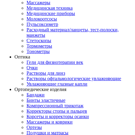
Массажеры
Медицинская техника
Медицинские приборы
Молокоотсосы
Пульсоксиметр
Расходный материал/ланцеты, тест-полоски,
манжеты
Стетоскопы
Термометры
Тонометры
Оптика
Гели для физиотерапии век
Очки
Растворы для линз
Растворы офтальмологические увлажняющие
Увлажняющие глазные капли
Ортопедические изделия
Бандажи
Бинты эластичные
Компрессионный трикотаж
Корректоры стопы и пальцев
Корсеты и корректоры осанки
Массажеры и коврики
Ортезы
Подушки и матрасы