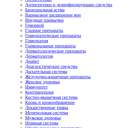
Антисептики и дезинфицирующие средства
Бронхиальная астма
Варикозное расширение вен
Вредные привычки
Геморрой
Глазные препараты
Гомеопатические препараты
Гомеопатия
Гормональные препараты
Дерматологические препараты
Дерматология
Диабет
Диагностические средства
Дыхательная система
Желудочно-кишечные препараты
Женское здоровье
Иммунитет
Контрацепция
Костно-мышечная система
Кровь и кровообращение
Лекарственные травы
Мочеполовая система
Мужское здоровье
Нервная система