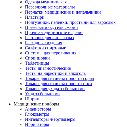
Одежда медицинская
Перевязочные материалы
Перчатки медицинские и напальчники
Пластыри
Подгузники, пеленки, простыни для взрослых
Презервативы, гель-смазки
Прочие медицинские изделия
Растворы для линз и глаз
Расходные изделия
Салфетки спиртовые
Системы для переливания
Спринцовки
Таблетницы
Тесты диагностические
Тесты на наркотики и алкоголь
Товары для гигиены полости горла
Товары для гигиены полости носа
Товары для ухода за больными
Уход за больными
Шприцы
Медицинские приборы
Анализаторы
Глюкометры
Ингаляторы /небулайзеры
Ирригаторы