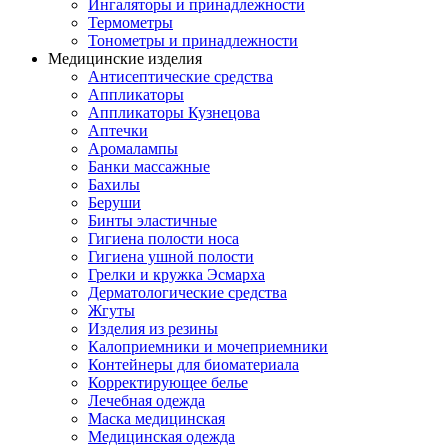
Ингаляторы и принадлежности
Термометры
Тонометры и принадлежности
Медицинские изделия
Антисептические средства
Аппликаторы
Аппликаторы Кузнецова
Аптечки
Аромалампы
Банки массажные
Бахилы
Беруши
Бинты эластичные
Гигиена полости носа
Гигиена ушной полости
Грелки и кружка Эсмарха
Дерматологические средства
Жгуты
Изделия из резины
Калоприемники и мочеприемники
Контейнеры для биоматериала
Корректирующее белье
Лечебная одежда
Маска медицинская
Медицинская одежда