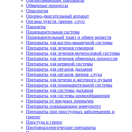
Обезболивающие препараты
Обменные процессы
Онкология
Опорно-двигательный аппарат
Органы чувств /зрение, слух/
Паразиты
Пищеварительная система
Пищеварительный тракт и обмен веществ
Препараты для костно-мышечной системы
Препараты для лечения геморроя
Препараты для лечения мочеполовой системы
Препараты для лечения обменных процессов
Препараты для нервной системы
Препараты для органов дыхания
Препараты для органов зрения, слуха
Препараты для печени и желчного пузыря
Препараты для пищеварительной системы
Препараты для системы дыхания
Препараты для системы кровообращения
Препараты от вредных привычек
Препараты повышающие иммунитет
Препараты при простудных заболеваниях и
гриппе
Простуда и грипп
Противоаллергические препараты