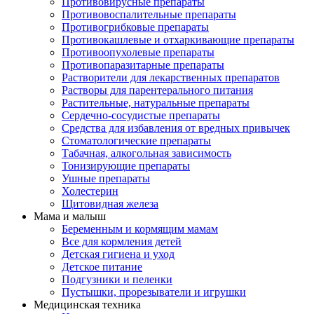
Противовирусные препараты
Противовоспалительные препараты
Противогрибковые препараты
Противокашлевые и отхаркивающие препараты
Противоопухолевые препараты
Противопаразитарные препараты
Растворители для лекарственных препаратов
Растворы для парентерального питания
Растительные, натуральные препараты
Сердечно-сосудистые препараты
Средства для избавления от вредных привычек
Стоматологические препараты
Табачная, алкогольная зависимость
Тонизирующие препараты
Ушные препараты
Холестерин
Щитовидная железа
Мама и малыш
Беременным и кормящим мамам
Все для кормления детей
Детская гигиена и уход
Детское питание
Подгузники и пеленки
Пустышки, прорезыватели и игрушки
Медицинская техника