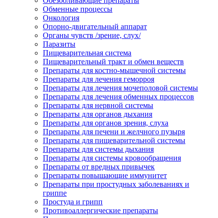
Обезболивающие препараты
Обменные процессы
Онкология
Опорно-двигательный аппарат
Органы чувств /зрение, слух/
Паразиты
Пищеварительная система
Пищеварительный тракт и обмен веществ
Препараты для костно-мышечной системы
Препараты для лечения геморроя
Препараты для лечения мочеполовой системы
Препараты для лечения обменных процессов
Препараты для нервной системы
Препараты для органов дыхания
Препараты для органов зрения, слуха
Препараты для печени и желчного пузыря
Препараты для пищеварительной системы
Препараты для системы дыхания
Препараты для системы кровообращения
Препараты от вредных привычек
Препараты повышающие иммунитет
Препараты при простудных заболеваниях и
гриппе
Простуда и грипп
Противоаллергические препараты