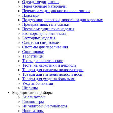
Одежда медицинская
Перевязочные материалы
Перчатки медицинские и напальчники
Пластыри
Подгузники, пеленки, простыни для взрослых
Презервативы, гель-смазки
Прочие медицинские изделия
Растворы для линз и глаз
Расходные изделия
Салфетки спиртовые
Системы для переливания
Спринцовки
Таблетницы
Тесты диагностические
Тесты на наркотики и алкоголь
Товары для гигиены полости горла
Товары для гигиены полости носа
Товары для ухода за больными
Уход за больными
Шприцы
Медицинские приборы
Анализаторы
Глюкометры
Ингаляторы /небулайзеры
Ирригаторы