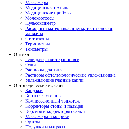
Массажеры
Медицинская техника
Медицинские приборы
Молокоотсосы
Пульсоксиметр
Расходный материал/ланцеты, тест-полоски,
манжеты
Стетоскопы
Термометры
Тонометры
Оптика
Гели для физиотерапии век
Очки
Растворы для линз
Растворы офтальмологические увлажняющие
Увлажняющие глазные капли
Ортопедические изделия
Бандажи
Бинты эластичные
Компрессионный трикотаж
Корректоры стопы и пальцев
Корсеты и корректоры осанки
Массажеры и коврики
Ортезы
Подушки и матрасы