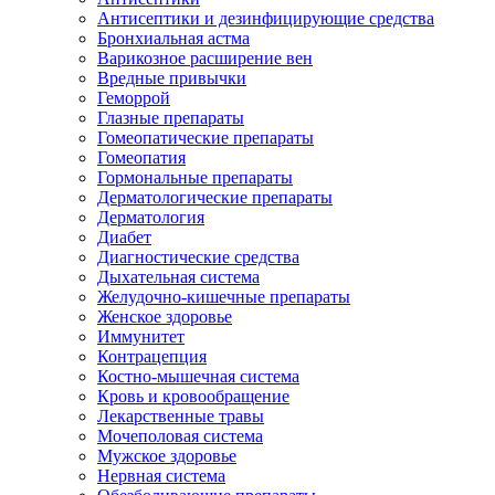
Антисептики и дезинфицирующие средства
Бронхиальная астма
Варикозное расширение вен
Вредные привычки
Геморрой
Глазные препараты
Гомеопатические препараты
Гомеопатия
Гормональные препараты
Дерматологические препараты
Дерматология
Диабет
Диагностические средства
Дыхательная система
Желудочно-кишечные препараты
Женское здоровье
Иммунитет
Контрацепция
Костно-мышечная система
Кровь и кровообращение
Лекарственные травы
Мочеполовая система
Мужское здоровье
Нервная система