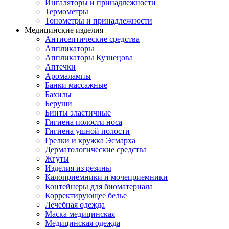
Ингаляторы и принадлежности
Термометры
Тонометры и принадлежности
Медицинские изделия
Антисептические средства
Аппликаторы
Аппликаторы Кузнецова
Аптечки
Аромалампы
Банки массажные
Бахилы
Беруши
Бинты эластичные
Гигиена полости носа
Гигиена ушной полости
Грелки и кружка Эсмарха
Дерматологические средства
Жгуты
Изделия из резины
Калоприемники и мочеприемники
Контейнеры для биоматериала
Корректирующее белье
Лечебная одежда
Маска медицинская
Медицинская одежда