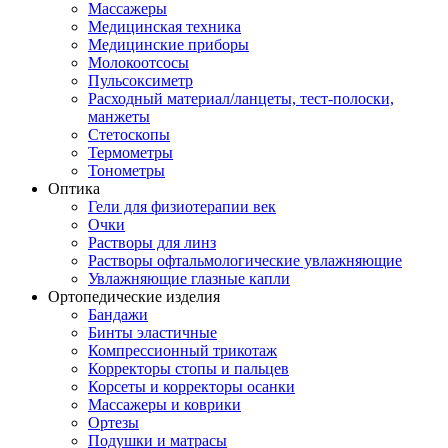
Массажеры
Медицинская техника
Медицинские приборы
Молокоотсосы
Пульсоксиметр
Расходный материал/ланцеты, тест-полоски,
манжеты
Стетоскопы
Термометры
Тонометры
Оптика
Гели для физиотерапии век
Очки
Растворы для линз
Растворы офтальмологические увлажняющие
Увлажняющие глазные капли
Ортопедические изделия
Бандажи
Бинты эластичные
Компрессионный трикотаж
Корректоры стопы и пальцев
Корсеты и корректоры осанки
Массажеры и коврики
Ортезы
Подушки и матрасы