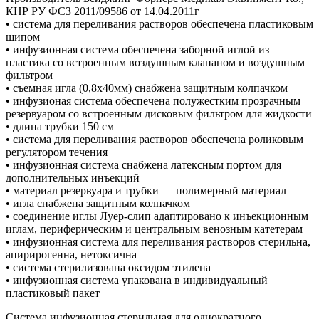
КНР РУ ФСЗ 2011/09586 от 14.04.2011г
• система для переливания растворов обеспечена пластиковым
шипом
• инфузионная система обеспечена заборной иглой из
пластика со встроенным воздушным клапаном и воздушным
фильтром
• съемная игла (0,8х40мм) снабжена защитным колпачком
• инфузионая система обеспечена полужестким прозрачным
резервуаром со встроенным дисковым фильтром для жидкости
• длина трубки 150 см
• система для переливания растворов обеспечена роликовым
регулятором течения
• инфузионная система снабжена латексным портом для
дополнительных инъекций
• материал резервуара и трубки — полимерный материал
• игла снабжена защитным колпачком
• соединение иглы Луер-слип адаптировано к инъекционным
иглам, периферическим и центральным венозным катетерам
• инфузионная система для переливания растворов cтерильна,
апирирогенна, нетоксична
• система cтерилизована оксидом этилена
• инфузионная система упакована в индивидуальный
пластиковый пакет
Система инфузионная стерильная для однократного