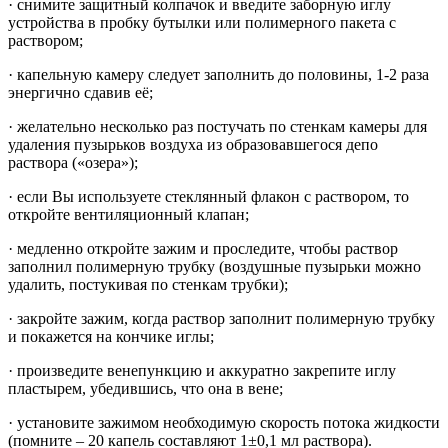
· снимите защитный колпачок и введите заборную иглу
устройства в пробку бутылки или полимерного пакета с
раствором;
· капельную камеру следует заполнить до половины, 1-2 раза
энергично сдавив её;
· желательно несколько раз постучать по стенкам камеры для
удаления пузырьков воздуха из образовавшегося депо
раствора («озера»);
· если Вы используете стеклянный флакон с раствором, то
откройте вентиляционный клапан;
· медленно откройте зажим и проследите, чтобы раствор
заполнил полимерную трубку (воздушные пузырьки можно
удалить, постукивая по стенкам трубки);
· закройте зажим, когда раствор заполнит полимерную трубку
и покажется на кончике иглы;
· произведите венепункцию и аккуратно закрепите иглу
пластырем, убедившись, что она в вене;
· установите зажимом необходимую скорость потока жидкости
(помните – 20 капель составляют 1±0,1 мл раствора).