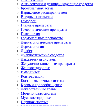
Антисептики и дезинфицирующие средства
Бронхиальная астма
Варикозное расширение вен
Вредные привычки
Геморрой
Глазные препараты
Гомеопатические препараты
Гомеопатия
Гормональные препараты
Дерматологические препараты
Дерматология
Диабет
Диагностические средства
Дыхательная система
Желудочно-кишечные препараты
Женское здоровье
Иммунитет
Контрацепция
Костно-мышечная система
Кровь и кровообращение
Лекарственные травы
Мочеполовая система
Мужское здоровье
Нервная система