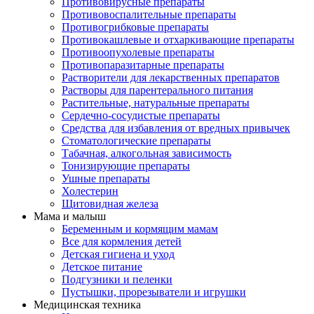
Противовирусные препараты
Противовоспалительные препараты
Противогрибковые препараты
Противокашлевые и отхаркивающие препараты
Противоопухолевые препараты
Противопаразитарные препараты
Растворители для лекарственных препаратов
Растворы для парентерального питания
Растительные, натуральные препараты
Сердечно-сосудистые препараты
Средства для избавления от вредных привычек
Стоматологические препараты
Табачная, алкогольная зависимость
Тонизирующие препараты
Ушные препараты
Холестерин
Щитовидная железа
Мама и малыш
Беременным и кормящим мамам
Все для кормления детей
Детская гигиена и уход
Детское питание
Подгузники и пеленки
Пустышки, прорезыватели и игрушки
Медицинская техника