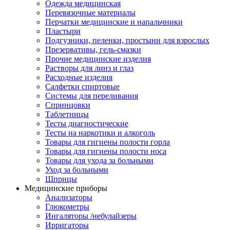
Одежда медицинская
Перевязочные материалы
Перчатки медицинские и напальчники
Пластыри
Подгузники, пеленки, простыни для взрослых
Презервативы, гель-смазки
Прочие медицинские изделия
Растворы для линз и глаз
Расходные изделия
Салфетки спиртовые
Системы для переливания
Спринцовки
Таблетницы
Тесты диагностические
Тесты на наркотики и алкоголь
Товары для гигиены полости горла
Товары для гигиены полости носа
Товары для ухода за больными
Уход за больными
Шприцы
Медицинские приборы
Анализаторы
Глюкометры
Ингаляторы /небулайзеры
Ирригаторы