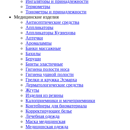
Ингаляторы и принадлежности
Термометры
Тонометры и принадлежности
Медицинские изделия
Антисептические средства
Аппликаторы
Аппликаторы Кузнецова
Аптечки
Аромалампы
Банки массажные
Бахилы
Беруши
Бинты эластичные
Гигиена полости носа
Гигиена ушной полости
Грелки и кружка Эсмарха
Дерматологические средства
Жгуты
Изделия из резины
Калоприемники и мочеприемники
Контейнеры для биоматериала
Корректирующее белье
Лечебная одежда
Маска медицинская
Медицинская одежда