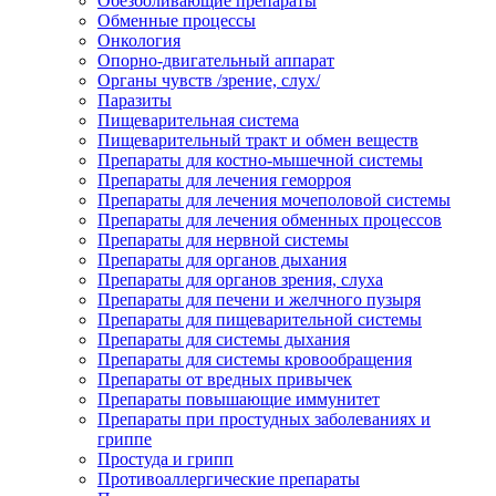
Обезболивающие препараты
Обменные процессы
Онкология
Опорно-двигательный аппарат
Органы чувств /зрение, слух/
Паразиты
Пищеварительная система
Пищеварительный тракт и обмен веществ
Препараты для костно-мышечной системы
Препараты для лечения геморроя
Препараты для лечения мочеполовой системы
Препараты для лечения обменных процессов
Препараты для нервной системы
Препараты для органов дыхания
Препараты для органов зрения, слуха
Препараты для печени и желчного пузыря
Препараты для пищеварительной системы
Препараты для системы дыхания
Препараты для системы кровообращения
Препараты от вредных привычек
Препараты повышающие иммунитет
Препараты при простудных заболеваниях и
гриппе
Простуда и грипп
Противоаллергические препараты