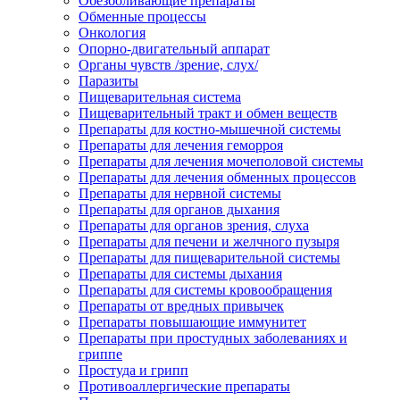
Обезболивающие препараты
Обменные процессы
Онкология
Опорно-двигательный аппарат
Органы чувств /зрение, слух/
Паразиты
Пищеварительная система
Пищеварительный тракт и обмен веществ
Препараты для костно-мышечной системы
Препараты для лечения геморроя
Препараты для лечения мочеполовой системы
Препараты для лечения обменных процессов
Препараты для нервной системы
Препараты для органов дыхания
Препараты для органов зрения, слуха
Препараты для печени и желчного пузыря
Препараты для пищеварительной системы
Препараты для системы дыхания
Препараты для системы кровообращения
Препараты от вредных привычек
Препараты повышающие иммунитет
Препараты при простудных заболеваниях и
гриппе
Простуда и грипп
Противоаллергические препараты