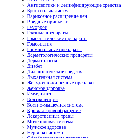
Антисептики и дезинфицирующие средства
Бронхиальная астма
Варикозное расширение вен
Вредные привычки
Геморрой
Глазные препараты
Гомеопатические препараты
Гомеопатия
Гормональные препараты
Дерматологические препараты
Дерматология
Диабет
Диагностические средства
Дыхательная система
Желудочно-кишечные препараты
Женское здоровье
Иммунитет
Контрацепция
Костно-мышечная система
Кровь и кровообращение
Лекарственные травы
Мочеполовая система
Мужское здоровье
Нервная система