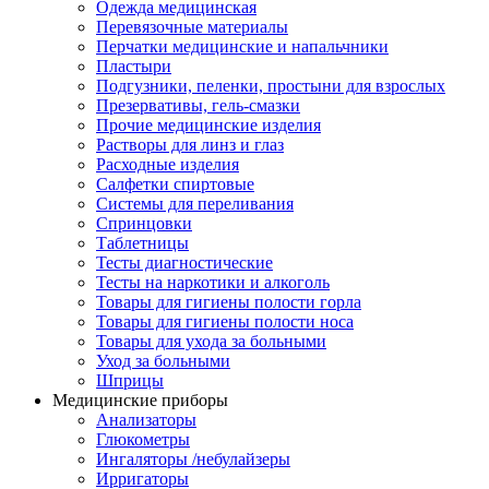
Одежда медицинская
Перевязочные материалы
Перчатки медицинские и напальчники
Пластыри
Подгузники, пеленки, простыни для взрослых
Презервативы, гель-смазки
Прочие медицинские изделия
Растворы для линз и глаз
Расходные изделия
Салфетки спиртовые
Системы для переливания
Спринцовки
Таблетницы
Тесты диагностические
Тесты на наркотики и алкоголь
Товары для гигиены полости горла
Товары для гигиены полости носа
Товары для ухода за больными
Уход за больными
Шприцы
Медицинские приборы
Анализаторы
Глюкометры
Ингаляторы /небулайзеры
Ирригаторы