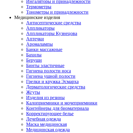
Ингаляторы и принадлежности
Термометры
Тонометры и принадлежности
Медицинские изделия
Антисептические средства
Аппликаторы
Аппликаторы Кузнецова
Аптечки
Аромалампы
Банки массажные
Бахилы
Беруши
Бинты эластичные
Гигиена полости носа
Гигиена ушной полости
Грелки и кружка Эсмарха
Дерматологические средства
Жгуты
Изделия из резины
Калоприемники и мочеприемники
Контейнеры для биоматериала
Корректирующее белье
Лечебная одежда
Маска медицинская
Медицинская одежда