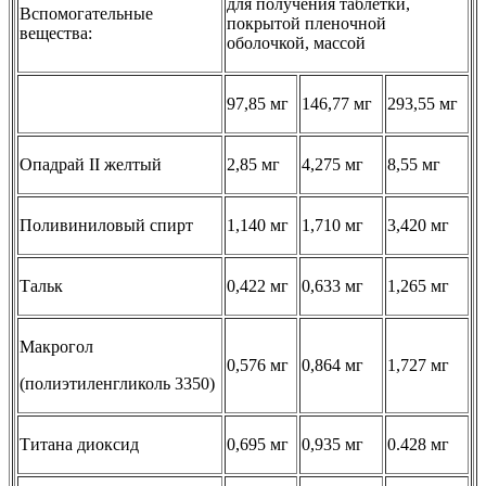
для получения таблетки,
Вспомогательные
покрытой пленочной
вещества:
оболочкой, массой
97,85 мг
146,77 мг
293,55 мг
Опадрай II желтый
2,85 мг
4,275 мг
8,55 мг
Поливиниловый спирт
1,140 мг
1,710 мг
3,420 мг
Тальк
0,422 мг
0,633 мг
1,265 мг
Макрогол
0,576 мг
0,864 мг
1,727 мг
(полиэтиленгликоль 3350)
Титана диоксид
0,695 мг
0,935 мг
0.428 мг