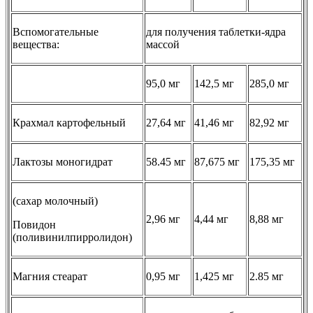
Вспомогательные
для получения таблетки-ядра
вещества:
массой
95,0 мг
142,5 мг
285,0 мг
Крахмал картофельный
27,64 мг
41,46 мг
82,92 мг
Лактозы моногидрат
58.45 мг
87,675 мг
175,35 мг
(сахар молочный)
2,96 мг
4,44 мг
8,88 мг
Повидон
(поливинилпирролидон)
Магния стеарат
0,95 мг
1,425 мг
2.85 мг