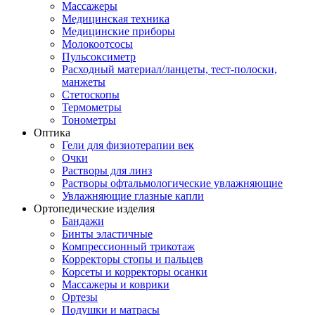
Массажеры
Медицинская техника
Медицинские приборы
Молокоотсосы
Пульсоксиметр
Расходный материал/ланцеты, тест-полоски,
манжеты
Стетоскопы
Термометры
Тонометры
Оптика
Гели для физиотерапии век
Очки
Растворы для линз
Растворы офтальмологические увлажняющие
Увлажняющие глазные капли
Ортопедические изделия
Бандажи
Бинты эластичные
Компрессионный трикотаж
Корректоры стопы и пальцев
Корсеты и корректоры осанки
Массажеры и коврики
Ортезы
Подушки и матрасы