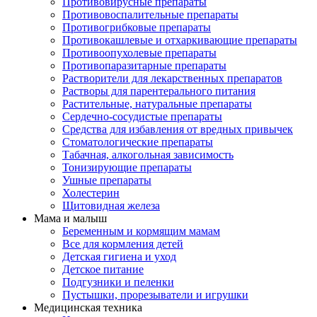
Противовирусные препараты
Противовоспалительные препараты
Противогрибковые препараты
Противокашлевые и отхаркивающие препараты
Противоопухолевые препараты
Противопаразитарные препараты
Растворители для лекарственных препаратов
Растворы для парентерального питания
Растительные, натуральные препараты
Сердечно-сосудистые препараты
Средства для избавления от вредных привычек
Стоматологические препараты
Табачная, алкогольная зависимость
Тонизирующие препараты
Ушные препараты
Холестерин
Щитовидная железа
Мама и малыш
Беременным и кормящим мамам
Все для кормления детей
Детская гигиена и уход
Детское питание
Подгузники и пеленки
Пустышки, прорезыватели и игрушки
Медицинская техника