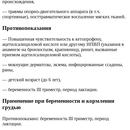
происхождения,
— травмы опорно-двигательного аппарата (в т.ч.
спортивные), посттравматическое воспаление мягких тканей.
Противопоказания
— Повышенная чувствительность к кетопрофену,
ацетилсалициловой кислоте или другому НПВП (указания в
анамнезе на бронхоспазм, крапивницу, ринит, вызванные
приемом ацетилсалициловой кислоты),
— мокнущие дерматозы, экзема, инфицированные ссадины,
раны,
— детский возраст (до 6 лет),
— беременность III триместр, период лактации.
Применение при беременности и кормлении
грудью
Противопоказано:
беременность III триместр, период
лактации.