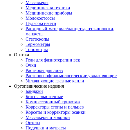
Массажеры
Медицинская техника
Медицинские приборы
Молокоотсосы
Пульсоксиметр
Расходный материал/ланцеты, тест-полоски,
манжеты
Стетоскопы
Термометры
Тонометры
Оптика
Гели для физиотерапии век
Очки
Растворы для линз
Растворы офтальмологические увлажняющие
Увлажняющие глазные капли
Ортопедические изделия
Бандажи
Бинты эластичные
Компрессионный трикотаж
Корректоры стопы и пальцев
Корсеты и корректоры осанки
Массажеры и коврики
Ортезы
Подушки и матрасы