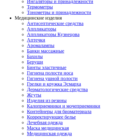
Ингаляторы и принадлежности
Термометры
Тонометры и принадлежности
Медицинские изделия
Антисептические средства
Аппликаторы
Аппликаторы Кузнецова
Аптечки
Аромалампы
Банки массажные
Бахилы
Беруши
Бинты эластичные
Гигиена полости носа
Гигиена ушной полости
Грелки и кружка Эсмарха
Дерматологические средства
Жгуты
Изделия из резины
Калоприемники и мочеприемники
Контейнеры для биоматериала
Корректирующее белье
Лечебная одежда
Маска медицинская
Медицинская одежда