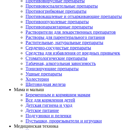
Противовирусные препараты
Противовоспалительные препараты
Противогрибковые препараты
Противокашлевые и отхаркивающие препараты
Противоопухолевые препараты
Противопаразитарные препараты
Растворители для лекарственных препаратов
Растворы для парентерального питания
Растительные, натуральные препараты
Сердечно-сосудистые препараты
Средства для избавления от вредных привычек
Стоматологические препараты
Табачная, алкогольная зависимость
Тонизирующие препараты
Ушные препараты
Холестерин
Щитовидная железа
Мама и малыш
Беременным и кормящим мамам
Все для кормления детей
Детская гигиена и уход
Детское питание
Подгузники и пеленки
Пустышки, прорезыватели и игрушки
Медицинская техника