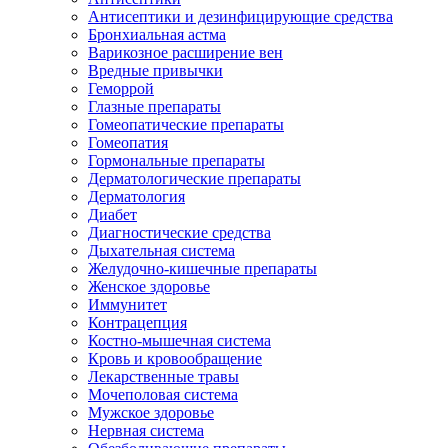
Антисептики и дезинфицирующие средства
Бронхиальная астма
Варикозное расширение вен
Вредные привычки
Геморрой
Глазные препараты
Гомеопатические препараты
Гомеопатия
Гормональные препараты
Дерматологические препараты
Дерматология
Диабет
Диагностические средства
Дыхательная система
Желудочно-кишечные препараты
Женское здоровье
Иммунитет
Контрацепция
Костно-мышечная система
Кровь и кровообращение
Лекарственные травы
Мочеполовая система
Мужское здоровье
Нервная система