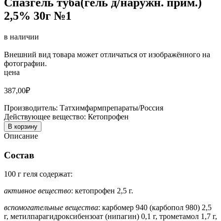
Спазгель туба(гель д/наружн. прим.)
2,5% 30г №1
в наличии
Внешний вид товара может отличаться от изображённого на
фотографии.
цена
387,00
₽
Производитель:
Татхимфармпрепараты/Россия
Действующее вещество:
Кетопрофен
В корзину
Описание
Состав
100 г геля содержат:
активное вещество
: кетопрофен 2,5 г.
вспомогательные вещества
: карбомер 940 (карбопол 980) 2,5
г, метилпарагидроксибензоат (нипагин) 0,1 г, трометамол 1,7 г,