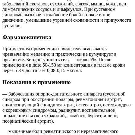
заболеваний суставов, сухожилий, связок, мышц, кожи, вен,
лимфатических сосудов и лимфоузлов. При суставном
синдроме вызывает ослабление болей в покое и при
движении, уменьшение утренней скованности и припухлости
суставов.
Фармакокинетика
При местном применении в виде геля всасывается
чрезвычайно медленно и практически не кумулирует в
организме. Биодоступность геля — около 5%. После
применения в дозе 50-150 мг концентрация в плазме крови
через 5-8 ч достигает 0,08-0,15 мкг/мл.
Показания к применению
— Заболевания опорно-двигательного аппарата (суставной
синдром при обострении подагры, ревматоидный артрит,
анкилозирующий спондилоартрит, остеоартроз, остеохондроз
с корешковым синдромом, радикулит, воспалительное
поражение связок, сухожилий, люмбаго, бурсит, ишиас,
псориатический артрит),
— мышечные боли ревматического и неревматического