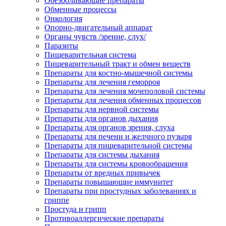
Обезболивающие препараты
Обменные процессы
Онкология
Опорно-двигательный аппарат
Органы чувств /зрение, слух/
Паразиты
Пищеварительная система
Пищеварительный тракт и обмен веществ
Препараты для костно-мышечной системы
Препараты для лечения геморроя
Препараты для лечения мочеполовой системы
Препараты для лечения обменных процессов
Препараты для нервной системы
Препараты для органов дыхания
Препараты для органов зрения, слуха
Препараты для печени и желчного пузыря
Препараты для пищеварительной системы
Препараты для системы дыхания
Препараты для системы кровообращения
Препараты от вредных привычек
Препараты повышающие иммунитет
Препараты при простудных заболеваниях и
гриппе
Простуда и грипп
Противоаллергические препараты