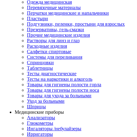
Одежда медицинская
Перевязочные материалы
Перчатки медицинские и напальчники
Пластыри
Подгузники, пеленки, простыни для взрослых
Презервативы, гель-смазки
Прочие медицинские изделия
Растворы для линз и глаз
Расходные изделия
Салфетки спиртовые
Системы для переливания
Спринцовки
Таблетницы
Тесты диагностические
Тесты на наркотики и алкоголь
Товары для гигиены полости горла
Товары для гигиены полости носа
Товары для ухода за больными
Уход за больными
Шприцы
Медицинские приборы
Анализаторы
Глюкометры
Ингаляторы /небулайзеры
Ирригаторы