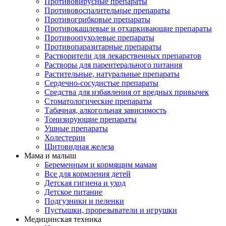
Противовирусные препараты
Противовоспалительные препараты
Противогрибковые препараты
Противокашлевые и отхаркивающие препараты
Противоопухолевые препараты
Противопаразитарные препараты
Растворители для лекарственных препаратов
Растворы для парентерального питания
Растительные, натуральные препараты
Сердечно-сосудистые препараты
Средства для избавления от вредных привычек
Стоматологические препараты
Табачная, алкогольная зависимость
Тонизирующие препараты
Ушные препараты
Холестерин
Щитовидная железа
Мама и малыш
Беременным и кормящим мамам
Все для кормления детей
Детская гигиена и уход
Детское питание
Подгузники и пеленки
Пустышки, прорезыватели и игрушки
Медицинская техника