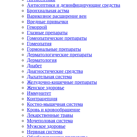
Антисептики и дезинфицирующие средства
Бронхиальная астма
Варикозное расширение вен
Вредные привычки
Геморрой
Глазные препараты
Гомеопатические препараты
Гомеопатия
Гормональные препараты
Дерматологические препараты
Дерматология
Диабет
Диагностические средства
Дыхательная система
Желудочно-кишечные препараты
Женское здоровье
Иммунитет
Контрацепция
Костно-мышечная система
Кровь и кровообращение
Лекарственные травы
Мочеполовая система
Мужское здоровье
Нервная система