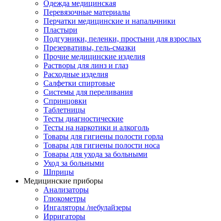
Одежда медицинская
Перевязочные материалы
Перчатки медицинские и напальчники
Пластыри
Подгузники, пеленки, простыни для взрослых
Презервативы, гель-смазки
Прочие медицинские изделия
Растворы для линз и глаз
Расходные изделия
Салфетки спиртовые
Системы для переливания
Спринцовки
Таблетницы
Тесты диагностические
Тесты на наркотики и алкоголь
Товары для гигиены полости горла
Товары для гигиены полости носа
Товары для ухода за больными
Уход за больными
Шприцы
Медицинские приборы
Анализаторы
Глюкометры
Ингаляторы /небулайзеры
Ирригаторы