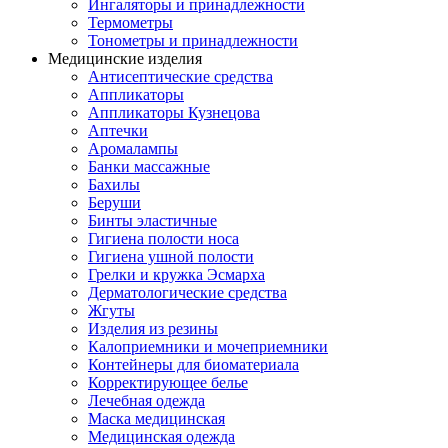
Ингаляторы и принадлежности
Термометры
Тонометры и принадлежности
Медицинские изделия
Антисептические средства
Аппликаторы
Аппликаторы Кузнецова
Аптечки
Аромалампы
Банки массажные
Бахилы
Беруши
Бинты эластичные
Гигиена полости носа
Гигиена ушной полости
Грелки и кружка Эсмарха
Дерматологические средства
Жгуты
Изделия из резины
Калоприемники и мочеприемники
Контейнеры для биоматериала
Корректирующее белье
Лечебная одежда
Маска медицинская
Медицинская одежда