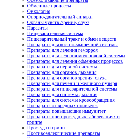
Обезболивающие препараты
Обменные процессы
Онкология
Опорно-двигательный аппарат
Органы чувств /зрение, слух/
Паразиты
Пищеварительная система
Пищеварительный тракт и обмен веществ
Препараты для костно-мышечной системы
Препараты для лечения геморроя
Препараты для лечения мочеполовой системы
Препараты для лечения обменных процессов
Препараты для нервной системы
Препараты для органов дыхания
Препараты для органов зрения, слуха
Препараты для печени и желчного пузыря
Препараты для пищеварительной системы
Препараты для системы дыхания
Препараты для системы кровообращения
Препараты от вредных привычек
Препараты повышающие иммунитет
Препараты при простудных заболеваниях и
гриппе
Простуда и грипп
Противоаллергические препараты