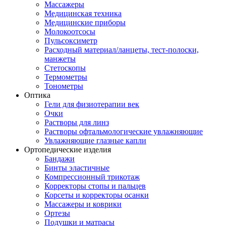
Массажеры
Медицинская техника
Медицинские приборы
Молокоотсосы
Пульсоксиметр
Расходный материал/ланцеты, тест-полоски,
манжеты
Стетоскопы
Термометры
Тонометры
Оптика
Гели для физиотерапии век
Очки
Растворы для линз
Растворы офтальмологические увлажняющие
Увлажняющие глазные капли
Ортопедические изделия
Бандажи
Бинты эластичные
Компрессионный трикотаж
Корректоры стопы и пальцев
Корсеты и корректоры осанки
Массажеры и коврики
Ортезы
Подушки и матрасы