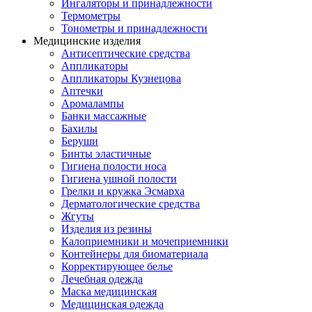
Ингаляторы и принадлежности
Термометры
Тонометры и принадлежности
Медицинские изделия
Антисептические средства
Аппликаторы
Аппликаторы Кузнецова
Аптечки
Аромалампы
Банки массажные
Бахилы
Беруши
Бинты эластичные
Гигиена полости носа
Гигиена ушной полости
Грелки и кружка Эсмарха
Дерматологические средства
Жгуты
Изделия из резины
Калоприемники и мочеприемники
Контейнеры для биоматериала
Корректирующее белье
Лечебная одежда
Маска медицинская
Медицинская одежда