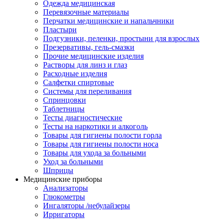
Одежда медицинская
Перевязочные материалы
Перчатки медицинские и напальчники
Пластыри
Подгузники, пеленки, простыни для взрослых
Презервативы, гель-смазки
Прочие медицинские изделия
Растворы для линз и глаз
Расходные изделия
Салфетки спиртовые
Системы для переливания
Спринцовки
Таблетницы
Тесты диагностические
Тесты на наркотики и алкоголь
Товары для гигиены полости горла
Товары для гигиены полости носа
Товары для ухода за больными
Уход за больными
Шприцы
Медицинские приборы
Анализаторы
Глюкометры
Ингаляторы /небулайзеры
Ирригаторы