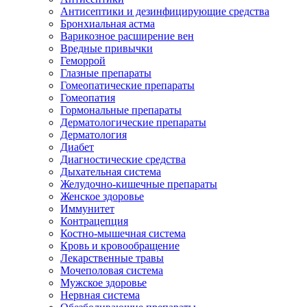
Антисептики и дезинфицирующие средства
Бронхиальная астма
Варикозное расширение вен
Вредные привычки
Геморрой
Глазные препараты
Гомеопатические препараты
Гомеопатия
Гормональные препараты
Дерматологические препараты
Дерматология
Диабет
Диагностические средства
Дыхательная система
Желудочно-кишечные препараты
Женское здоровье
Иммунитет
Контрацепция
Костно-мышечная система
Кровь и кровообращение
Лекарственные травы
Мочеполовая система
Мужское здоровье
Нервная система