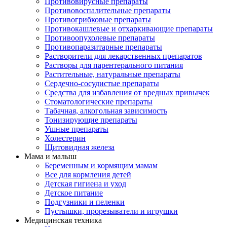
Противовирусные препараты
Противовоспалительные препараты
Противогрибковые препараты
Противокашлевые и отхаркивающие препараты
Противоопухолевые препараты
Противопаразитарные препараты
Растворители для лекарственных препаратов
Растворы для парентерального питания
Растительные, натуральные препараты
Сердечно-сосудистые препараты
Средства для избавления от вредных привычек
Стоматологические препараты
Табачная, алкогольная зависимость
Тонизирующие препараты
Ушные препараты
Холестерин
Щитовидная железа
Мама и малыш
Беременным и кормящим мамам
Все для кормления детей
Детская гигиена и уход
Детское питание
Подгузники и пеленки
Пустышки, прорезыватели и игрушки
Медицинская техника