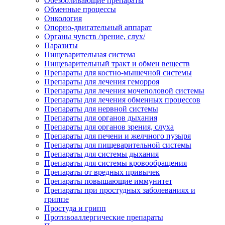
Обезболивающие препараты
Обменные процессы
Онкология
Опорно-двигательный аппарат
Органы чувств /зрение, слух/
Паразиты
Пищеварительная система
Пищеварительный тракт и обмен веществ
Препараты для костно-мышечной системы
Препараты для лечения геморроя
Препараты для лечения мочеполовой системы
Препараты для лечения обменных процессов
Препараты для нервной системы
Препараты для органов дыхания
Препараты для органов зрения, слуха
Препараты для печени и желчного пузыря
Препараты для пищеварительной системы
Препараты для системы дыхания
Препараты для системы кровообращения
Препараты от вредных привычек
Препараты повышающие иммунитет
Препараты при простудных заболеваниях и
гриппе
Простуда и грипп
Противоаллергические препараты