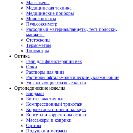
Массажеры
Медицинская техника
Медицинские приборы
Молокоотсосы
Пульсоксиметр
Расходный материал/ланцеты, тест-полоски,
манжеты
Стетоскопы
Термометры
Тонометры
Оптика
Гели для физиотерапии век
Очки
Растворы для линз
Растворы офтальмологические увлажняющие
Увлажняющие глазные капли
Ортопедические изделия
Бандажи
Бинты эластичные
Компрессионный трикотаж
Корректоры стопы и пальцев
Корсеты и корректоры осанки
Массажеры и коврики
Ортезы
Подушки и матрасы