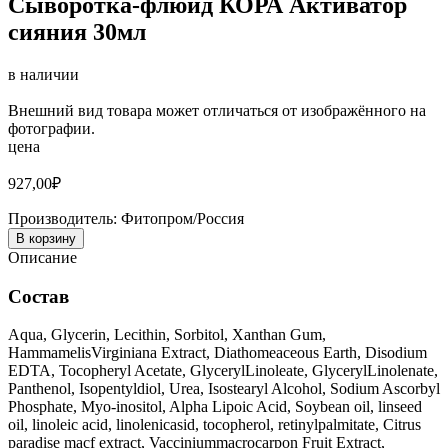
Сыворотка-флюид КОРА Активатор
сияния 30мл
в наличии
Внешний вид товара может отличаться от изображённого на
фотографии.
цена
927,00
₽
Производитель:
Фитопром/Россия
В корзину
Описание
Состав
Aqua, Glycerin, Lecithin, Sorbitol, Xanthan Gum,
HammamelisVirginiana Extract, Diathomeaceous Earth, Disodium
EDTA, Tocopheryl Acetate, GlycerylLinoleate, GlycerylLinolenate,
Panthenol, Isopentyldiol, Urea, Isostearyl Alcohol, Sodium Ascorbyl
Phosphate, Myo-inositol, Alpha Lipoic Acid, Soybean oil, linseed
oil, linoleic acid, linolenicasid, tocopherol, retinylpalmitate, Citrus
paradise macf extract, Vacciniummacrocarpon Fruit Extract,