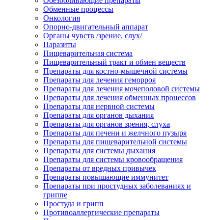
Обезболивающие препараты
Обменные процессы
Онкология
Опорно-двигательный аппарат
Органы чувств /зрение, слух/
Паразиты
Пищеварительная система
Пищеварительный тракт и обмен веществ
Препараты для костно-мышечной системы
Препараты для лечения геморроя
Препараты для лечения мочеполовой системы
Препараты для лечения обменных процессов
Препараты для нервной системы
Препараты для органов дыхания
Препараты для органов зрения, слуха
Препараты для печени и желчного пузыря
Препараты для пищеварительной системы
Препараты для системы дыхания
Препараты для системы кровообращения
Препараты от вредных привычек
Препараты повышающие иммунитет
Препараты при простудных заболеваниях и
гриппе
Простуда и грипп
Противоаллергические препараты