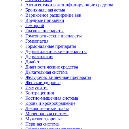
Антисептики и дезинфицирующие средства
Бронхиальная астма
Варикозное расширение вен
Вредные привычки
Геморрой
Глазные препараты
Гомеопатические препараты
Гомеопатия
Гормональные препараты
Дерматологические препараты
Дерматология
Диабет
Диагностические средства
Дыхательная система
Желудочно-кишечные препараты
Женское здоровье
Иммунитет
Контрацепция
Костно-мышечная система
Кровь и кровообращение
Лекарственные травы
Мочеполовая система
Мужское здоровье
Нервная система