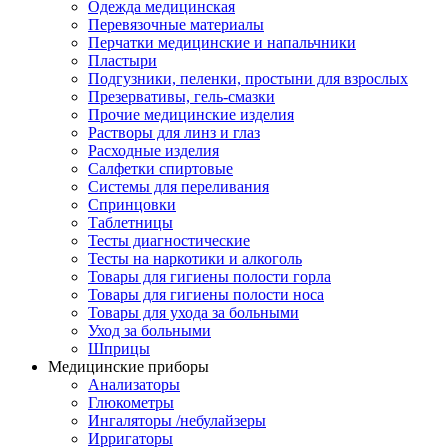
Одежда медицинская
Перевязочные материалы
Перчатки медицинские и напальчники
Пластыри
Подгузники, пеленки, простыни для взрослых
Презервативы, гель-смазки
Прочие медицинские изделия
Растворы для линз и глаз
Расходные изделия
Салфетки спиртовые
Системы для переливания
Спринцовки
Таблетницы
Тесты диагностические
Тесты на наркотики и алкоголь
Товары для гигиены полости горла
Товары для гигиены полости носа
Товары для ухода за больными
Уход за больными
Шприцы
Медицинские приборы
Анализаторы
Глюкометры
Ингаляторы /небулайзеры
Ирригаторы