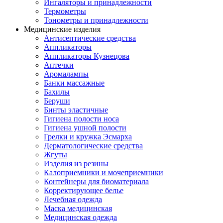
Ингаляторы и принадлежности
Термометры
Тонометры и принадлежности
Медицинские изделия
Антисептические средства
Аппликаторы
Аппликаторы Кузнецова
Аптечки
Аромалампы
Банки массажные
Бахилы
Беруши
Бинты эластичные
Гигиена полости носа
Гигиена ушной полости
Грелки и кружка Эсмарха
Дерматологические средства
Жгуты
Изделия из резины
Калоприемники и мочеприемники
Контейнеры для биоматериала
Корректирующее белье
Лечебная одежда
Маска медицинская
Медицинская одежда