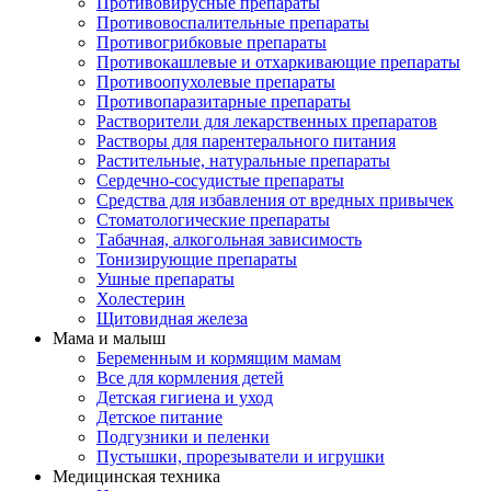
Противовирусные препараты
Противовоспалительные препараты
Противогрибковые препараты
Противокашлевые и отхаркивающие препараты
Противоопухолевые препараты
Противопаразитарные препараты
Растворители для лекарственных препаратов
Растворы для парентерального питания
Растительные, натуральные препараты
Сердечно-сосудистые препараты
Средства для избавления от вредных привычек
Стоматологические препараты
Табачная, алкогольная зависимость
Тонизирующие препараты
Ушные препараты
Холестерин
Щитовидная железа
Мама и малыш
Беременным и кормящим мамам
Все для кормления детей
Детская гигиена и уход
Детское питание
Подгузники и пеленки
Пустышки, прорезыватели и игрушки
Медицинская техника