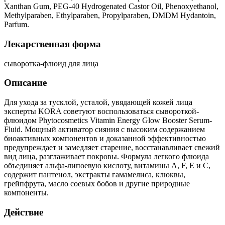
Xanthan Gum, PEG-40 Hydrogenated Castor Oil, Phenoxyethanol,
Methylparaben, Ethylparaben, Propylparaben, DMDM Hydantoin,
Parfum.
Лекарственная форма
сыворотка-флюид для лица
Описание
Для ухода за тусклой, усталой, увядающей кожей лица
эксперты KORA советуют воспользоваться сывороткой-
флюидом Phytocosmetics Vitamin Energy Glow Booster Serum-
Fluid. Мощный активатор сияния с высоким содержанием
биоактивных компонентов и доказанной эффективностью
предупреждает и замедляет старение, восстанавливает свежий
вид лица, разглаживает покровы. Формула легкого флюида
объединяет альфа-липоевую кислоту, витамины A, F, E и C,
содержит пантенол, экстракты гамамелиса, клюквы,
грейпфрута, масло соевых бобов и другие природные
компоненты.
Действие