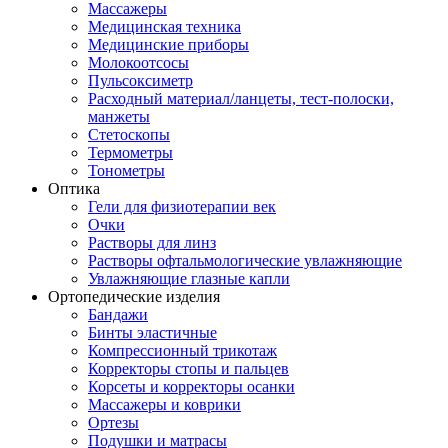
Массажеры
Медицинская техника
Медицинские приборы
Молокоотсосы
Пульсоксиметр
Расходный материал/ланцеты, тест-полоски,
манжеты
Стетоскопы
Термометры
Тонометры
Оптика
Гели для физиотерапии век
Очки
Растворы для линз
Растворы офтальмологические увлажняющие
Увлажняющие глазные капли
Ортопедические изделия
Бандажи
Бинты эластичные
Компрессионный трикотаж
Корректоры стопы и пальцев
Корсеты и корректоры осанки
Массажеры и коврики
Ортезы
Подушки и матрасы