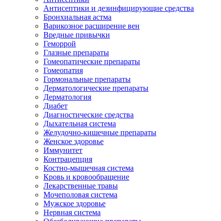
Антисептики и дезинфицирующие средства
Бронхиальная астма
Варикозное расширение вен
Вредные привычки
Геморрой
Глазные препараты
Гомеопатические препараты
Гомеопатия
Гормональные препараты
Дерматологические препараты
Дерматология
Диабет
Диагностические средства
Дыхательная система
Желудочно-кишечные препараты
Женское здоровье
Иммунитет
Контрацепция
Костно-мышечная система
Кровь и кровообращение
Лекарственные травы
Мочеполовая система
Мужское здоровье
Нервная система