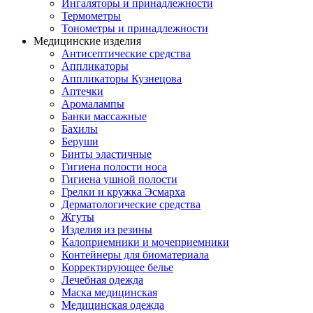
Ингаляторы и принадлежности
Термометры
Тонометры и принадлежности
Медицинские изделия
Антисептические средства
Аппликаторы
Аппликаторы Кузнецова
Аптечки
Аромалампы
Банки массажные
Бахилы
Беруши
Бинты эластичные
Гигиена полости носа
Гигиена ушной полости
Грелки и кружка Эсмарха
Дерматологические средства
Жгуты
Изделия из резины
Калоприемники и мочеприемники
Контейнеры для биоматериала
Корректирующее белье
Лечебная одежда
Маска медицинская
Медицинская одежда