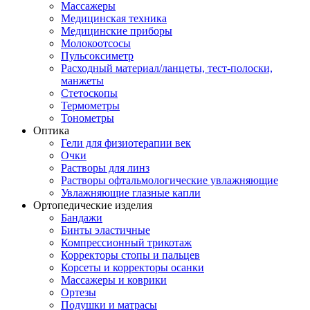
Массажеры
Медицинская техника
Медицинские приборы
Молокоотсосы
Пульсоксиметр
Расходный материал/ланцеты, тест-полоски,
манжеты
Стетоскопы
Термометры
Тонометры
Оптика
Гели для физиотерапии век
Очки
Растворы для линз
Растворы офтальмологические увлажняющие
Увлажняющие глазные капли
Ортопедические изделия
Бандажи
Бинты эластичные
Компрессионный трикотаж
Корректоры стопы и пальцев
Корсеты и корректоры осанки
Массажеры и коврики
Ортезы
Подушки и матрасы