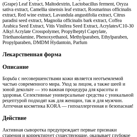
(Grape) Leaf Extract, Maltodextrin, Lactobacillus ferment, Oryza
sativa extract, Camellia sinensis leaf extract, Rosmarinus officinalis
extract, Red wine extract, Lavandula angustifolia extract, Citrus
paradisi seed extract, Magnolia officinalis bark extract, Coffea
Arabica Seed Extract, Vitis Vinifera Seed Extract, Acrylates/C10-30
Alkyl Acrylate Crosspolymer, Propylheptyl Caprylate,
Triethanolamine, Phenoxyethanol, Methylparaben, Ethylparaben,
Propylparaben, DMDM Hydantoin, Parfum
Лекарственная форма
Описание
Борьба с несовершенствами кожи является неотъемлемой
частью современного мира. Уход за лицом, а также шеей и
зоной декольте — это важная процедура для красоты и
здоровья. Селективные универсальные средства с уникальной
рецептурой подходят как для женщин, так и для мужчин.
Аптечная косметика KORA — гипоаллергенная и безопасная!
Действие
Активная сыворотка предупреждает первые признаки
старения и корректирует существующие, оказывает глубокое