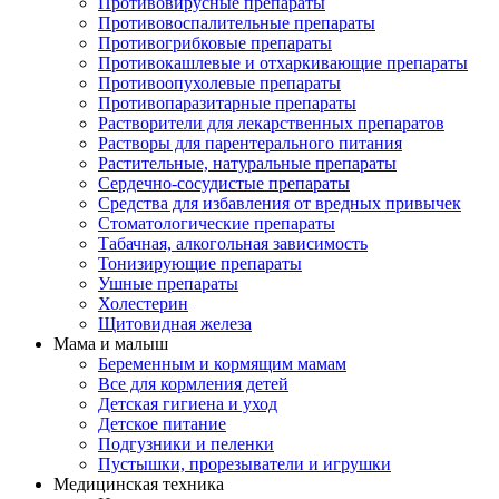
Противовирусные препараты
Противовоспалительные препараты
Противогрибковые препараты
Противокашлевые и отхаркивающие препараты
Противоопухолевые препараты
Противопаразитарные препараты
Растворители для лекарственных препаратов
Растворы для парентерального питания
Растительные, натуральные препараты
Сердечно-сосудистые препараты
Средства для избавления от вредных привычек
Стоматологические препараты
Табачная, алкогольная зависимость
Тонизирующие препараты
Ушные препараты
Холестерин
Щитовидная железа
Мама и малыш
Беременным и кормящим мамам
Все для кормления детей
Детская гигиена и уход
Детское питание
Подгузники и пеленки
Пустышки, прорезыватели и игрушки
Медицинская техника