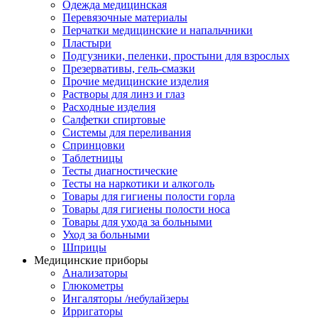
Одежда медицинская
Перевязочные материалы
Перчатки медицинские и напальчники
Пластыри
Подгузники, пеленки, простыни для взрослых
Презервативы, гель-смазки
Прочие медицинские изделия
Растворы для линз и глаз
Расходные изделия
Салфетки спиртовые
Системы для переливания
Спринцовки
Таблетницы
Тесты диагностические
Тесты на наркотики и алкоголь
Товары для гигиены полости горла
Товары для гигиены полости носа
Товары для ухода за больными
Уход за больными
Шприцы
Медицинские приборы
Анализаторы
Глюкометры
Ингаляторы /небулайзеры
Ирригаторы