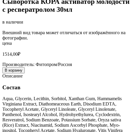
Сыворотка КОРА активатор молодости
с ресвератролом 30мл
в наличии
Внешний вид товара может отличаться от изображённого на
фотографии.
цена
1514,00
₽
Производитель:
Фитопром/Россия
В корзину
Описание
Состав
Aqua, Glycerin, Lecithin, Sorbitol, Xanthan Gum, Hammamelis
Virginiana Extract, Diathomeaceous Earth, Disodium EDTA,
Tocopheryl Acetate, Glyceryl Linoleate, Glyceryl Linolenate,
Panthenol, Isostearyl Alcohol, Hydrohyethylurea, Cyclodextrin,
Resveratrol, Sodium Benzoate, Potassium Sorbate, Oryza sativa
(Rice) Extract, Niacinamid, Sodium Ascorbyl Phosphate, Myo-
inositol, Tocopheryl Acetate, Sodium Hyaluronate, Vitis Vinifera