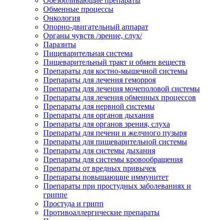
Обезболивающие препараты
Обменные процессы
Онкология
Опорно-двигательный аппарат
Органы чувств /зрение, слух/
Паразиты
Пищеварительная система
Пищеварительный тракт и обмен веществ
Препараты для костно-мышечной системы
Препараты для лечения геморроя
Препараты для лечения мочеполовой системы
Препараты для лечения обменных процессов
Препараты для нервной системы
Препараты для органов дыхания
Препараты для органов зрения, слуха
Препараты для печени и желчного пузыря
Препараты для пищеварительной системы
Препараты для системы дыхания
Препараты для системы кровообращения
Препараты от вредных привычек
Препараты повышающие иммунитет
Препараты при простудных заболеваниях и
гриппе
Простуда и грипп
Противоаллергические препараты