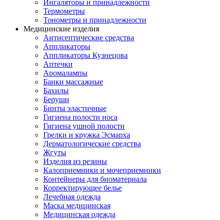
Ингаляторы и принадлежности
Термометры
Тонометры и принадлежности
Медицинские изделия
Антисептические средства
Аппликаторы
Аппликаторы Кузнецова
Аптечки
Аромалампы
Банки массажные
Бахилы
Беруши
Бинты эластичные
Гигиена полости носа
Гигиена ушной полости
Грелки и кружка Эсмарха
Дерматологические средства
Жгуты
Изделия из резины
Калоприемники и мочеприемники
Контейнеры для биоматериала
Корректирующее белье
Лечебная одежда
Маска медицинская
Медицинская одежда