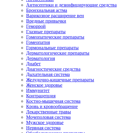
Антисептики и дезинфицирующие средства
Бронхиальная астма
Варикозное расширение вен
Вредные привычки
Геморрой
Глазные препараты
Гомеопатические препараты
Гомеопатия
Гормональные препараты
Дерматологические препараты
Дерматология
Диабет
Диагностические средства
Дыхательная система
Желудочно-кишечные препараты
Женское здоровье
Иммунитет
Контрацепция
Костно-мышечная система
Кровь и кровообращение
Лекарственные травы
Мочеполовая система
Мужское здоровье
Нервная система