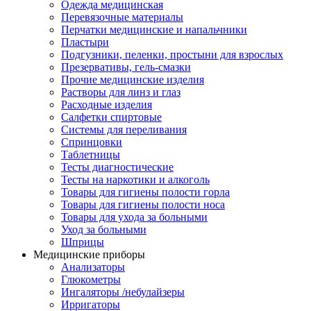
Одежда медицинская
Перевязочные материалы
Перчатки медицинские и напальчники
Пластыри
Подгузники, пеленки, простыни для взрослых
Презервативы, гель-смазки
Прочие медицинские изделия
Растворы для линз и глаз
Расходные изделия
Салфетки спиртовые
Системы для переливания
Спринцовки
Таблетницы
Тесты диагностические
Тесты на наркотики и алкоголь
Товары для гигиены полости горла
Товары для гигиены полости носа
Товары для ухода за больными
Уход за больными
Шприцы
Медицинские приборы
Анализаторы
Глюкометры
Ингаляторы /небулайзеры
Ирригаторы