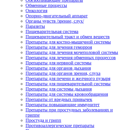
Обезболивающие препараты
Обменные процессы
Онкология
Опорно-двигательный аппарат
Органы чувств /зрение, слух/
Паразиты
Пищеварительная система
Пищеварительный тракт и обмен веществ
Препараты для костно-мышечной системы
Препараты для лечения геморроя
Препараты для лечения мочеполовой системы
Препараты для лечения обменных процессов
Препараты для нервной системы
Препараты для органов дыхания
Препараты для органов зрения, слуха
Препараты для печени и желчного пузыря
Препараты для пищеварительной системы
Препараты для системы дыхания
Препараты для системы кровообращения
Препараты от вредных привычек
Препараты повышающие иммунитет
Препараты при простудных заболеваниях и
гриппе
Простуда и грипп
Противоаллергические препараты