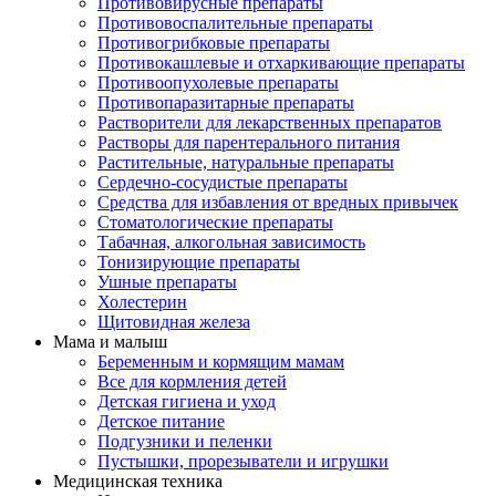
Противовирусные препараты
Противовоспалительные препараты
Противогрибковые препараты
Противокашлевые и отхаркивающие препараты
Противоопухолевые препараты
Противопаразитарные препараты
Растворители для лекарственных препаратов
Растворы для парентерального питания
Растительные, натуральные препараты
Сердечно-сосудистые препараты
Средства для избавления от вредных привычек
Стоматологические препараты
Табачная, алкогольная зависимость
Тонизирующие препараты
Ушные препараты
Холестерин
Щитовидная железа
Мама и малыш
Беременным и кормящим мамам
Все для кормления детей
Детская гигиена и уход
Детское питание
Подгузники и пеленки
Пустышки, прорезыватели и игрушки
Медицинская техника