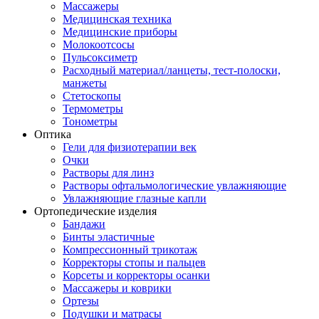
Массажеры
Медицинская техника
Медицинские приборы
Молокоотсосы
Пульсоксиметр
Расходный материал/ланцеты, тест-полоски,
манжеты
Стетоскопы
Термометры
Тонометры
Оптика
Гели для физиотерапии век
Очки
Растворы для линз
Растворы офтальмологические увлажняющие
Увлажняющие глазные капли
Ортопедические изделия
Бандажи
Бинты эластичные
Компрессионный трикотаж
Корректоры стопы и пальцев
Корсеты и корректоры осанки
Массажеры и коврики
Ортезы
Подушки и матрасы