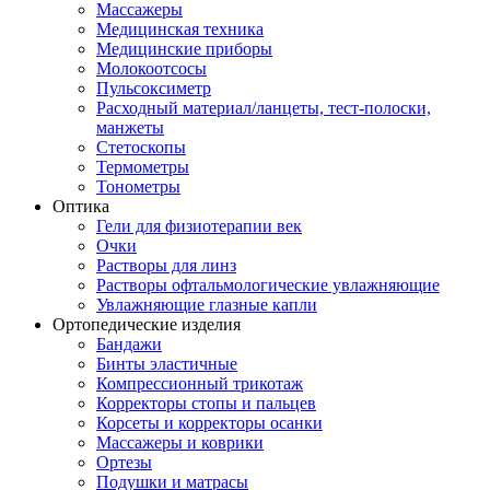
Массажеры
Медицинская техника
Медицинские приборы
Молокоотсосы
Пульсоксиметр
Расходный материал/ланцеты, тест-полоски,
манжеты
Стетоскопы
Термометры
Тонометры
Оптика
Гели для физиотерапии век
Очки
Растворы для линз
Растворы офтальмологические увлажняющие
Увлажняющие глазные капли
Ортопедические изделия
Бандажи
Бинты эластичные
Компрессионный трикотаж
Корректоры стопы и пальцев
Корсеты и корректоры осанки
Массажеры и коврики
Ортезы
Подушки и матрасы