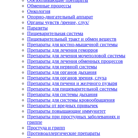
Обезболивающие препараты
Обменные процессы
Онкология
Опорно-двигательный аппарат
Органы чувств /зрение, слух/
Паразиты
Пищеварительная система
Пищеварительный тракт и обмен веществ
Препараты для костно-мышечной системы
Препараты для лечения геморроя
Препараты для лечения мочеполовой системы
Препараты для лечения обменных процессов
Препараты для нервной системы
Препараты для органов дыхания
Препараты для органов зрения, слуха
Препараты для печени и желчного пузыря
Препараты для пищеварительной системы
Препараты для системы дыхания
Препараты для системы кровообращения
Препараты от вредных привычек
Препараты повышающие иммунитет
Препараты при простудных заболеваниях и
гриппе
Простуда и грипп
Противоаллергические препараты