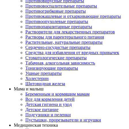
Противовирусные препараты
Противовоспалительные препараты
Противогрибковые препараты
Противокашлевые и отхаркивающие препараты
Противоопухолевые препараты
Противопаразитарные препараты
Растворители для лекарственных препаратов
Растворы для парентерального питания
Растительные, натуральные препараты
Сердечно-сосудистые препараты
Средства для избавления от вредных привычек
Стоматологические препараты
Табачная, алкогольная зависимость
Тонизирующие препараты
Ушные препараты
Холестерин
Щитовидная железа
Мама и малыш
Беременным и кормящим мамам
Все для кормления детей
Детская гигиена и уход
Детское питание
Подгузники и пеленки
Пустышки, прорезыватели и игрушки
Медицинская техника