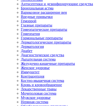
Антисептики и дезинфицирующие средства
Бронхиальная астма
Варикозное расширение вен
Вредные привычки
Геморрой
Глазные препараты
Гомеопатические препараты
Гомеопатия
Гормональные препараты
Дерматологические препараты
Дерматология
Диабет
Диагностические средства
Дыхательная система
Желудочно-кишечные препараты
Женское здоровье
Иммунитет
Контрацепция
Костно-мышечная система
Кровь и кровообращение
Лекарственные травы
Мочеполовая система
Мужское здоровье
Нервная система