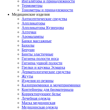
Ингаляторы и принадлежности
Термометры
Тонометры и принадлежности
Медицинские изделия
Антисептические средства
Аппликаторы
Аппликаторы Кузнецова
Аптечки
Аромалампы
Банки массажные
Бахилы
Беруши
Бинты эластичные
Гигиена полости носа
Гигиена ушной полости
Грелки и кружка Эсмарха
Дерматологические средства
Жгуты
Изделия из резины
Калоприемники и мочеприемники
Контейнеры для биоматериала
Корректирующее белье
Лечебная одежда
Маска медицинская
Медицинская одежда