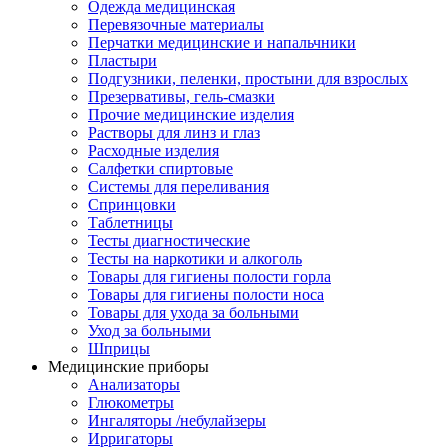
Одежда медицинская
Перевязочные материалы
Перчатки медицинские и напальчники
Пластыри
Подгузники, пеленки, простыни для взрослых
Презервативы, гель-смазки
Прочие медицинские изделия
Растворы для линз и глаз
Расходные изделия
Салфетки спиртовые
Системы для переливания
Спринцовки
Таблетницы
Тесты диагностические
Тесты на наркотики и алкоголь
Товары для гигиены полости горла
Товары для гигиены полости носа
Товары для ухода за больными
Уход за больными
Шприцы
Медицинские приборы
Анализаторы
Глюкометры
Ингаляторы /небулайзеры
Ирригаторы