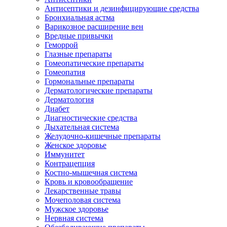
Антисептики и дезинфицирующие средства
Бронхиальная астма
Варикозное расширение вен
Вредные привычки
Геморрой
Глазные препараты
Гомеопатические препараты
Гомеопатия
Гормональные препараты
Дерматологические препараты
Дерматология
Диабет
Диагностические средства
Дыхательная система
Желудочно-кишечные препараты
Женское здоровье
Иммунитет
Контрацепция
Костно-мышечная система
Кровь и кровообращение
Лекарственные травы
Мочеполовая система
Мужское здоровье
Нервная система