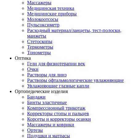
Массажеры
Медицинская техника
Медицинские приборы
Молокоотсосы
Пульсоксиметр
Расходный материал/ланцеты, тест-полоски,
манжеты
Стетоскопы
Термометры
Тонометры
Оптика
Гели для физиотерапии век
Очки
Растворы для линз
Растворы офтальмологические увлажняющие
Увлажняющие глазные капли
Ортопедические изделия
Бандажи
Бинты эластичные
Компрессионный трикотаж
Корректоры стопы и пальцев
Корсеты и корректоры осанки
Массажеры и коврики
Ортезы
Подушки и матрасы