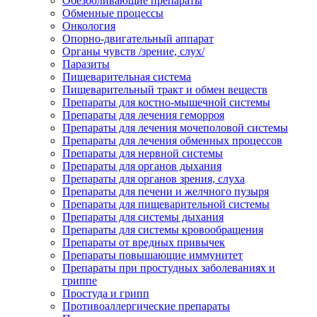
Обезболивающие препараты
Обменные процессы
Онкология
Опорно-двигательный аппарат
Органы чувств /зрение, слух/
Паразиты
Пищеварительная система
Пищеварительный тракт и обмен веществ
Препараты для костно-мышечной системы
Препараты для лечения геморроя
Препараты для лечения мочеполовой системы
Препараты для лечения обменных процессов
Препараты для нервной системы
Препараты для органов дыхания
Препараты для органов зрения, слуха
Препараты для печени и желчного пузыря
Препараты для пищеварительной системы
Препараты для системы дыхания
Препараты для системы кровообращения
Препараты от вредных привычек
Препараты повышающие иммунитет
Препараты при простудных заболеваниях и
гриппе
Простуда и грипп
Противоаллергические препараты