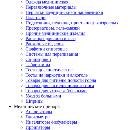
Одежда медицинская
Перевязочные материалы
Перчатки медицинские и напальчники
Пластыри
Подгузники, пеленки, простыни для взрослых
Презервативы, гель-смазки
Прочие медицинские изделия
Растворы для линз и глаз
Расходные изделия
Салфетки спиртовые
Системы для переливания
Спринцовки
Таблетницы
Тесты диагностические
Тесты на наркотики и алкоголь
Товары для гигиены полости горла
Товары для гигиены полости носа
Товары для ухода за больными
Уход за больными
Шприцы
Медицинские приборы
Анализаторы
Глюкометры
Ингаляторы /небулайзеры
Ирригаторы