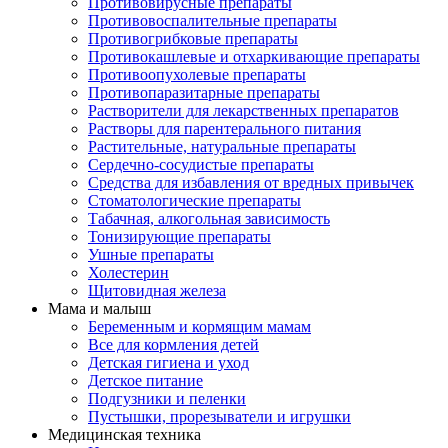
Противовирусные препараты
Противовоспалительные препараты
Противогрибковые препараты
Противокашлевые и отхаркивающие препараты
Противоопухолевые препараты
Противопаразитарные препараты
Растворители для лекарственных препаратов
Растворы для парентерального питания
Растительные, натуральные препараты
Сердечно-сосудистые препараты
Средства для избавления от вредных привычек
Стоматологические препараты
Табачная, алкогольная зависимость
Тонизирующие препараты
Ушные препараты
Холестерин
Щитовидная железа
Мама и малыш
Беременным и кормящим мамам
Все для кормления детей
Детская гигиена и уход
Детское питание
Подгузники и пеленки
Пустышки, прорезыватели и игрушки
Медицинская техника