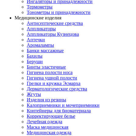
Ингаляторы и принадлежности
Термометры
Тонометры и принадлежности
Медицинские изделия
Антисептические средства
Аппликаторы
Аппликаторы Кузнецова
Аптечки
Аромалампы
Банки массажные
Бахилы
Беруши
Бинты эластичные
Гигиена полости носа
Гигиена ушной полости
Грелки и кружка Эсмарха
Дерматологические средства
Жгуты
Изделия из резины
Калоприемники и мочеприемники
Контейнеры для биоматериала
Корректирующее белье
Лечебная одежда
Маска медицинская
Медицинская одежда