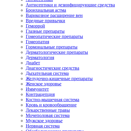
Антисептики и дезинфицирующие средства
Бронхиальная астма
Варикозное расширение вен
Вредные привычки
Геморрой
Глазные препараты
Гомеопатические препараты
Гомеопатия
Гормональные препараты
Дерматологические препараты
Дерматология
Диабет
Диагностические средства
Дыхательная система
Желудочно-кишечные препараты
Женское здоровье
Иммунитет
Контрацепция
Костно-мышечная система
Кровь и кровообращение
Лекарственные травы
Мочеполовая система
Мужское здоровье
Нервная система