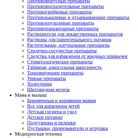
Противовирусные препараты
Противовоспалительные препараты
Противогрибковые препараты
Противокашлевые и отхаркивающие препараты
Противоопухолевые препараты
Противопаразитарные препараты
Растворители для лекарственных препаратов
Растворы для парентерального питания
Растительные, натуральные препараты
Сердечно-сосудистые препараты
Средства для избавления от вредных привычек
Стоматологические препараты
Табачная, алкогольная зависимость
Тонизирующие препараты
Ушные препараты
Холестерин
Щитовидная железа
Мама и малыш
Беременным и кормящим мамам
Все для кормления детей
Детская гигиена и уход
Детское питание
Подгузники и пеленки
Пустышки, прорезыватели и игрушки
Медицинская техника