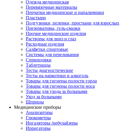
Одежда медицинская
Перевязочные материалы
Перчатки медицинские и напальчники
Пластыри
Подгузники, пеленки, простыни для взрослых
Презервативы, гель-смазки
Прочие медицинские изделия
Растворы для линз и глаз
Расходные изделия
Салфетки спиртовые
Системы для переливания
Спринцовки
Таблетницы
Тесты диагностические
Тесты на наркотики и алкоголь
Товары для гигиены полости горла
Товары для гигиены полости носа
Товары для ухода за больными
Уход за больными
Шприцы
Медицинские приборы
Анализаторы
Глюкометры
Ингаляторы /небулайзеры
Ирригаторы