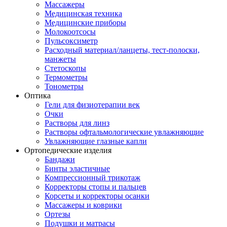
Массажеры
Медицинская техника
Медицинские приборы
Молокоотсосы
Пульсоксиметр
Расходный материал/ланцеты, тест-полоски,
манжеты
Стетоскопы
Термометры
Тонометры
Оптика
Гели для физиотерапии век
Очки
Растворы для линз
Растворы офтальмологические увлажняющие
Увлажняющие глазные капли
Ортопедические изделия
Бандажи
Бинты эластичные
Компрессионный трикотаж
Корректоры стопы и пальцев
Корсеты и корректоры осанки
Массажеры и коврики
Ортезы
Подушки и матрасы