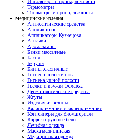
Ингаляторы и принадлежности
Термометры
Тонометры и принадлежности
Медицинские изделия
Антисептические средства
Аппликаторы
Аппликаторы Кузнецова
Аптечки
Аромалампы
Банки массажные
Бахилы
Беруши
Бинты эластичные
Гигиена полости носа
Гигиена ушной полости
Грелки и кружка Эсмарха
Дерматологические средства
Жгуты
Изделия из резины
Калоприемники и мочеприемники
Контейнеры для биоматериала
Корректирующее белье
Лечебная одежда
Маска медицинская
Медицинская одежда