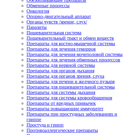
Обезболивающие препараты
Обменные процессы
Онкология
Опорно-двигательный аппарат
Органы чувств /зрение, слух/
Паразиты
Пищеварительная система
Пищеварительный тракт и обмен веществ
Препараты для костно-мышечной системы
Препараты для лечения геморроя
Препараты для лечения мочеполовой системы
Препараты для лечения обменных процессов
Препараты для нервной системы
Препараты для органов дыхания
Препараты для органов зрения, слуха
Препараты для печени и желчного пузыря
Препараты для пищеварительной системы
Препараты для системы дыхания
Препараты для системы кровообращения
Препараты от вредных привычек
Препараты повышающие иммунитет
Препараты при простудных заболеваниях и
гриппе
Простуда и грипп
Противоаллергические препараты