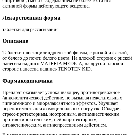
спиртовой., смеси с содержанием не более 10-16 нг/г
активной формы действующего вещества.
Лекарственная форма
таблетки для рассасывания
Описание
Таблетки плоскоцилиндрической формы, с риской и фаской,
от белого до почти белого цвета. На плоской стороне с риской
нанесена надпись MATERIA MEDICA, на другой плоской
стороне нанесена надпись TENOTEN KID.
Фармакодинамика
Препарат оказывает успокаивающее, противотревожное
(анксиолитическое) действие, не вызывая нежелательных
гипногенного и миорелаксантного эффектов. Улучшает
переносимость психоэмоциональных нагрузок. Обладает
стресс-протекторным, ноотропным, антиамнестическим,
противогипоксическим, нейропротекторным,
антиастеническим, антидепрессивным действием.