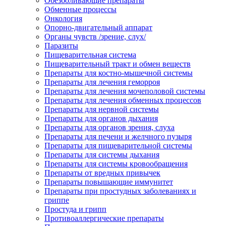
Обезболивающие препараты
Обменные процессы
Онкология
Опорно-двигательный аппарат
Органы чувств /зрение, слух/
Паразиты
Пищеварительная система
Пищеварительный тракт и обмен веществ
Препараты для костно-мышечной системы
Препараты для лечения геморроя
Препараты для лечения мочеполовой системы
Препараты для лечения обменных процессов
Препараты для нервной системы
Препараты для органов дыхания
Препараты для органов зрения, слуха
Препараты для печени и желчного пузыря
Препараты для пищеварительной системы
Препараты для системы дыхания
Препараты для системы кровообращения
Препараты от вредных привычек
Препараты повышающие иммунитет
Препараты при простудных заболеваниях и
гриппе
Простуда и грипп
Противоаллергические препараты