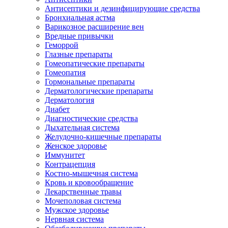
Антисептики и дезинфицирующие средства
Бронхиальная астма
Варикозное расширение вен
Вредные привычки
Геморрой
Глазные препараты
Гомеопатические препараты
Гомеопатия
Гормональные препараты
Дерматологические препараты
Дерматология
Диабет
Диагностические средства
Дыхательная система
Желудочно-кишечные препараты
Женское здоровье
Иммунитет
Контрацепция
Костно-мышечная система
Кровь и кровообращение
Лекарственные травы
Мочеполовая система
Мужское здоровье
Нервная система