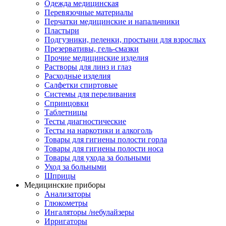
Одежда медицинская
Перевязочные материалы
Перчатки медицинские и напальчники
Пластыри
Подгузники, пеленки, простыни для взрослых
Презервативы, гель-смазки
Прочие медицинские изделия
Растворы для линз и глаз
Расходные изделия
Салфетки спиртовые
Системы для переливания
Спринцовки
Таблетницы
Тесты диагностические
Тесты на наркотики и алкоголь
Товары для гигиены полости горла
Товары для гигиены полости носа
Товары для ухода за больными
Уход за больными
Шприцы
Медицинские приборы
Анализаторы
Глюкометры
Ингаляторы /небулайзеры
Ирригаторы