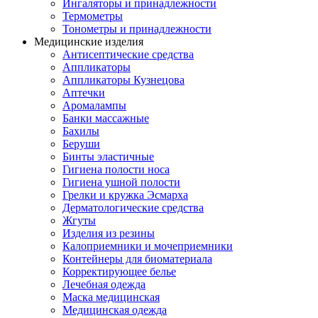
Ингаляторы и принадлежности
Термометры
Тонометры и принадлежности
Медицинские изделия
Антисептические средства
Аппликаторы
Аппликаторы Кузнецова
Аптечки
Аромалампы
Банки массажные
Бахилы
Беруши
Бинты эластичные
Гигиена полости носа
Гигиена ушной полости
Грелки и кружка Эсмарха
Дерматологические средства
Жгуты
Изделия из резины
Калоприемники и мочеприемники
Контейнеры для биоматериала
Корректирующее белье
Лечебная одежда
Маска медицинская
Медицинская одежда