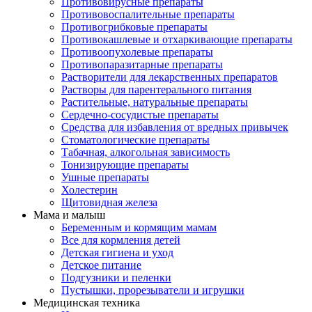
Противовирусные препараты
Противовоспалительные препараты
Противогрибковые препараты
Противокашлевые и отхаркивающие препараты
Противоопухолевые препараты
Противопаразитарные препараты
Растворители для лекарственных препаратов
Растворы для парентерального питания
Растительные, натуральные препараты
Сердечно-сосудистые препараты
Средства для избавления от вредных привычек
Стоматологические препараты
Табачная, алкогольная зависимость
Тонизирующие препараты
Ушные препараты
Холестерин
Щитовидная железа
Мама и малыш
Беременным и кормящим мамам
Все для кормления детей
Детская гигиена и уход
Детское питание
Подгузники и пеленки
Пустышки, прорезыватели и игрушки
Медицинская техника