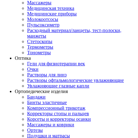
Массажеры
Медицинская техника
Медицинские приборы
Молокоотсосы
Пульсоксиметр
Расходный материал/ланцеты, тест-полоски,
манжеты
Стетоскопы
Термометры
Тонометры
Оптика
Гели для физиотерапии век
Очки
Растворы для линз
Растворы офтальмологические увлажняющие
Увлажняющие глазные капли
Ортопедические изделия
Бандажи
Бинты эластичные
Компрессионный трикотаж
Корректоры стопы и пальцев
Корсеты и корректоры осанки
Массажеры и коврики
Ортезы
Подушки и матрасы