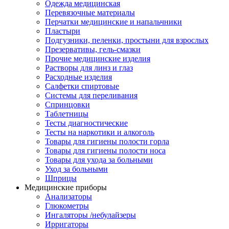
Одежда медицинская
Перевязочные материалы
Перчатки медицинские и напальчники
Пластыри
Подгузники, пеленки, простыни для взрослых
Презервативы, гель-смазки
Прочие медицинские изделия
Растворы для линз и глаз
Расходные изделия
Салфетки спиртовые
Системы для переливания
Спринцовки
Таблетницы
Тесты диагностические
Тесты на наркотики и алкоголь
Товары для гигиены полости горла
Товары для гигиены полости носа
Товары для ухода за больными
Уход за больными
Шприцы
Медицинские приборы
Анализаторы
Глюкометры
Ингаляторы /небулайзеры
Ирригаторы