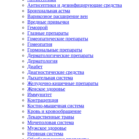
Антисептики и дезинфицирующие средства
Бронхиальная астма
Варикозное расширение вен
Вредные привычки
Геморрой
Глазные препараты
Гомеопатические препараты
Гомеопатия
Гормональные препараты
Дерматологические препараты
Дерматология
Диабет
Диагностические средства
Дыхательная система
Желудочно-кишечные препараты
Женское здоровье
Иммунитет
Контрацепция
Костно-мышечная система
Кровь и кровообращение
Лекарственные травы
Мочеполовая система
Мужское здоровье
Нервная система