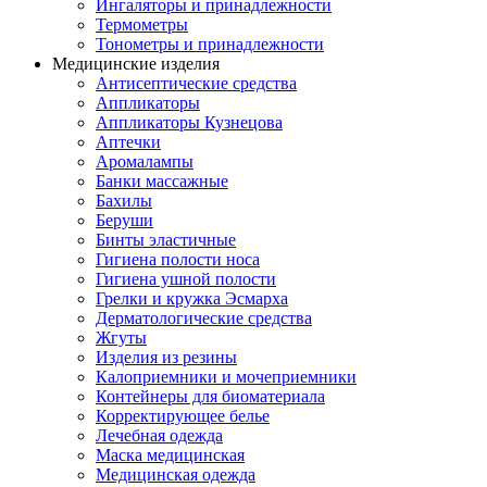
Ингаляторы и принадлежности
Термометры
Тонометры и принадлежности
Медицинские изделия
Антисептические средства
Аппликаторы
Аппликаторы Кузнецова
Аптечки
Аромалампы
Банки массажные
Бахилы
Беруши
Бинты эластичные
Гигиена полости носа
Гигиена ушной полости
Грелки и кружка Эсмарха
Дерматологические средства
Жгуты
Изделия из резины
Калоприемники и мочеприемники
Контейнеры для биоматериала
Корректирующее белье
Лечебная одежда
Маска медицинская
Медицинская одежда