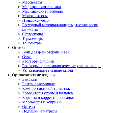
Массажеры
Медицинская техника
Медицинские приборы
Молокоотсосы
Пульсоксиметр
Расходный материал/ланцеты, тест-полоски,
манжеты
Стетоскопы
Термометры
Тонометры
Оптика
Гели для физиотерапии век
Очки
Растворы для линз
Растворы офтальмологические увлажняющие
Увлажняющие глазные капли
Ортопедические изделия
Бандажи
Бинты эластичные
Компрессионный трикотаж
Корректоры стопы и пальцев
Корсеты и корректоры осанки
Массажеры и коврики
Ортезы
Подушки и матрасы