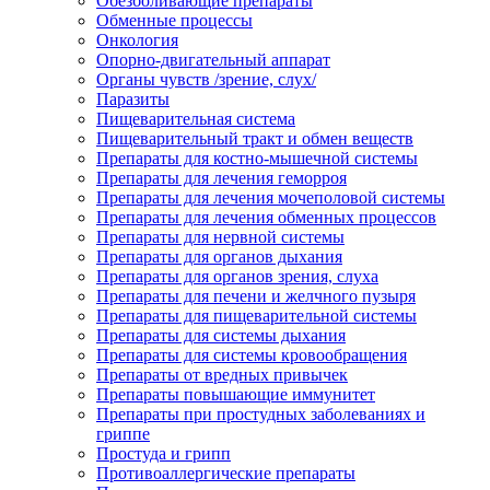
Обезболивающие препараты
Обменные процессы
Онкология
Опорно-двигательный аппарат
Органы чувств /зрение, слух/
Паразиты
Пищеварительная система
Пищеварительный тракт и обмен веществ
Препараты для костно-мышечной системы
Препараты для лечения геморроя
Препараты для лечения мочеполовой системы
Препараты для лечения обменных процессов
Препараты для нервной системы
Препараты для органов дыхания
Препараты для органов зрения, слуха
Препараты для печени и желчного пузыря
Препараты для пищеварительной системы
Препараты для системы дыхания
Препараты для системы кровообращения
Препараты от вредных привычек
Препараты повышающие иммунитет
Препараты при простудных заболеваниях и
гриппе
Простуда и грипп
Противоаллергические препараты