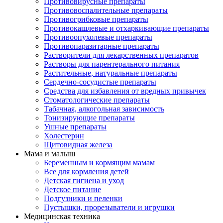
Противовирусные препараты
Противовоспалительные препараты
Противогрибковые препараты
Противокашлевые и отхаркивающие препараты
Противоопухолевые препараты
Противопаразитарные препараты
Растворители для лекарственных препаратов
Растворы для парентерального питания
Растительные, натуральные препараты
Сердечно-сосудистые препараты
Средства для избавления от вредных привычек
Стоматологические препараты
Табачная, алкогольная зависимость
Тонизирующие препараты
Ушные препараты
Холестерин
Щитовидная железа
Мама и малыш
Беременным и кормящим мамам
Все для кормления детей
Детская гигиена и уход
Детское питание
Подгузники и пеленки
Пустышки, прорезыватели и игрушки
Медицинская техника