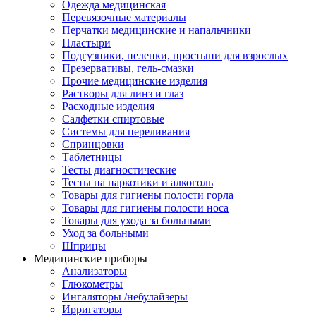
Одежда медицинская
Перевязочные материалы
Перчатки медицинские и напальчники
Пластыри
Подгузники, пеленки, простыни для взрослых
Презервативы, гель-смазки
Прочие медицинские изделия
Растворы для линз и глаз
Расходные изделия
Салфетки спиртовые
Системы для переливания
Спринцовки
Таблетницы
Тесты диагностические
Тесты на наркотики и алкоголь
Товары для гигиены полости горла
Товары для гигиены полости носа
Товары для ухода за больными
Уход за больными
Шприцы
Медицинские приборы
Анализаторы
Глюкометры
Ингаляторы /небулайзеры
Ирригаторы