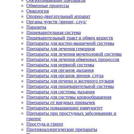
Обезболивающие препараты
Обменные процессы
Онкология
Опорно-двигательный аппарат
Органы чувств /зрение, слух/
Паразиты
Пищеварительная система
Пищеварительный тракт и обмен веществ
Препараты для костно-мышечной системы
Препараты для лечения геморроя
Препараты для лечения мочеполовой системы
Препараты для лечения обменных процессов
Препараты для нервной системы
Препараты для органов дыхания
Препараты для органов зрения, слуха
Препараты для печени и желчного пузыря
Препараты для пищеварительной системы
Препараты для системы дыхания
Препараты для системы кровообращения
Препараты от вредных привычек
Препараты повышающие иммунитет
Препараты при простудных заболеваниях и
гриппе
Простуда и грипп
Противоаллергические препараты