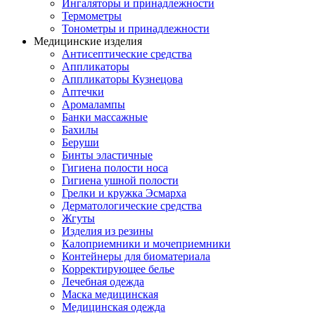
Ингаляторы и принадлежности
Термометры
Тонометры и принадлежности
Медицинские изделия
Антисептические средства
Аппликаторы
Аппликаторы Кузнецова
Аптечки
Аромалампы
Банки массажные
Бахилы
Беруши
Бинты эластичные
Гигиена полости носа
Гигиена ушной полости
Грелки и кружка Эсмарха
Дерматологические средства
Жгуты
Изделия из резины
Калоприемники и мочеприемники
Контейнеры для биоматериала
Корректирующее белье
Лечебная одежда
Маска медицинская
Медицинская одежда