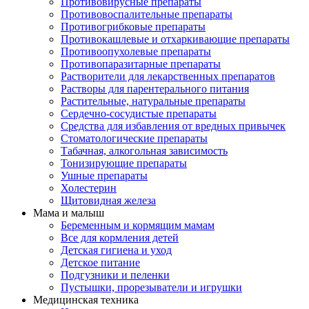
Противовирусные препараты
Противовоспалительные препараты
Противогрибковые препараты
Противокашлевые и отхаркивающие препараты
Противоопухолевые препараты
Противопаразитарные препараты
Растворители для лекарственных препаратов
Растворы для парентерального питания
Растительные, натуральные препараты
Сердечно-сосудистые препараты
Средства для избавления от вредных привычек
Стоматологические препараты
Табачная, алкогольная зависимость
Тонизирующие препараты
Ушные препараты
Холестерин
Щитовидная железа
Мама и малыш
Беременным и кормящим мамам
Все для кормления детей
Детская гигиена и уход
Детское питание
Подгузники и пеленки
Пустышки, прорезыватели и игрушки
Медицинская техника