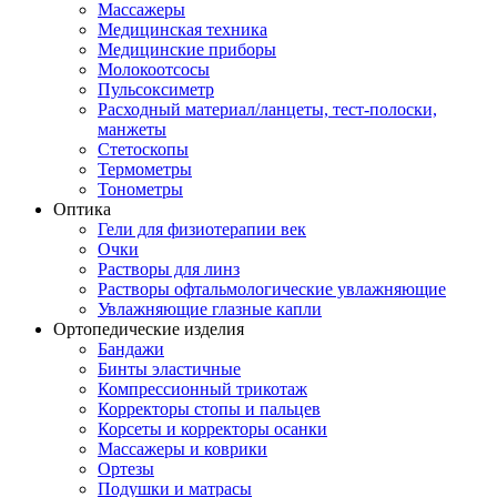
Массажеры
Медицинская техника
Медицинские приборы
Молокоотсосы
Пульсоксиметр
Расходный материал/ланцеты, тест-полоски,
манжеты
Стетоскопы
Термометры
Тонометры
Оптика
Гели для физиотерапии век
Очки
Растворы для линз
Растворы офтальмологические увлажняющие
Увлажняющие глазные капли
Ортопедические изделия
Бандажи
Бинты эластичные
Компрессионный трикотаж
Корректоры стопы и пальцев
Корсеты и корректоры осанки
Массажеры и коврики
Ортезы
Подушки и матрасы