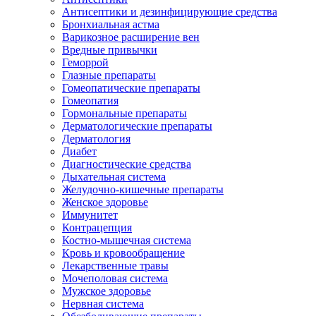
Антисептики и дезинфицирующие средства
Бронхиальная астма
Варикозное расширение вен
Вредные привычки
Геморрой
Глазные препараты
Гомеопатические препараты
Гомеопатия
Гормональные препараты
Дерматологические препараты
Дерматология
Диабет
Диагностические средства
Дыхательная система
Желудочно-кишечные препараты
Женское здоровье
Иммунитет
Контрацепция
Костно-мышечная система
Кровь и кровообращение
Лекарственные травы
Мочеполовая система
Мужское здоровье
Нервная система