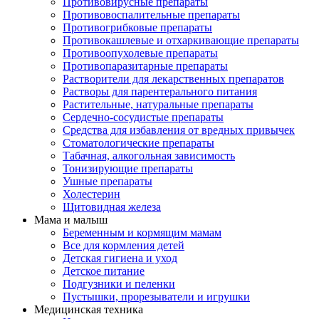
Противовирусные препараты
Противовоспалительные препараты
Противогрибковые препараты
Противокашлевые и отхаркивающие препараты
Противоопухолевые препараты
Противопаразитарные препараты
Растворители для лекарственных препаратов
Растворы для парентерального питания
Растительные, натуральные препараты
Сердечно-сосудистые препараты
Средства для избавления от вредных привычек
Стоматологические препараты
Табачная, алкогольная зависимость
Тонизирующие препараты
Ушные препараты
Холестерин
Щитовидная железа
Мама и малыш
Беременным и кормящим мамам
Все для кормления детей
Детская гигиена и уход
Детское питание
Подгузники и пеленки
Пустышки, прорезыватели и игрушки
Медицинская техника