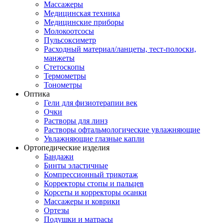
Массажеры
Медицинская техника
Медицинские приборы
Молокоотсосы
Пульсоксиметр
Расходный материал/ланцеты, тест-полоски,
манжеты
Стетоскопы
Термометры
Тонометры
Оптика
Гели для физиотерапии век
Очки
Растворы для линз
Растворы офтальмологические увлажняющие
Увлажняющие глазные капли
Ортопедические изделия
Бандажи
Бинты эластичные
Компрессионный трикотаж
Корректоры стопы и пальцев
Корсеты и корректоры осанки
Массажеры и коврики
Ортезы
Подушки и матрасы