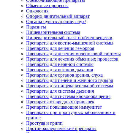
Обезболивающие препараты
Обменные процессы
Онкология
Опорно-двигательный аппарат
Органы чувств /зрение, слух/
Паразиты
Пищеварительная система
Пищеварительный тракт и обмен веществ
Препараты для костно-мышечной системы
Препараты для лечения геморроя
Препараты для лечения мочеполовой системы
Препараты для лечения обменных процессов
Препараты для нервной системы
Препараты для органов дыхания
Препараты для органов зрения, слуха
Препараты для печени и желчного пузыря
Препараты для пищеварительной системы
Препараты для системы дыхания
Препараты для системы кровообращения
Препараты от вредных привычек
Препараты повышающие иммунитет
Препараты при простудных заболеваниях и
гриппе
Простуда и грипп
Противоаллергические препараты