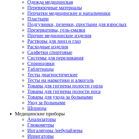
Одежда медицинская
Перевязочные материалы
Перчатки медицинские и напальчники
Пластыри
Подгузники, пеленки, простыни для взрослых
Презервативы, гель-смазки
Прочие медицинские изделия
Растворы для линз и глаз
Расходные изделия
Салфетки спиртовые
Системы для переливания
Спринцовки
Таблетницы
Тесты диагностические
Тесты на наркотики и алкоголь
Товары для гигиены полости горла
Товары для гигиены полости носа
Товары для ухода за больными
Уход за больными
Шприцы
Медицинские приборы
Анализаторы
Глюкометры
Ингаляторы /небулайзеры
Ирригаторы