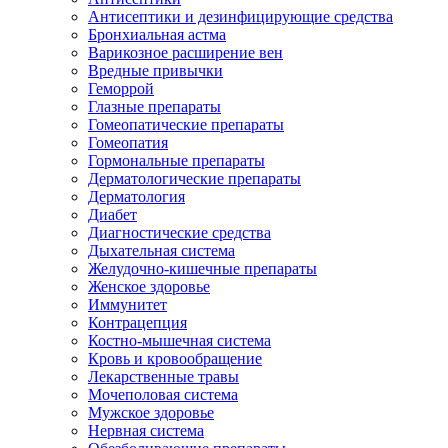
Антисептики и дезинфицирующие средства
Бронхиальная астма
Варикозное расширение вен
Вредные привычки
Геморрой
Глазные препараты
Гомеопатические препараты
Гомеопатия
Гормональные препараты
Дерматологические препараты
Дерматология
Диабет
Диагностические средства
Дыхательная система
Желудочно-кишечные препараты
Женское здоровье
Иммунитет
Контрацепция
Костно-мышечная система
Кровь и кровообращение
Лекарственные травы
Мочеполовая система
Мужское здоровье
Нервная система