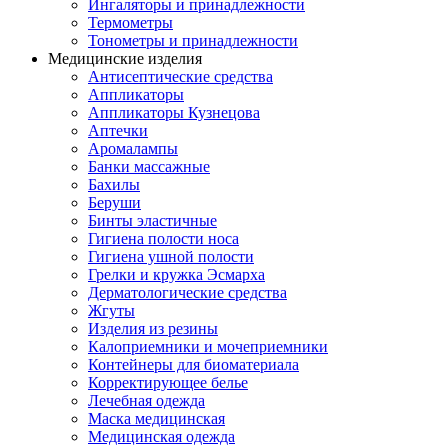
Ингаляторы и принадлежности
Термометры
Тонометры и принадлежности
Медицинские изделия
Антисептические средства
Аппликаторы
Аппликаторы Кузнецова
Аптечки
Аромалампы
Банки массажные
Бахилы
Беруши
Бинты эластичные
Гигиена полости носа
Гигиена ушной полости
Грелки и кружка Эсмарха
Дерматологические средства
Жгуты
Изделия из резины
Калоприемники и мочеприемники
Контейнеры для биоматериала
Корректирующее белье
Лечебная одежда
Маска медицинская
Медицинская одежда