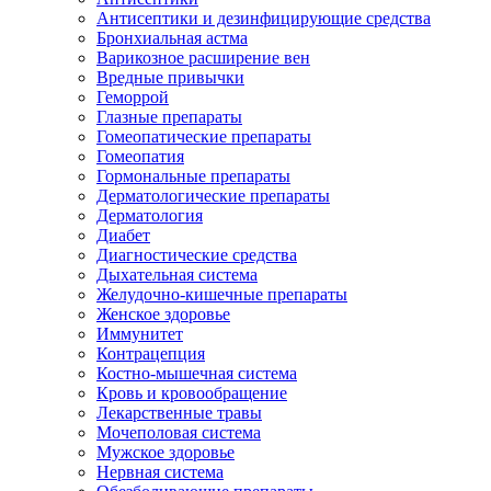
Антисептики и дезинфицирующие средства
Бронхиальная астма
Варикозное расширение вен
Вредные привычки
Геморрой
Глазные препараты
Гомеопатические препараты
Гомеопатия
Гормональные препараты
Дерматологические препараты
Дерматология
Диабет
Диагностические средства
Дыхательная система
Желудочно-кишечные препараты
Женское здоровье
Иммунитет
Контрацепция
Костно-мышечная система
Кровь и кровообращение
Лекарственные травы
Мочеполовая система
Мужское здоровье
Нервная система