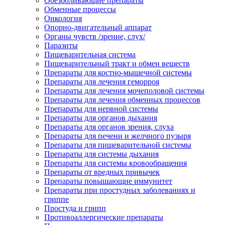
Обезболивающие препараты
Обменные процессы
Онкология
Опорно-двигательный аппарат
Органы чувств /зрение, слух/
Паразиты
Пищеварительная система
Пищеварительный тракт и обмен веществ
Препараты для костно-мышечной системы
Препараты для лечения геморроя
Препараты для лечения мочеполовой системы
Препараты для лечения обменных процессов
Препараты для нервной системы
Препараты для органов дыхания
Препараты для органов зрения, слуха
Препараты для печени и желчного пузыря
Препараты для пищеварительной системы
Препараты для системы дыхания
Препараты для системы кровообращения
Препараты от вредных привычек
Препараты повышающие иммунитет
Препараты при простудных заболеваниях и
гриппе
Простуда и грипп
Противоаллергические препараты