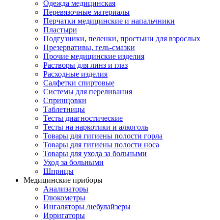
Одежда медицинская
Перевязочные материалы
Перчатки медицинские и напальчники
Пластыри
Подгузники, пеленки, простыни для взрослых
Презервативы, гель-смазки
Прочие медицинские изделия
Растворы для линз и глаз
Расходные изделия
Салфетки спиртовые
Системы для переливания
Спринцовки
Таблетницы
Тесты диагностические
Тесты на наркотики и алкоголь
Товары для гигиены полости горла
Товары для гигиены полости носа
Товары для ухода за больными
Уход за больными
Шприцы
Медицинские приборы
Анализаторы
Глюкометры
Ингаляторы /небулайзеры
Ирригаторы