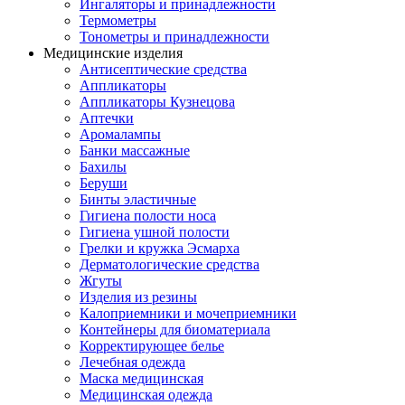
Ингаляторы и принадлежности
Термометры
Тонометры и принадлежности
Медицинские изделия
Антисептические средства
Аппликаторы
Аппликаторы Кузнецова
Аптечки
Аромалампы
Банки массажные
Бахилы
Беруши
Бинты эластичные
Гигиена полости носа
Гигиена ушной полости
Грелки и кружка Эсмарха
Дерматологические средства
Жгуты
Изделия из резины
Калоприемники и мочеприемники
Контейнеры для биоматериала
Корректирующее белье
Лечебная одежда
Маска медицинская
Медицинская одежда