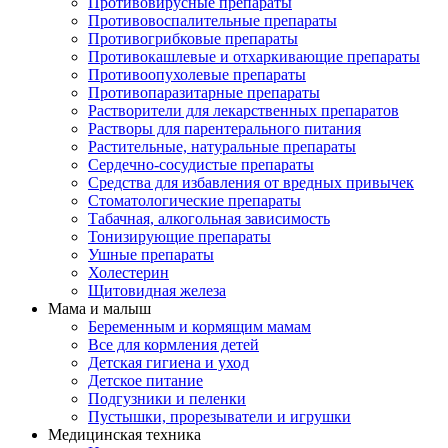
Противовирусные препараты
Противовоспалительные препараты
Противогрибковые препараты
Противокашлевые и отхаркивающие препараты
Противоопухолевые препараты
Противопаразитарные препараты
Растворители для лекарственных препаратов
Растворы для парентерального питания
Растительные, натуральные препараты
Сердечно-сосудистые препараты
Средства для избавления от вредных привычек
Стоматологические препараты
Табачная, алкогольная зависимость
Тонизирующие препараты
Ушные препараты
Холестерин
Щитовидная железа
Мама и малыш
Беременным и кормящим мамам
Все для кормления детей
Детская гигиена и уход
Детское питание
Подгузники и пеленки
Пустышки, прорезыватели и игрушки
Медицинская техника