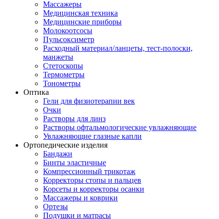
Массажеры
Медицинская техника
Медицинские приборы
Молокоотсосы
Пульсоксиметр
Расходный материал/ланцеты, тест-полоски,
манжеты
Стетоскопы
Термометры
Тонометры
Оптика
Гели для физиотерапии век
Очки
Растворы для линз
Растворы офтальмологические увлажняющие
Увлажняющие глазные капли
Ортопедические изделия
Бандажи
Бинты эластичные
Компрессионный трикотаж
Корректоры стопы и пальцев
Корсеты и корректоры осанки
Массажеры и коврики
Ортезы
Подушки и матрасы