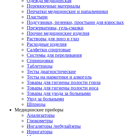
Одежда медицинская
Перевязочные материалы
Перчатки медицинские и напальчники
Пластыри
Подгузники, пеленки, простыни для взрослых
Презервативы, гель-смазки
Прочие медицинские изделия
Растворы для линз и глаз
Расходные изделия
Салфетки спиртовые
Системы для переливания
Спринцовки
Таблетницы
Тесты диагностические
Тесты на наркотики и алкоголь
Товары для гигиены полости горла
Товары для гигиены полости носа
Товары для ухода за больными
Уход за больными
Шприцы
Медицинские приборы
Анализаторы
Глюкометры
Ингаляторы /небулайзеры
Ирригаторы