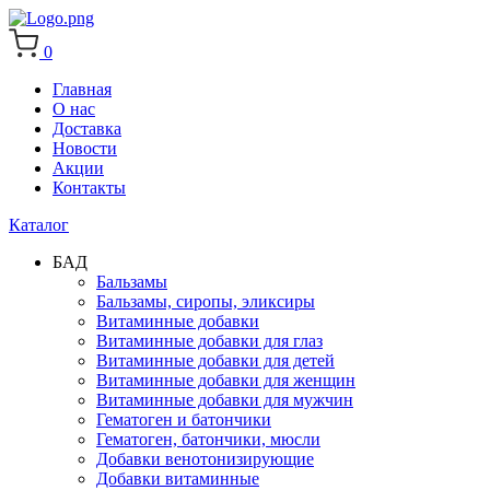
0
Главная
О нас
Доставка
Новости
Акции
Контакты
Каталог
БАД
Бальзамы
Бальзамы, сиропы, эликсиры
Витаминные добавки
Витаминные добавки для глаз
Витаминные добавки для детей
Витаминные добавки для женщин
Витаминные добавки для мужчин
Гематоген и батончики
Гематоген, батончики, мюсли
Добавки венотонизирующие
Добавки витаминные