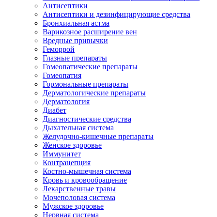
Антисептики
Антисептики и дезинфицирующие средства
Бронхиальная астма
Варикозное расширение вен
Вредные привычки
Геморрой
Глазные препараты
Гомеопатические препараты
Гомеопатия
Гормональные препараты
Дерматологические препараты
Дерматология
Диабет
Диагностические средства
Дыхательная система
Желудочно-кишечные препараты
Женское здоровье
Иммунитет
Контрацепция
Костно-мышечная система
Кровь и кровообращение
Лекарственные травы
Мочеполовая система
Мужское здоровье
Нервная система