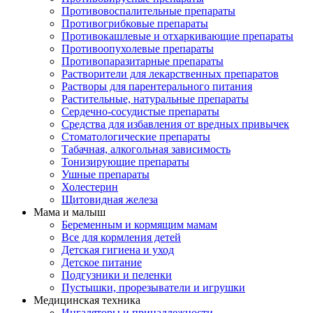
Противовоспалительные препараты
Противогрибковые препараты
Противокашлевые и отхаркивающие препараты
Противоопухолевые препараты
Противопаразитарные препараты
Растворители для лекарственных препаратов
Растворы для парентерального питания
Растительные, натуральные препараты
Сердечно-сосудистые препараты
Средства для избавления от вредных привычек
Стоматологические препараты
Табачная, алкогольная зависимость
Тонизирующие препараты
Ушные препараты
Холестерин
Щитовидная железа
Мама и малыш
Беременным и кормящим мамам
Все для кормления детей
Детская гигиена и уход
Детское питание
Подгузники и пеленки
Пустышки, прорезыватели и игрушки
Медицинская техника
Ингаляторы и принадлежности