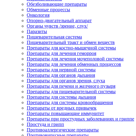
Обезболивающие препараты
Обменные процессы
Онкология
Опорно-двигательный аппарат
Органы чувств /зрение, слух/
Паразиты
Пищеварительная система
Пищеварительный тракт и обмен веществ
Препараты для костно-мышечной системы
Препараты для лечения геморроя
Препараты для лечения мочеполовой системы
Препараты для лечения обменных процессов
Препараты для нервной системы
Препараты для органов дыхания
Препараты для органов зрения, слуха
Препараты для печени и желчного пузыря
Препараты для пищеварительной системы
Препараты для системы дыхания
Препараты для системы кровообращения
Препараты от вредных привычек
Препараты повышающие иммунитет
Препараты при простудных заболеваниях и гриппе
Простуда и грипп
Противоаллергические препараты
Противовирусные препараты