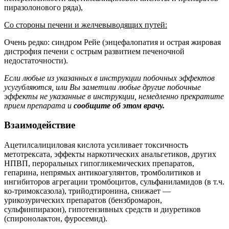
пиразолонового ряда),
Со стороны печени и желчевыводящих путей:
Очень редко: синдром Рейе (энцефалопатия и острая жировая
дистрофия печени с острым развитием печеночной
недостаточности).
Если любые из указанных в инструкции побочных эффектов
усугубляются, или Вы заметили любые другие побочные
эффекты не указанные в инструкции, немедленно прекратите
прием препарата и
сообщите об этом врачу.
Взаимодействие
Ацетилсалициловая кислота усиливает токсичность
метотрексата, эффекты наркотических анальгетиков, других
НПВП, пероральных гипогликемических препаратов,
гепарина, непрямых антикоагулянтов, тромболитиков и
ингибиторов агрегации тромбоцитов, сульфаниламидов (в т.ч.
ко-тримоксазола), трийодтиронина, снижает —
урикозурических препаратов (бензбромарон,
сульфинпиразон), гипотензивных средств и диуретиков
(спиронолактон, фуросемид).