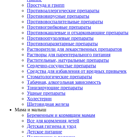
Простуда и грипп
Противоаллергические препараты
Противовирусные препараты
Противовоспалительные препараты
Противогрибковые препараты
Противокашлевые и отхаркивающие препараты
Противоопухолевые препараты
Противопаразитарные препараты
Растворители для лекарственных препаратов
Растворы для парентерального питания
Растительные, натуральные препараты
Сердечно-сосудистые препараты
Средства для избавления от вредных привычек
Стоматологические препараты
Табачная, алкогольная зависимость
Тонизирующие препараты
Ушные препараты
Холестерин
Щитовидная железа
Мама и малыш
Беременным и кормящим мамам
Все для кормления детей
Детская гигиена и уход
Детское питание