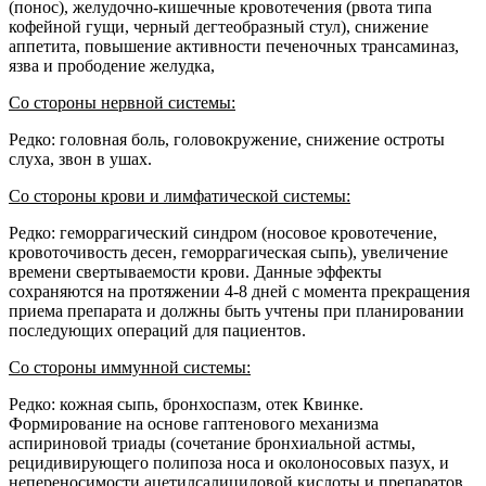
(понос), желудочно-кишечные кровотечения (рвота типа
кофейной гущи, черный дегтеобразный стул), снижение
аппетита, повышение активности печеночных трансаминаз,
язва и прободение желудка,
Со стороны нервной системы:
Редко: головная боль, головокружение, снижение остроты
слуха, звон в ушах.
Со стороны крови и лимфатической системы:
Редко: геморрагический синдром (носовое кровотечение,
кровоточивость десен, геморрагическая сыпь), увеличение
времени свертываемости крови. Данные эффекты
сохраняются на протяжении 4-8 дней с момента прекращения
приема препарата и должны быть учтены при планировании
последующих операций для пациентов.
Со стороны иммунной системы:
Редко: кожная сыпь, бронхоспазм, отек Квинке.
Формирование на основе гаптенового механизма
аспириновой триады (сочетание бронхиальной астмы,
рецидивирующего полипоза носа и околоносовых пазух, и
непереносимости ацетилсалициловой кислоты и препаратов