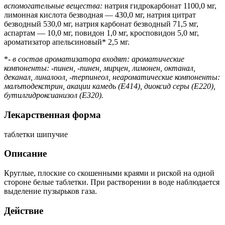
вспомогательные вещества:
натрия гидрокарбонат 1100,0 мг,
лимонная кислота безводная — 430,0 мг, натрия цитрат
безводный 530,0 мг, натрия карбонат безводный 71,5 мг,
аспартам — 10,0 мг, повидон 1,0 мг, кросповидон 5,0 мг,
ароматизатор апельсиновый* 2,5 мг.
*-
в состав ароматизатора входят: ароматические
компоненты: -пинен, -пинен, мирцен, лимонен, октанал,
деканал, линалоол, -терпинеол, неароматические компоненты:
малътодек
стрин, акации камедь (Е414), диоксид серы (Е220),
бутилгидроксианизол (Е320).
Лекарственная форма
таблетки шипучие
Описание
Круглые, плоские со скошенными краями и риской на одной
стороне белые таблетки. При растворении в воде наблюдается
выделение пузырьков газа.
Действие