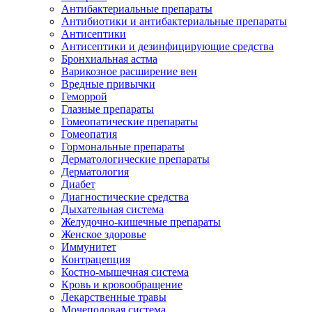
Антибактериальные препараты
Антибиотики и антибактериальные препараты
Антисептики
Антисептики и дезинфицирующие средства
Бронхиальная астма
Варикозное расширение вен
Вредные привычки
Геморрой
Глазные препараты
Гомеопатические препараты
Гомеопатия
Гормональные препараты
Дерматологические препараты
Дерматология
Диабет
Диагностические средства
Дыхательная система
Желудочно-кишечные препараты
Женское здоровье
Иммунитет
Контрацепция
Костно-мышечная система
Кровь и кровообращение
Лекарственные травы
Мочеполовая система