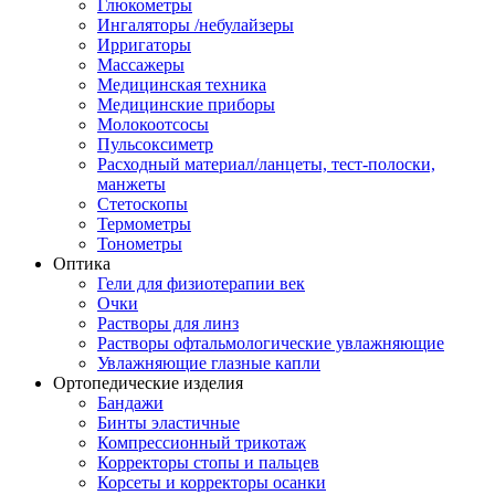
Глюкометры
Ингаляторы /небулайзеры
Ирригаторы
Массажеры
Медицинская техника
Медицинские приборы
Молокоотсосы
Пульсоксиметр
Расходный материал/ланцеты, тест-полоски,
манжеты
Стетоскопы
Термометры
Тонометры
Оптика
Гели для физиотерапии век
Очки
Растворы для линз
Растворы офтальмологические увлажняющие
Увлажняющие глазные капли
Ортопедические изделия
Бандажи
Бинты эластичные
Компрессионный трикотаж
Корректоры стопы и пальцев
Корсеты и корректоры осанки