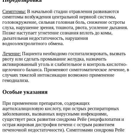
Симптомы:
В начальной стадии отравления развиваются
симптомы возбуждения центральной нервной системы,
головокружение, сильная головная боль, снижение остроты
слуха, нарушение зрения, тошнота, рвота, усиление дыхания.
Позже наступает угнетение сознания вплоть до комы,
дыхательная недостаточность, нарушения
водноэлектролитного обмена.
Лечение:
Пациента необходимо госпитализировать, вызвать
рвоту или сделать промывание желудка, назначить
активированный уголь и слабительное и контроль кислотно-
щелочного баланса. Применяют симптоматическое лечение, в
случаях тяжелой интоксикации возможно применение
гемодиализа.
Особые указания
При применении препаратов, содержащих
ацетилсалициловую кислоту, при острых респираторных
заболеваниях, вызванных вирусными инфекциями,
существует риск развития синдрома Рейе (энцефалопатия и
острая жировая дистрофия печени с острым развитием
печеночной недостаточности). Симптомами синдрома Рейе