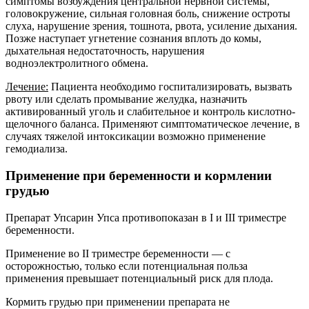
симптомы возбуждения центральной нервной системы,
головокружение, сильная головная боль, снижение остроты
слуха, нарушение зрения, тошнота, рвота, усиление дыхания.
Позже наступает угнетение сознания вплоть до комы,
дыхательная недостаточность, нарушения
водноэлектролитного обмена.
Лечение:
Пациента необходимо госпитализировать, вызвать
рвоту или сделать промывание желудка, назначить
активированный уголь и слабительное и контроль кислотно-
щелочного баланса. Применяют симптоматическое лечение, в
случаях тяжелой интоксикации возможно применение
гемодиализа.
Применение при беременности и кормлении
грудью
Препарат Упсарин Упса противопоказан в I и III триместре
беременности.
Применение во II триместре беременности — с
осторожностью, только если потенциальная польза
применения превышает потенциальный риск для плода.
Кормить грудью при применении препарата не