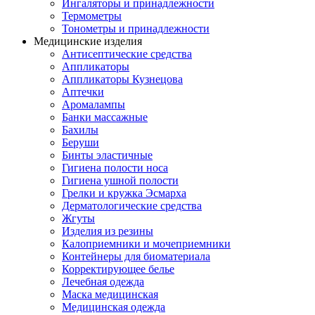
Ингаляторы и принадлежности
Термометры
Тонометры и принадлежности
Медицинские изделия
Антисептические средства
Аппликаторы
Аппликаторы Кузнецова
Аптечки
Аромалампы
Банки массажные
Бахилы
Беруши
Бинты эластичные
Гигиена полости носа
Гигиена ушной полости
Грелки и кружка Эсмарха
Дерматологические средства
Жгуты
Изделия из резины
Калоприемники и мочеприемники
Контейнеры для биоматериала
Корректирующее белье
Лечебная одежда
Маска медицинская
Медицинская одежда