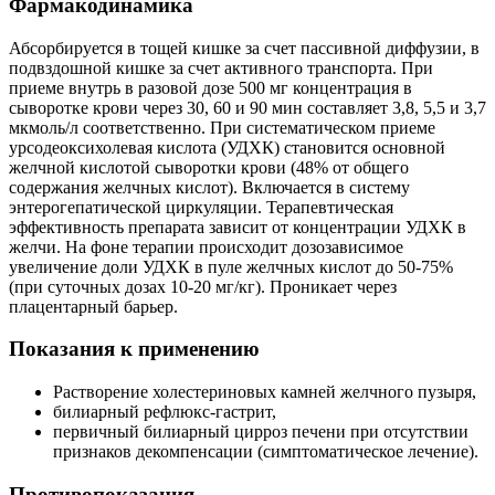
Фармакодинамика
Абсорбируется в тощей кишке за счет пассивной диффузии, в
подвздошной кишке за счет активного транспорта. При
приеме внутрь в разовой дозе 500 мг концентрация в
сыворотке крови через 30, 60 и 90 мин составляет 3,8, 5,5 и 3,7
мкмоль/л соответственно. При систематическом приеме
урсодеоксихолевая кислота (УДХК) становится основной
желчной кислотой сыворотки крови (48% от общего
содержания желчных кислот). Включается в систему
энтерогепатической циркуляции. Терапевтическая
эффективность препарата зависит от концентрации УДХК в
желчи. На фоне терапии происходит дозозависимое
увеличение доли УДХК в пуле желчных кислот до 50-75%
(при суточных дозах 10-20 мг/кг). Проникает через
плацентарный барьер.
Показания к применению
Растворение холестериновых камней желчного пузыря,
билиарный рефлюкс-гастрит,
первичный билиарный цирроз печени при отсутствии
признаков декомпенсации (симптоматическое лечение).
Противопоказания