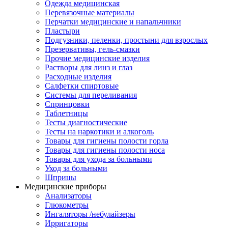
Одежда медицинская
Перевязочные материалы
Перчатки медицинские и напальчники
Пластыри
Подгузники, пеленки, простыни для взрослых
Презервативы, гель-смазки
Прочие медицинские изделия
Растворы для линз и глаз
Расходные изделия
Салфетки спиртовые
Системы для переливания
Спринцовки
Таблетницы
Тесты диагностические
Тесты на наркотики и алкоголь
Товары для гигиены полости горла
Товары для гигиены полости носа
Товары для ухода за больными
Уход за больными
Шприцы
Медицинские приборы
Анализаторы
Глюкометры
Ингаляторы /небулайзеры
Ирригаторы