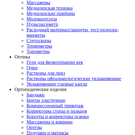
Массажеры
Медицинская техника
Медицинские приборы
Молокоотсосы
Пульсоксиметр
Расходный материал/ланцеты, тест-полоски,
манжеты
Стетоскопы
Термометры
Тонометры
Оптика
Гели для физиотерапии век
Очки
Растворы для линз
Растворы офтальмологические увлажняющие
Увлажняющие глазные капли
Ортопедические изделия
Бандажи
Бинты эластичные
Компрессионный трикотаж
Корректоры стопы и пальцев
Корсеты и корректоры осанки
Массажеры и коврики
Ортезы
Подушки и матрасы