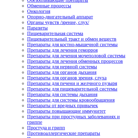
Обезболивающие препараты
Обменные процессы
Онкология
Опорно-двигательный аппарат
Органы чувств /зрение, слух/
Паразиты
Пищеварительная система
Пищеварительный тракт и обмен веществ
Препараты для костно-мышечной системы
Препараты для лечения геморроя
Препараты для лечения мочеполовой системы
Препараты для лечения обменных процессов
Препараты для нервной системы
Препараты для органов дыхания
Препараты для органов зрения, слуха
Препараты для печени и желчного пузыря
Препараты для пищеварительной системы
Препараты для системы дыхания
Препараты для системы кровообращения
Препараты от вредных привычек
Препараты повышающие иммунитет
Препараты при простудных заболеваниях и
гриппе
Простуда и грипп
Противоаллергические препараты