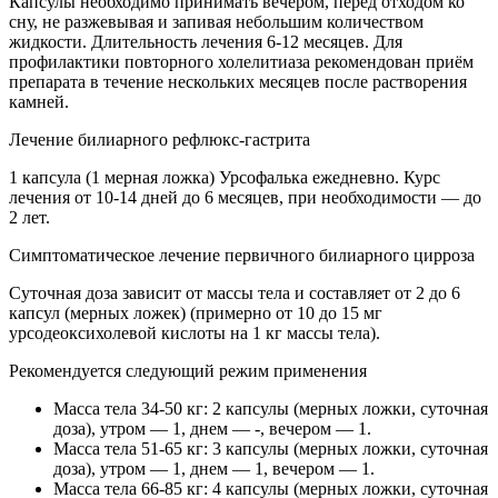
Капсулы необходимо принимать вечером, перед отходом ко
сну, не разжевывая и запивая небольшим количеством
жидкости. Длительность лечения 6-12 месяцев. Для
профилактики повторного холелитиаза рекомендован приём
препарата в течение нескольких месяцев после растворения
камней.
Лечение билиарного рефлюкс-гастрита
1 капсула (1 мерная ложка) Урсофалька ежедневно. Курс
лечения от 10-14 дней до 6 месяцев, при необходимости — до
2 лет.
Симптоматическое лечение первичного билиарного цирроза
Суточная доза зависит от массы тела и составляет от 2 до 6
капсул (мерных ложек) (примерно от 10 до 15 мг
урсодеоксихолевой кислоты на 1 кг массы тела).
Рекомендуется следующий режим применения
Масса тела 34-50 кг: 2 капсулы (мерных ложки, суточная
доза), утром — 1, днем — -, вечером — 1.
Масса тела 51-65 кг: 3 капсулы (мерных ложки, суточная
доза), утром — 1, днем — 1, вечером — 1.
Масса тела 66-85 кг: 4 капсулы (мерных ложки, суточная