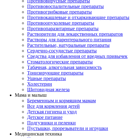
Противовирусные препараты
Противовоспалительные препараты
Противогрибковые препараты
Противокашлевые и отхаркивающие препараты
Противоопухолевые препараты
Противопаразитарные препараты
Растворители для лекарственных препаратов
Растворы для парентерального питания
Растительные, натуральные препараты
Сердечно-сосудистые препараты
Средства для избавления от вредных привычек
Стоматологические препараты
Табачная, алкогольная зависимость
Тонизирующие препараты
Ушные препараты
Холестерин
Щитовидная железа
Мама и малыш
Беременным и кормящим мамам
Все для кормления детей
Детская гигиена и уход
Детское питание
Подгузники и пеленки
Пустышки, прорезыватели и игрушки
Медицинская техника