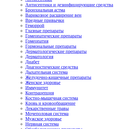
Антисептики и дезинфицирующие средства
Бронхиальная астма
Варикозное расширение вен
Вредные привычки
Геморрой
Глазные препараты
Гомеопатические препараты
Гомеопатия
Гормональные препараты
Дерматологические препараты
Дерматология
Диабет
Диагностические средства
Дыхательная система
Желудочно-кишечные препараты
Женское здоровье
Иммунитет
Контрацепция
Костно-мышечная система
Кровь и кровообращение
Лекарственные травы
Мочеполовая система
Мужское здоровье
Нервная система