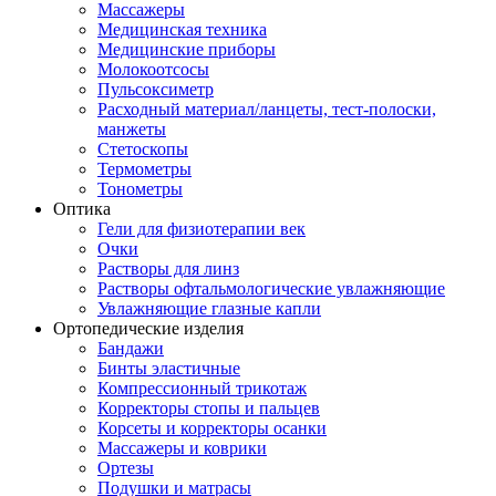
Массажеры
Медицинская техника
Медицинские приборы
Молокоотсосы
Пульсоксиметр
Расходный материал/ланцеты, тест-полоски,
манжеты
Стетоскопы
Термометры
Тонометры
Оптика
Гели для физиотерапии век
Очки
Растворы для линз
Растворы офтальмологические увлажняющие
Увлажняющие глазные капли
Ортопедические изделия
Бандажи
Бинты эластичные
Компрессионный трикотаж
Корректоры стопы и пальцев
Корсеты и корректоры осанки
Массажеры и коврики
Ортезы
Подушки и матрасы