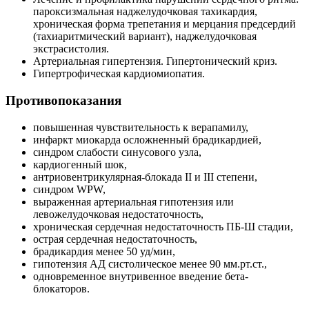
пароксизмальная наджелудочковая тахикардия,
хроническая форма трепетания и мерцания предсердий
(тахиаритмический вариант), наджелудочковая
экстрасистолия.
Артериальная гипертензия. Гипертонический криз.
Гипертрофическая кардиомиопатия.
Противопоказания
повышенная чувствительность к верапамилу,
инфаркт миокарда осложненный брадикардией,
синдром слабости синусового узла,
кардиогенный шок,
антриовентрикулярная-блокада II и III степени,
синдром WPW,
выраженная артериальная гипотензия или
левожелудочковая недостаточность,
хроническая сердечная недостаточность ПБ-Ш стадии,
острая сердечная недостаточность,
брадикардия менее 50 уд/мин,
гипотензия АД систолическое менее 90 мм.рт.ст.,
одновременное внутривенное введение бета-
блокаторов.