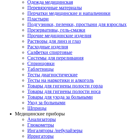
Одежда медицинская
Перевязочные материалы
Перчатки медицинские и напальчники
Пластыри
Подгузники, пеленки, простыни для взрослых
Презервативы, гель-смазки
Прочие медицинские изделия
Растворы для линз и глаз
Расходные изделия
Салфетки спиртовые
Системы для переливания
Спринцовки
Таблетницы
Тесты диагностические
Тесты на наркотики и алкоголь
Товары для гигиены полости горла
Товары для гигиены полости носа
Товары для ухода за больными
Уход за больными
Шприцы
Медицинские приборы
Анализаторы
Глюкометры
Ингаляторы /небулайзеры
Ирригаторы