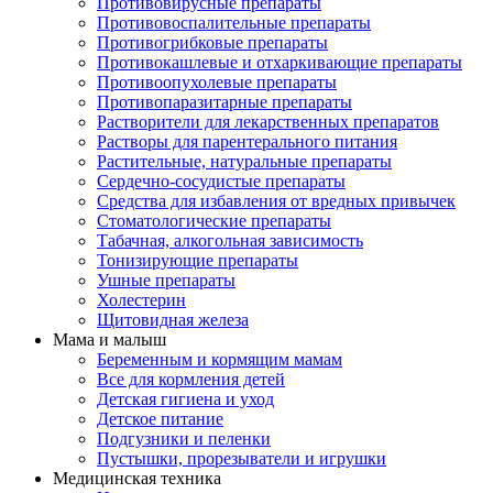
Противовирусные препараты
Противовоспалительные препараты
Противогрибковые препараты
Противокашлевые и отхаркивающие препараты
Противоопухолевые препараты
Противопаразитарные препараты
Растворители для лекарственных препаратов
Растворы для парентерального питания
Растительные, натуральные препараты
Сердечно-сосудистые препараты
Средства для избавления от вредных привычек
Стоматологические препараты
Табачная, алкогольная зависимость
Тонизирующие препараты
Ушные препараты
Холестерин
Щитовидная железа
Мама и малыш
Беременным и кормящим мамам
Все для кормления детей
Детская гигиена и уход
Детское питание
Подгузники и пеленки
Пустышки, прорезыватели и игрушки
Медицинская техника