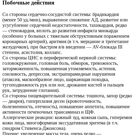
Побочные действия
Со стороны сердечно-сосудистой системы: брадикардия
(менее 50 уд./мин), выраженное снижение АД, развитие или
усугубление сердечной недостаточности, тахикардия, редко
— стенокардия, вплоть до развития инфаркта миокарда
(особенно у больных с тяжелым обструктивным поражением
коронарных артерий), аритмия (в т.ч. мерцание и трепетание
желудочков), при быстром в/в введении — AV-блокада III
степени, асистолия, коллапс.
Со стороны ЦНС и периферической нервной системы:
головокружение, головная боль, обморок, тревожность,
заторможенность, повышенная утомляемость, астения,
сонливость, депрессия, экстрапирамидные нарушения
(атаксия, маскообразное лицо, шаркающая походка,
тугоподвижность рук или ног, дрожание кистей и пальцев
рук, затруднение глотания).
Со стороны пищеварительной системы: тошнота, запор (редко
— диарея), гиперплазия десен (кровоточивость,
болезненность, отечность), повышение аппетита, повышение
активности печеночных трансаминаз и ЩФ.
Аллергические реакции: кожный зуд, кожная сыпь, гиперемия
кожи лица, многоформная экссудативная эритема (в т.ч.
синдром Стивенса-Джонсона).
Прочие: увеличение массы тела, очень редко —