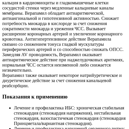
кальция в кардиомиоциты и гладкомышечные клетки
сосудистой стенки через медленные кальциевые каналы
мембраны. Верапамил обладает антиаритмической,
антиангинальной и гипотензивной активностью. Снижает
потребность миокарда в кислороде за счет снижения
сократимости миокарда и урежения ЧСС. Вызывает
расширение коронарных артерий и увеличение коронарного
кровотока. Антигипертензивное действие Верапамила
связано со снижением тонуса гладкой мускулатуры
периферических артерий и со способностью снижать ОПСС.
Замедляя AV проводимость, Верапамил оказывает
антиаритмическое действие при наджелудочковых аритмиях,
нормальная ЧСС остается неизменной либо снижается
незначительно.
Верапамил также оказывает некоторое натрийуретическое и
диуретическое действие за счет снижения канальцевой
реабсорбции.
Показания к применению
Лечение и профилактика ИБС: хроническая стабильная
стенокардия (стенокардия напряжения), нестабильная
стенокардия, вазоспастичекая стенокардия (стенокардия
Принцметала/вариантная стенокардия).
Лечение и профилактика нарушений сердечного ритма: