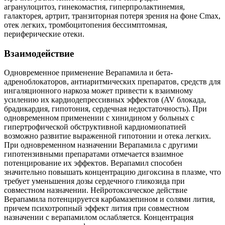
агранулоцитоз, гинекомастия, гиперпролактинемия,
галакторея, артрит, транзиторная потеря зрения на фоне Cmax,
отек легких, тромбоцитопения бессимптомная,
периферические отеки.
Взаимодействие
Одновременное применение Верапамила и бета-
адреноблокаторов, антиаритмических препаратов, средств для
ингаляционного наркоза может привести к взаимному
усилению их кардиодепрессивных эффектов (AV блокада,
брадикардия, гипотония, сердечная недостаточность). При
одновременном применении с хинидином у больных с
гипертрофической обструктивной кардиомиопатией
возможно развитие выраженной гипотонии и отека легких.
При одновременном назначении Верапамила с другими
гипотензивными препаратами отмечается взаимное
потенцирование их эффектов. Верапамил способен
значительно повышать концентрацию дигоксина в плазме, что
требует уменьшения дозы сердечного гликозида при
совместном назначении. Нейротоксическое действие
Верапамила потенцируется карбамазепином и солями лития,
причем психотропный эффект лития при совместном
назначении с верапамилом ослабляется. Концентрация