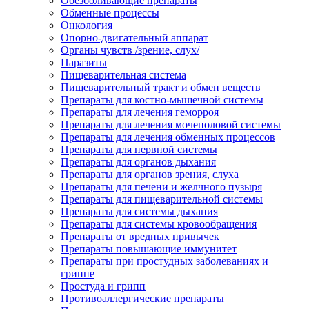
Обезболивающие препараты
Обменные процессы
Онкология
Опорно-двигательный аппарат
Органы чувств /зрение, слух/
Паразиты
Пищеварительная система
Пищеварительный тракт и обмен веществ
Препараты для костно-мышечной системы
Препараты для лечения геморроя
Препараты для лечения мочеполовой системы
Препараты для лечения обменных процессов
Препараты для нервной системы
Препараты для органов дыхания
Препараты для органов зрения, слуха
Препараты для печени и желчного пузыря
Препараты для пищеварительной системы
Препараты для системы дыхания
Препараты для системы кровообращения
Препараты от вредных привычек
Препараты повышающие иммунитет
Препараты при простудных заболеваниях и
гриппе
Простуда и грипп
Противоаллергические препараты