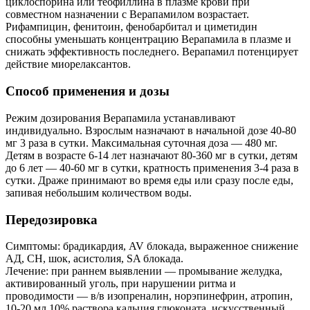
циклоспорина или теофиллина в плазме крови при
совместном назначении с Верапамилом возрастает.
Рифампицин, фенитоин, фенобарбитал и циметидин
способны уменьшать концентрацию Верапамила в плазме и
снижать эффективность последнего. Верапамил потенцирует
действие миорелаксантов.
Способ применения и дозы
Режим дозирования Верапамила устанавливают
индивидуально. Взрослым назначают в начальной дозе 40-80
мг 3 раза в сутки. Максимальная суточная доза — 480 мг.
Детям в возрасте 6-14 лет назначают 80-360 мг в сутки, детям
до 6 лет — 40-60 мг в сутки, кратность применения 3-4 раза в
сутки. Драже принимают во время еды или сразу после еды,
запивая небольшим количеством воды.
Передозировка
Симптомы: брадикардия, AV блокада, выраженное снижение
АД, СН, шок, асистолия, SA блокада.
Лечение: при раннем выявлении — промывание желудка,
активированный уголь, при нарушении ритма и
проводимости — в/в изопреналин, норэпинефрин, атропин,
10-20 мл 10% раствора кальция глюконата, искусственный