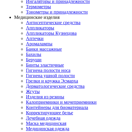
Ингаляторы и принадлежности
Термометры
Тонометры и принадлежности
Медицинские изделия
Антисептические средства
Аппликаторы
Аппликаторы Кузнецова
Аптечки
Аромалампы
Банки массажные
Бахилы
Беруши
Бинты эластичные
Гигиена полости носа
Гигиена ушной полости
Грелки и кружка Эсмарха
Дерматологические средства
Жгуты
Изделия из резины
Калоприемники и мочеприемники
Контейнеры для биоматериала
Корректирующее белье
Лечебная одежда
Маска медицинская
Медицинская одежда