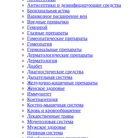
Антисептики и дезинфицирующие средства
Бронхиальная астма
Варикозное расширение вен
Вредные привычки
Геморрой
Глазные препараты
Гомеопатические препараты
Гомеопатия
Гормональные препараты
Дерматологические препараты
Дерматология
Диабет
Диагностические средства
Дыхательная система
Желудочно-кишечные препараты
Женское здоровье
Иммунитет
Контрацепция
Костно-мышечная система
Кровь и кровообращение
Лекарственные травы
Мочеполовая система
Мужское здоровье
Нервная система