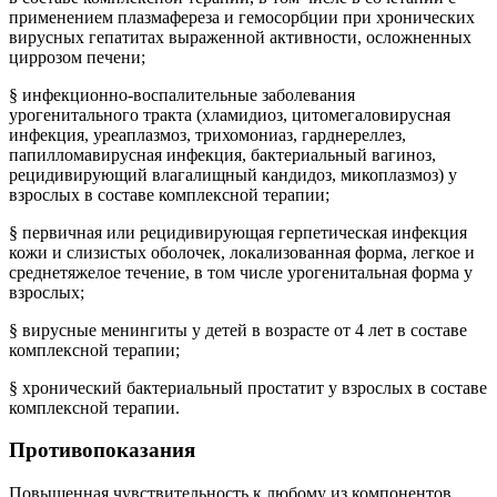
применением плазмафереза и гемосорбции при хронических
вирусных гепатитах выраженной активности, осложненных
циррозом печени;
§
инфекционно-воспалительные заболевания
урогенитального тракта (хламидиоз, цитомегаловирусная
инфекция, уреаплазмоз, трихомониаз, гарднереллез,
папилломавирусная инфекция, бактериальный вагиноз,
рецидивирующий влагалищный кандидоз, микоплазмоз) у
взрослых в составе комплексной терапии;
§
первичная или рецидивирующая герпетическая инфекция
кожи и слизистых оболочек, локализованная форма, легкое и
среднетяжелое течение, в том числе урогенитальная форма у
взрослых;
§
вирусные менингиты у детей в возрасте от 4 лет в составе
комплексной терапии;
§
хронический бактериальный простатит у взрослых в составе
комплексной терапии.
Противопоказания
Повышенная чувствительность к любому из компонентов