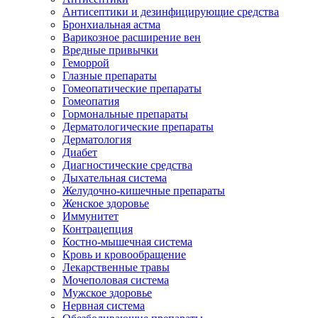
Антисептики и дезинфицирующие средства
Бронхиальная астма
Варикозное расширение вен
Вредные привычки
Геморрой
Глазные препараты
Гомеопатические препараты
Гомеопатия
Гормональные препараты
Дерматологические препараты
Дерматология
Диабет
Диагностические средства
Дыхательная система
Желудочно-кишечные препараты
Женское здоровье
Иммунитет
Контрацепция
Костно-мышечная система
Кровь и кровообращение
Лекарственные травы
Мочеполовая система
Мужское здоровье
Нервная система