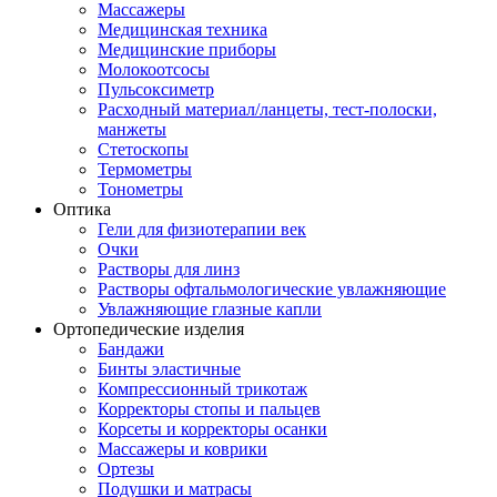
Массажеры
Медицинская техника
Медицинские приборы
Молокоотсосы
Пульсоксиметр
Расходный материал/ланцеты, тест-полоски,
манжеты
Стетоскопы
Термометры
Тонометры
Оптика
Гели для физиотерапии век
Очки
Растворы для линз
Растворы офтальмологические увлажняющие
Увлажняющие глазные капли
Ортопедические изделия
Бандажи
Бинты эластичные
Компрессионный трикотаж
Корректоры стопы и пальцев
Корсеты и корректоры осанки
Массажеры и коврики
Ортезы
Подушки и матрасы