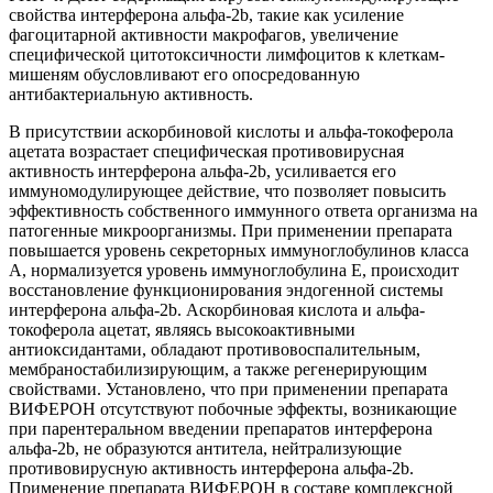
свойства интерферона альфа-2b, такие как усиление
фагоцитарной активности макрофагов, увеличение
специфической цитотоксичности лимфоцитов к клеткам-
мишеням обусловливают его опосредованную
антибактериальную активность.
В присутствии аскорбиновой кислоты и альфа-токоферола
ацетата возрастает специфическая противовирусная
активность интерферона альфа-2b, усиливается его
иммуномодулирующее действие, что позволяет повысить
эффективность собственного иммунного ответа организма на
патогенные микроорганизмы. При применении препарата
повышается уровень секреторных иммуноглобулинов класса
А, нормализуется уровень иммуноглобулина Е, происходит
восстановление функционирования эндогенной системы
интерферона альфа-2b. Аскорбиновая кислота и альфа-
токоферола ацетат, являясь высокоактивными
антиоксидантами, обладают противовоспалительным,
мембраностабилизирующим, а также регенерирующим
свойствами. Установлено, что при применении препарата
ВИФЕРОН отсутствуют побочные эффекты, возникающие
при парентеральном введении препаратов интерферона
альфа-2b, не образуются антитела, нейтрализующие
противовирусную активность интерферона альфа-2b.
Применение препарата ВИФЕРОН в составе комплексной