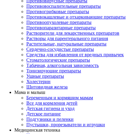
Противовирусные препараты
Противовоспалительные препараты
Противогрибковые препараты
Противокашлевые и отхаркивающие препараты
Противоопухолевые препараты
Противопаразитарные препараты
Растворители для лекарственных препаратов
Растворы для парентерального питания
Растительные, натуральные препараты
Сердечно-сосудистые препараты
Средства для избавления от вредных привычек
Стоматологические препараты
Табачная, алкогольная зависимость
Тонизирующие препараты
Ушные препараты
Холестерин
Щитовидная железа
Мама и малыш
Беременным и кормящим мамам
Все для кормления детей
Детская гигиена и уход
Детское питание
Подгузники и пеленки
Пустышки, прорезыватели и игрушки
Медицинская техника