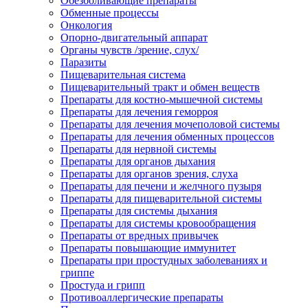
Обезболивающие препараты
Обменные процессы
Онкология
Опорно-двигательный аппарат
Органы чувств /зрение, слух/
Паразиты
Пищеварительная система
Пищеварительный тракт и обмен веществ
Препараты для костно-мышечной системы
Препараты для лечения геморроя
Препараты для лечения мочеполовой системы
Препараты для лечения обменных процессов
Препараты для нервной системы
Препараты для органов дыхания
Препараты для органов зрения, слуха
Препараты для печени и желчного пузыря
Препараты для пищеварительной системы
Препараты для системы дыхания
Препараты для системы кровообращения
Препараты от вредных привычек
Препараты повышающие иммунитет
Препараты при простудных заболеваниях и
гриппе
Простуда и грипп
Противоаллергические препараты