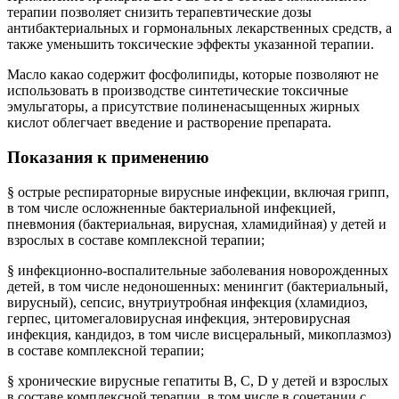
терапии позволяет снизить терапевтические дозы
антибактериальных и гормональных лекарственных средств, а
также уменьшить токсические эффекты указанной терапии.
Масло какао содержит фосфолипиды, которые позволяют не
использовать в производстве синтетические токсичные
эмульгаторы, а присутствие полиненасыщенных жирных
кислот облегчает введение и растворение препарата.
Показания к применению
§
острые респираторные вирусные инфекции, включая грипп,
в том числе осложненные бактериальной инфекцией,
пневмония (бактериальная, вирусная, хламидийная) у детей и
взрослых в составе комплексной терапии;
§
инфекционно-воспалительные заболевания новорожденных
детей, в том числе недоношенных: менингит (бактериальный,
вирусный), сепсис, внутриутробная инфекция (хламидиоз,
герпес, цитомегаловирусная инфекция, энтеровирусная
инфекция, кандидоз, в том числе висцеральный, микоплазмоз)
в составе комплексной терапии;
§
хронические вирусные гепатиты В, С,
D
у детей и взрослых
в составе комплексной терапии, в том числе в сочетании с