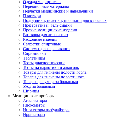
Одежда медицинская
Перевязочные материалы
Перчатки медицинские и напальчники
Пластыри
Подгузники, пеленки, простыни для взрослых
Презервативы, гель-смазки
Прочие медицинские изделия
Растворы для линз и глаз
Расходные изделия
Салфетки спиртовые
Системы для переливания
Спринцовки
Таблетницы
Тесты диагностические
Тесты на наркотики и алкоголь
Товары для гигиены полости горла
Товары для гигиены полости носа
Товары для ухода за больными
Уход за больными
Шприцы
Медицинские приборы
Анализаторы
Глюкометры
Ингаляторы /небулайзеры
Ирригаторы