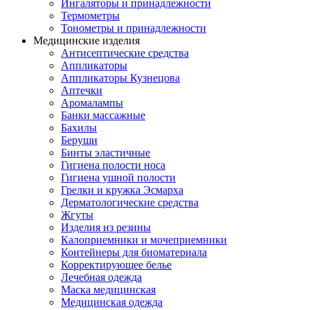
Ингаляторы и принадлежности
Термометры
Тонометры и принадлежности
Медицинские изделия
Антисептические средства
Аппликаторы
Аппликаторы Кузнецова
Аптечки
Аромалампы
Банки массажные
Бахилы
Беруши
Бинты эластичные
Гигиена полости носа
Гигиена ушной полости
Грелки и кружка Эсмарха
Дерматологические средства
Жгуты
Изделия из резины
Калоприемники и мочеприемники
Контейнеры для биоматериала
Корректирующее белье
Лечебная одежда
Маска медицинская
Медицинская одежда