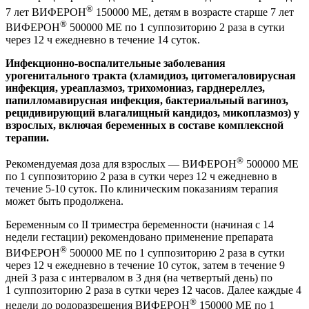
®
7 лет ВИФЕРОН
150000 МЕ, детям в возрасте старше 7 лет
®
ВИФЕРОН
500000 МЕ по 1 суппозиторию 2 раза в сутки
через 12 ч ежедневно в течение 14 суток.
Инфекционно-воспалительные заболевания
урогенитального тракта (хламидиоз, цитомегаловирусная
инфекция, уреаплазмоз, трихомониаз, гарднереллез,
папилломавирусная инфекция, бактериальный вагиноз,
рецидивирующий влагалищный кандидоз, микоплазмоз) у
взрослых, включая беременных в составе комплексной
терапии.
®
Рекомендуемая доза для взрослых — ВИФЕРОН
500000 МЕ
по 1 суппозиторию 2 раза в сутки через 12 ч ежедневно в
течение 5-10 суток. По клиническим показаниям терапия
может быть продолжена.
Беременным со
II
триместра беременности (начиная с 14
недели гестации) рекомендовано применение препарата
®
ВИФЕРОН
500000 МЕ по 1 суппозиторию 2 раза в сутки
через 12 ч ежедневно в течение 10 суток, затем в течение 9
дней 3 раза с интервалом в 3 дня (на четвертый день) по
1 суппозиторию 2 раза в сутки через 12 часов. Далее каждые 4
®
недели до родоразрешения ВИФЕРОН
150000 МЕ по 1