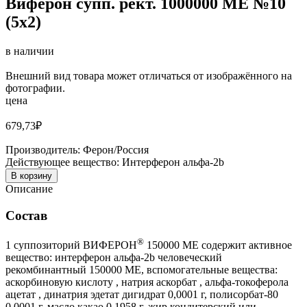
Виферон супп. рект. 1000000 МЕ №10
(5х2)
в наличии
Внешний вид товара может отличаться от изображённого на
фотографии.
цена
679,73
₽
Производитель:
Ферон/Россия
Действующее вещество:
Интерферон альфа-2b
В корзину
Описание
Состав
®
1 суппозиторий ВИФЕРОН
150000 МЕ содержит активное
вещество: интерферон альфа-2
b
человеческий
рекомбинантный 150000 МЕ, вспомогательные вещества:
аскорбиновую кислоту , натрия аскорбат , альфа-токоферола
ацетат , динатрия эдетат дигидрат 0,0001 г, полисорбат-80
0,0001 г, масло какао 0,1958 г, жир кондитерский или