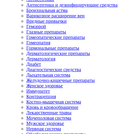
Антисептики и дезинфицирующие средства
Бронхиальная астма
Варикозное расширение вен
Вредные привычки
Геморрой
Глазные препараты
Гомеопатические препараты
Гомеопатия
Гормональные препараты
Дерматологические препараты
Дерматология
Диабет
Диагностические средства
Дыхательная система
Желудочно-кишечные препараты
Женское здоровье
Иммунитет
Контрацепция
Костно-мышечная система
Кровь и кровообращение
Лекарственные травы
Мочеполовая система
Мужское здоровье
Нервная система