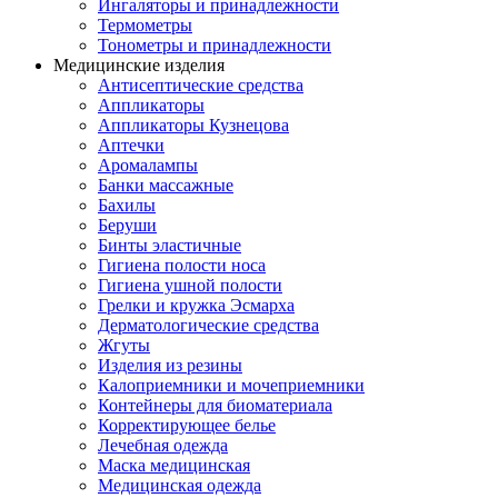
Ингаляторы и принадлежности
Термометры
Тонометры и принадлежности
Медицинские изделия
Антисептические средства
Аппликаторы
Аппликаторы Кузнецова
Аптечки
Аромалампы
Банки массажные
Бахилы
Беруши
Бинты эластичные
Гигиена полости носа
Гигиена ушной полости
Грелки и кружка Эсмарха
Дерматологические средства
Жгуты
Изделия из резины
Калоприемники и мочеприемники
Контейнеры для биоматериала
Корректирующее белье
Лечебная одежда
Маска медицинская
Медицинская одежда