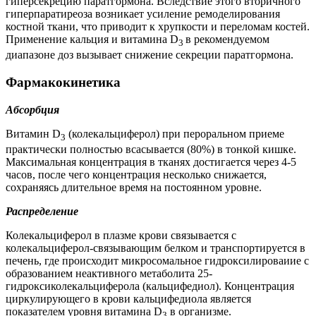
гиперсекрецию паратгормона. Вследствие этого вторичного
гиперпаратиреоза возникает усиление ремоделирования
костной ткани, что приводит к хрупкости и переломам костей.
Применение кальция и витамина D
в рекомендуемом
3
диапазоне доз вызывает снижение секреции паратгормона.
Фармакокинетика
Абсорбция
Витамин D
(колекальциферол) при пероральном приеме
3
практически полностью всасывается (80%) в тонкой кишке.
Максимальная концентрация в тканях достигается через 4-5
часов, после чего концентрация несколько снижается,
сохраняясь длительное время на постоянном уровне.
Распределение
Колекальциферол в плазме крови связывается с
колекальциферол-связывающим белком и транспортируется в
печень, где происходит микросомальное гидроксилироваиие с
образованием неактивного метаболита 25-
гидроксиколекальциферола (кальцифедиол). Концентрация
циркулирующего в крови кальцифедиола является
показателем уровня витамина D
в организме.
3