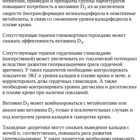
Фенитоин, примидон и препараты группы барбитуратов
повышают потребность в витамине D
из-за увеличения
3
скорости биотрансформации колекальциферола в неактивные
метаболиты, в связи со снижением уровня кальцифедиола в
плазме крови.
Сопутствующая терапия глюкокортикостероидами может
снижать эффективность витамина D
.
3
Сопутствующая терапия сердечными гликозидами
(наперстянкой) может увеличивать их токсический потенциал
вследствие развития гиперкальциемии (риск сердечной
аритмии). У таких пациентов необходимо контролировать
показатели ЭКГ и уровня кальция в плазме крови и моче, и
корректировать дозы сердечных гликозидов. А также
необходимо контролировать уровни дигоксина и дигитоксина
в плазме крови при наличии показаний.
Витамин D
может комбинироваться с метаболитами или
3
аналогами витамина D
только в исключительных случаях и
3
под контролем уровня кальция в сыворотке крови.
Тиазидные диуретики могут снижать выведение кальция с
мочой и, соответственно, повышать риск развития
гиперкальциемии. У таких пациентов необходимо проводить