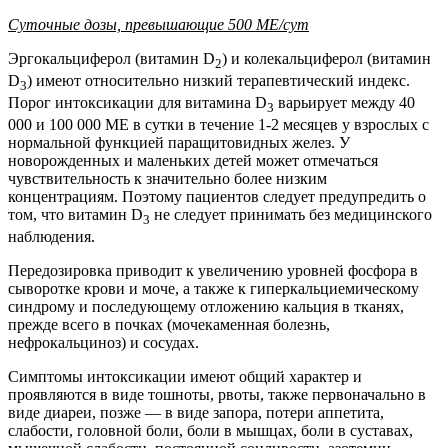
Суточные дозы, превышающие 500 МЕ/сут
Эргокальциферол (витамин D
) и колекальциферол (витамин
2
D
) имеют относительно низкий терапевтический индекс.
3
Порог интоксикации для витамина D
варьирует между 40
3
000 и 100 000 ME в сутки в течение 1-2 месяцев у взрослых с
нормальной функцией паращитовидных желез. У
новорожденных и маленьких детей может отмечаться
чувствительность к значительно более низким
концентрациям. Поэтому пациентов следует предупредить о
том, что витамин D
не следует принимать без медицинского
3
наблюдения.
Передозировка приводит к увеличению уровней фосфора в
сыворотке крови и моче, а также к гиперкальциемическому
синдрому и последующему отложению кальция в тканях,
прежде всего в почках (мочекаменная болезнь,
нефрокальциноз) и сосудах.
Симптомы интоксикации имеют общий характер и
проявляются в виде тошноты, рвоты, также первоначально в
виде диареи, позже — в виде запора, потери аппетита,
слабости, головной боли, боли в мышцах, боли в суставах,