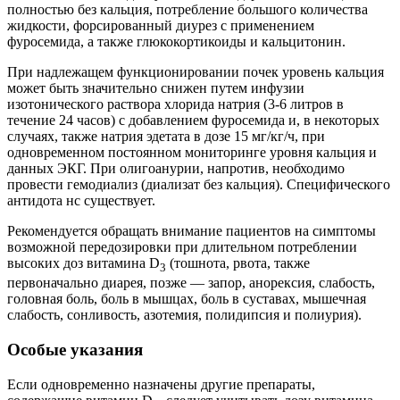
полностью без кальция, потребление большого количества
жидкости, форсированный диурез с применением
фуросемида, а также глюкокортикоиды и кальцитонин.
При надлежащем функционировании почек уровень кальция
может быть значительно снижен путем инфузии
изотонического раствора хлорида натрия (3-6 литров в
течение 24 часов) с добавлением фуросемида и, в некоторых
случаях, также натрия эдетата в дозе 15 мг/кг/ч, при
одновременном постоянном мониторинге уровня кальция и
данных ЭКГ. При олигоанурии, напротив, необходимо
провести гемодиализ (диализат без кальция). Специфического
антидота нс существует.
Рекомендуется обращать внимание пациентов на симптомы
возможной передозировки при длительном потреблении
высоких доз витамина D
(тошнота, рвота, также
3
первоначально диарея, позже — запор, анорексия, слабость,
головная боль, боль в мышцах, боль в суставах, мышечная
слабость, сонливость, азотемия, полидипсия и полиурия).
Особые указания
Если одновременно назначены другие препараты,