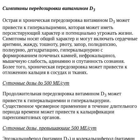
Симптомы передозировки витамином D
3
Острая и хроническая передозировка витамином D
может
3
привести к гиперкальциемии, которая может иметь
персистирующий характер и потенциально угрожать жизни.
Симптомы носят общий характер и могут включать сердечные
аритмии, жажду, тошноту, рвоту, запор, полидипсию,
полиурию, дегидратацию, гиперкальциурию с
формированием почечных камней, нефрокальциноз,
мышечную слабость, адинамию и спутанность сознания.
Более того, хроническая передозировка может привести к
отложению кальция в сосудах и тканях.
Суточные дозы до 500 МЕ/сут
Продолжительная передозировка витамином D
может
3
привести к гиперкальциемии и гиперкальциурии.
Существенное чрезмерное применение в течение длительного
периода времени может привести к кальцификации
паренхиматозных органов.
Суточные дозы, превышающие 500 МЕ/сут
Эргокальциферол (витамин D
) и колекальциферол (витамин