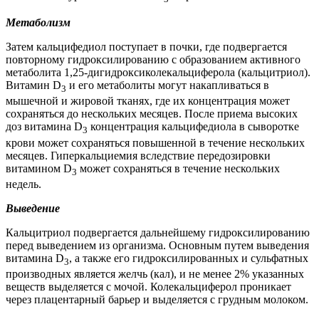
Метаболизм
Затем кальцифедиол поступает в почки, где подвергается
повторному гидроксилированию с образованием активного
метаболита 1,25-дигидроксиколекальциферола (кальцитриол).
Витамин D
и его метаболиты могут накапливаться в
3
мышечной и жировой тканях, где их концентрация может
сохраняться до нескольких месяцев. После приема высоких
доз витамина D
концентрация кальцифедиола в сыворотке
3
крови может сохраняться повышенной в течение нескольких
месяцев. Гиперкальциемия вследствие передозировки
витамином D
может сохраняться в течение нескольких
3
недель.
Выведение
Кальцитриол подвергается дальнейшему гидроксилированию
перед выведением из организма. Основным путем выведения
витамина D
, а также его гидроксилированных и сульфатных
3
производных является желчь (кал), и не менее 2% указанных
веществ выделяется с мочой. Колекальциферол проникает
через плацентарный барьер и выделяется с грудным молоком.