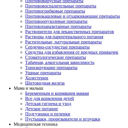
Противовирусные препараты
Противовоспалительные препараты
Противогрибковые препараты
Противокашлевые и отхаркивающие препараты
Противоопухолевые препараты
Противопаразитарные препараты
Растворители для лекарственных препаратов
Растворы для парентерального питания
Растительные, натуральные препараты
Сердечно-сосудистые препараты
Средства для избавления от вредных привычек
Стоматологические препараты
Табачная, алкогольная зависимость
Тонизирующие препараты
Ушные препараты
Холестерин
Щитовидная железа
Мама и малыш
Беременным и кормящим мамам
Все для кормления детей
Детская гигиена и уход
Детское питание
Подгузники и пеленки
Пустышки, прорезыватели и игрушки
Медицинская техника