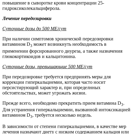
повышение в сыворотке крови концентрации 25-
гидроксиколекальциферола.
Лечение передозировки
Суточные дозы до 500 МЕ/сут
При наличии симптомов хронической передозировки
витамином D
может возникнуть необходимость в
3
применении форсированного диуреза, а также назначения
глюкокортикоидов и кальцитонина.
Суточные дозы, превышающие 500 МЕ/сут
При передозировке требуется предпринять меры для
коррекции гиперкальциемии, которая часто носит
персистирующий характер и, при определнных
обстоятельствах, может угрожать жизни.
Прежде всего, необходимо прекратить прием витамина D
.
3
Для устранения гиперкальциемии, вызванной интоксикацией
витамином D
, требуется несколько недель.
3
В зависимости от степени гиперкальциемии, в качестве мер
лечения назначают диету с низким содержанием кальция или