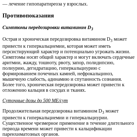
— лечение гипопаратиреоза у взрослых.
Противопоказания
Симптомы передозировки витамином D
3
Острая и хроническая передозировка витамином D
может
3
привести к гиперкальциемии, которая может иметь
персистирующий характер и потенциально угрожать жизни.
Симптомы носят общий характер и могут включать сердечные
аритмии, жажду, тошноту, рвоту, запор, полидипсию,
полиурию, дегидратацию, гиперкальциурию с
формированием почечных камней, нефрокальциноз,
мышечную слабость, адинамию и спутанность сознания.
Более того, хроническая передозировка может привести к
отложению кальция в сосудах и тканях.
Суточные дозы до 500 МЕ/сут
Продолжительная передозировка витамином D
может
3
привести к гиперкальциемии и гиперкальциурии.
Существенное чрезмерное применение в течение длительного
периода времени может привести к кальцификации
паренхиматозных органов.