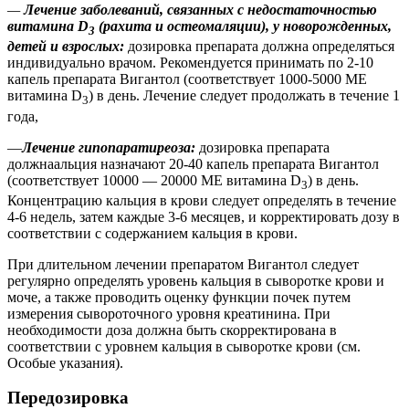
—
Лечение заболеваний, связанных с недостаточностью
витамина D
(рахита и остеомаляции), у новорожденных,
3
детей и взрослых:
дозировка препарата должна определяться
индивидуально врачом. Рекомендуется принимать по 2-10
капель препарата Вигантол (соответствует 1000-5000 ME
витамина D
) в день. Лечение следует продолжать в течение 1
3
года,
—
Лечение гипопаратиреоза:
дозировка препарата
должнаальция назначают 20-40 капель препарата Вигантол
(соответствует 10000 — 20000 ME витамина D
) в день.
3
Концентрацию кальция в крови следует определять в течение
4-6 недель, затем каждые 3-6 месяцев, и корректировать дозу в
соответствии с содержанием кальция в крови.
При длительном лечении препаратом Вигантол следует
регулярно определять уровень кальция в сыворотке крови и
моче, а также проводить оценку функции почек путем
измерения сывороточного уровня креатинина. При
необходимости доза должна быть скорректирована в
соответствии с уровнем кальция в сыворотке крови (см.
Особые указания).
Передозировка