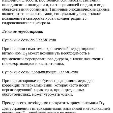
мышечной слабости, постоянной сонливости, азотемии,
полидипсии и полиурии и, на завершающей стадии, в виде
обезвоживания организма. Типичные биохимические данные
включают гиперкальциемию, гиперкальциурию. а также
повышение в сыворотке крови концентрации 25-
гидроксиколекальциферола.
Лечение передозировки
Суточные дозы до 500 МЕ/сут
При наличии симптомов хронической передозировки
витамином D
может возникнуть необходимость в
3
применении форсированного диуреза, а также назначения
глюкокортикоидов и кальцитонина.
Суточные дозы, превышающие 500 МЕ/сут
При передозировке требуется предпринять меры для
коррекции гиперкальциемии, которая часто носит
персистирующий характер и, при определнных
обстоятельствах, может угрожать жизни.
Прежде всего, необходимо прекратить прием витамина D
.
3
Для устранения гиперкальциемии, вызванной интоксикацией
витамином D
, требуется несколько недель.