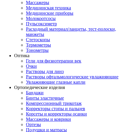
Массажеры
Медицинская техника
Медицинские приборы
Молокоотсосы
Пульсоксиметр
Расходный материал/ланцеты, тест-полоски,
манжеты
Стетоскопы
Термометры
Тонометры
Оптика
Гели для физиотерапии век
Очки
Растворы для линз
Растворы офтальмологические увлажняющие
Увлажняющие глазные капли
Ортопедические изделия
Бандажи
Бинты эластичные
Компрессионный трикотаж
Корректоры стопы и пальцев
Корсеты и корректоры осанки
Массажеры и коврики
Ортезы
Подушки и матрасы