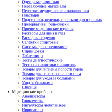
Одежда медицинская
Перевязочные материалы
Перчатки медицинские и напальчники
Пластыри
Подгузники, пеленки, простыни для взрослых
Презервативы, гель-смазки
Прочие медицинские изделия
Растворы для линз и глаз
Расходные изделия
Салфетки спиртовые
Системы для переливания
Спринцовки
Таблетницы
Тесты диагностические
Тесты на наркотики и алкоголь
Товары для гигиены полости горла
Товары для гигиены полости носа
Товары для ухода за больными
Уход за больными
Шприцы
Медицинские приборы
Анализаторы
Глюкометры
Ингаляторы /небулайзеры
Ирригаторы