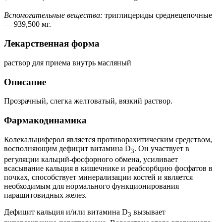
Вспомогательные вещества:
триглицериды среднецепочные
— 939,500 мг.
Лекарственная форма
раствор для приема внутрь масляный
Описание
Прозрачный, слегка желтоватый, вязкий раствор.
Фармакодинамика
Колекальциферол является противорахитическим средством,
восполняющим дефицит витамина D
. Он участвует в
3
регуляции кальций-фосфорного обмена, усиливает
всасывание кальция в кишечнике и реабсорбцию фосфатов в
почках, способствует минерализации костей и является
необходимым для нормального функционирования
паращитовидных желез.
Дефицит кальция и/или витамина D
вызывает
3