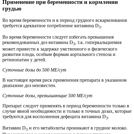
Применение при беременности и кормлении
грудью
Во время беременности и в период грудного вскармливания
требуется адекватное потребление витамина D
.
3
Во время беременности следует избегать превышения
рекомендованных доз витамина D
, т.к. гиперкальциемия
3
может привести к задержке умственного и физического
развития плода, особым формам аортального стеноза и
ретинопатии у детей.
Суточные дозы до 500 МЕ/сут
В настоящее время риск применения препарата в указанном
диапазоне доз неизвестен.
Суточные дозы, превышающие 500 МЕ/сут
Препарат следует применять в период беременности только в
случае явной необходимости и только в точных дозах, которые
требуются для восполнения дефицита витамина D
.
3
Витамин D
и его метаболиты проникают в грудное молоко.
3