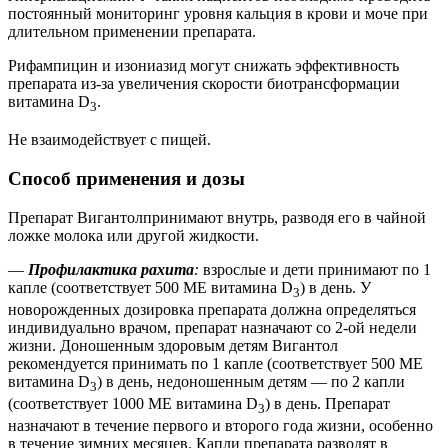
постоянный мониторинг уровня кальция в крови и моче при
длительном применении препарата.
Рифампицин и изониазид могут снижать эффективность
препарата из-за увеличения скорости биотрансформации
витамина D
.
3
Не взаимодействует с пищей.
Способ применения и дозы
Препарат Вигантолпринимают внутрь, разводя его в чайной
ложке молока или другой жидкости.
—
Профилактика рахита
:
взрослые и дети принимают по 1
капле (соответствует 500 ME витамина D
) в день. У
3
новорожденных дозировка препарата должна определяться
индивидуально врачом, препарат назначают со 2-ой недели
жизни. Доношенным здоровым детям Вигантол
рекомендуется принимать по 1 капле (соответствует 500 ME
витамина D
) в день, недоношенным детям — по 2 капли
3
(соответствует 1000 ME витамина D
) в день. Препарат
3
назначают в течение первого и второго года жизни, особенно
в течение зимних месяцев. Капли препарата разводят в