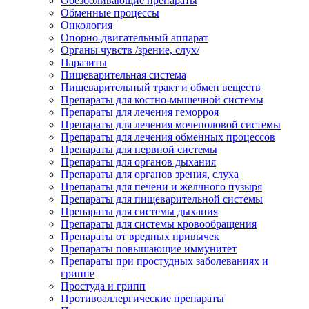
Обезболивающие препараты
Обменные процессы
Онкология
Опорно-двигательный аппарат
Органы чувств /зрение, слух/
Паразиты
Пищеварительная система
Пищеварительный тракт и обмен веществ
Препараты для костно-мышечной системы
Препараты для лечения геморроя
Препараты для лечения мочеполовой системы
Препараты для лечения обменных процессов
Препараты для нервной системы
Препараты для органов дыхания
Препараты для органов зрения, слуха
Препараты для печени и желчного пузыря
Препараты для пищеварительной системы
Препараты для системы дыхания
Препараты для системы кровообращения
Препараты от вредных привычек
Препараты повышающие иммунитет
Препараты при простудных заболеваниях и
гриппе
Простуда и грипп
Противоаллергические препараты