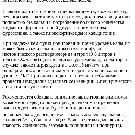
3
В зависимости от степени гиперкальциемии, в качестве мер
лечения назначают диету с низким содержанием кальция или
полностью без кальция, потребление большого количества
жидкости, форсированный диурез с применением
фуросемида, а также глюкокортикоиды и кальцитонин.
При надлежащем функционировании почек уровень кальция
может быть значительно снижен путем инфузии
изотонического раствора хлорида натрия (3-6 литров в
течение 24 часов) с добавлением фуросемида и, в некоторых
случаях, также натрия эдетата в дозе 15 мг/кг/ч, при
одновременном постоянном мониторинге уровня кальция и
данных ЭКГ. При олигоанурии, напротив, необходимо
провести гемодиализ (диализат без кальция). Специфического
антидота нс существует.
Рекомендуется обращать внимание пациентов на симптомы
возможной передозировки при длительном потреблении
высоких доз витамина D
(тошнота, рвота, также
3
первоначально диарея, позже — запор, анорексия, слабость,
головная боль, боль в мышцах, боль в суставах, мышечная
слабость, сонливость, азотемия, полидипсия и полиурия).