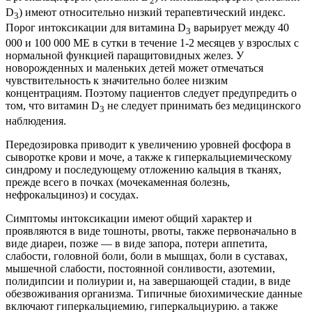
2
D
) имеют относительно низкий терапевтический индекс.
3
Порог интоксикации для витамина D
варьирует между 40
3
000 и 100 000 ME в сутки в течение 1-2 месяцев у взрослых с
нормальной функцией паращитовидных желез. У
новорожденных и маленьких детей может отмечаться
чувствительность к значительно более низким
концентрациям. Поэтому пациентов следует предупредить о
том, что витамин D
не следует принимать без медицинского
3
наблюдения.
Передозировка приводит к увеличению уровней фосфора в
сыворотке крови и моче, а также к гиперкальциемическому
синдрому и последующему отложению кальция в тканях,
прежде всего в почках (мочекаменная болезнь,
нефрокальциноз) и сосудах.
Симптомы интоксикации имеют общий характер и
проявляются в виде тошноты, рвоты, также первоначально в
виде диареи, позже — в виде запора, потери аппетита,
слабости, головной боли, боли в мышцах, боли в суставах,
мышечной слабости, постоянной сонливости, азотемии,
полидипсии и полиурии и, на завершающей стадии, в виде
обезвоживания организма. Типичные биохимические данные
включают гиперкальциемию, гиперкальциурию. а также