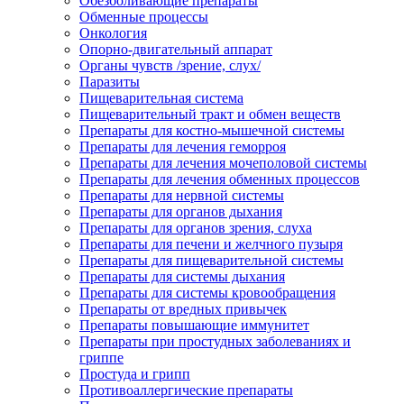
Обезболивающие препараты
Обменные процессы
Онкология
Опорно-двигательный аппарат
Органы чувств /зрение, слух/
Паразиты
Пищеварительная система
Пищеварительный тракт и обмен веществ
Препараты для костно-мышечной системы
Препараты для лечения геморроя
Препараты для лечения мочеполовой системы
Препараты для лечения обменных процессов
Препараты для нервной системы
Препараты для органов дыхания
Препараты для органов зрения, слуха
Препараты для печени и желчного пузыря
Препараты для пищеварительной системы
Препараты для системы дыхания
Препараты для системы кровообращения
Препараты от вредных привычек
Препараты повышающие иммунитет
Препараты при простудных заболеваниях и
гриппе
Простуда и грипп
Противоаллергические препараты