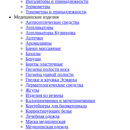
Ингаляторы и принадлежности
Термометры
Тонометры и принадлежности
Медицинские изделия
Антисептические средства
Аппликаторы
Аппликаторы Кузнецова
Аптечки
Аромалампы
Банки массажные
Бахилы
Беруши
Бинты эластичные
Гигиена полости носа
Гигиена ушной полости
Грелки и кружка Эсмарха
Дерматологические средства
Жгуты
Изделия из резины
Калоприемники и мочеприемники
Контейнеры для биоматериала
Корректирующее белье
Лечебная одежда
Маска медицинская
Медицинская одежда