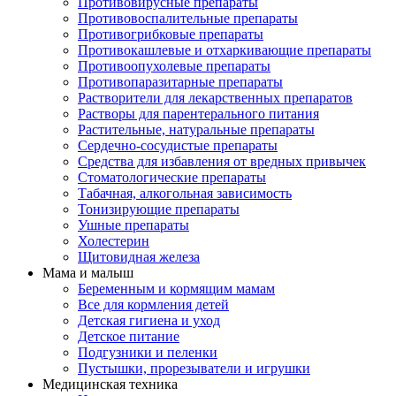
Противовирусные препараты
Противовоспалительные препараты
Противогрибковые препараты
Противокашлевые и отхаркивающие препараты
Противоопухолевые препараты
Противопаразитарные препараты
Растворители для лекарственных препаратов
Растворы для парентерального питания
Растительные, натуральные препараты
Сердечно-сосудистые препараты
Средства для избавления от вредных привычек
Стоматологические препараты
Табачная, алкогольная зависимость
Тонизирующие препараты
Ушные препараты
Холестерин
Щитовидная железа
Мама и малыш
Беременным и кормящим мамам
Все для кормления детей
Детская гигиена и уход
Детское питание
Подгузники и пеленки
Пустышки, прорезыватели и игрушки
Медицинская техника