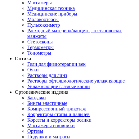
Массажеры
Медицинская техника
Медицинские приборы
Молокоотсосы
Пульсоксиметр
Расходный материал/ланцеты, тест-полоски,
манжеты
Стетоскопы
Термометры
Тонометры
Оптика
Гели для физиотерапии век
Очки
Растворы для линз
Растворы офтальмологические увлажняющие
Увлажняющие глазные капли
Ортопедические изделия
Бандажи
Бинты эластичные
Компрессионный трикотаж
Корректоры стопы и пальцев
Корсеты и корректоры осанки
Массажеры и коврики
Ортезы
Подушки и матрасы