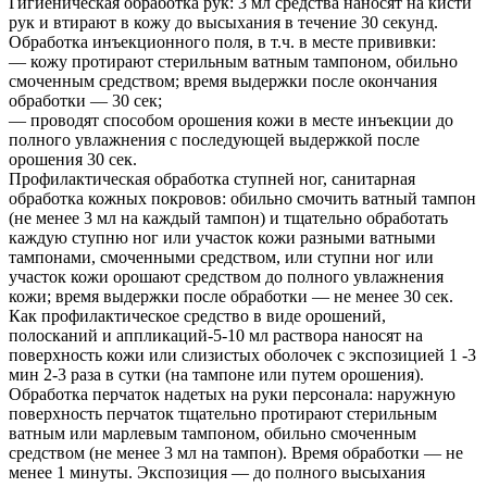
Гигиеническая обработка рук: 3 мл средства наносят на кисти
рук и втирают в кожу до высыхания в течение 30 секунд.
Обработка инъекционного поля, в т.ч. в месте прививки:
— кожу протирают стерильным ватным тампоном, обильно
смоченным средством; время выдержки после окончания
обработки — 30 сек;
— проводят способом орошения кожи в месте инъекции до
полного увлажнения с последующей выдержкой после
орошения 30 сек.
Профилактическая обработка ступней ног, санитарная
обработка кожных покровов: обильно смочить ватный тампон
(не менее 3 мл на каждый тампон) и тщательно обработать
каждую ступню ног или участок кожи разными ватными
тампонами, смоченными средством, или ступни ног или
участок кожи орошают средством до полного увлажнения
кожи; время выдержки после обработки — не менее 30 сек.
Как профилактическое средство в виде орошений,
полосканий и аппликаций-5-10 мл раствора наносят на
поверхность кожи или слизистых оболочек с экспозицией 1 -3
мин 2-3 раза в сутки (на тампоне или путем орошения).
Обработка перчаток надетых на руки персонала: наружную
поверхность перчаток тщательно протирают стерильным
ватным или марлевым тампоном, обильно смоченным
средством (не менее 3 мл на тампон). Время обработки — не
менее 1 минуты. Экспозиция — до полного высыхания