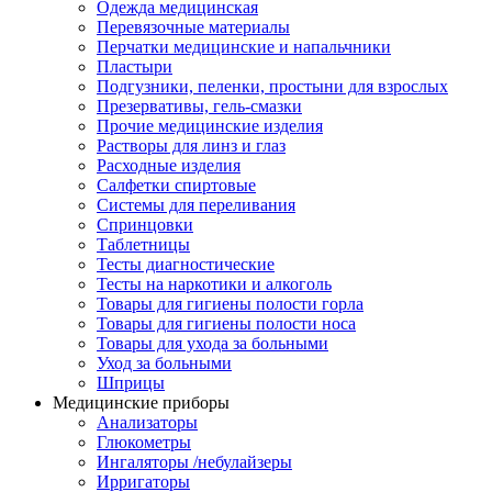
Одежда медицинская
Перевязочные материалы
Перчатки медицинские и напальчники
Пластыри
Подгузники, пеленки, простыни для взрослых
Презервативы, гель-смазки
Прочие медицинские изделия
Растворы для линз и глаз
Расходные изделия
Салфетки спиртовые
Системы для переливания
Спринцовки
Таблетницы
Тесты диагностические
Тесты на наркотики и алкоголь
Товары для гигиены полости горла
Товары для гигиены полости носа
Товары для ухода за больными
Уход за больными
Шприцы
Медицинские приборы
Анализаторы
Глюкометры
Ингаляторы /небулайзеры
Ирригаторы