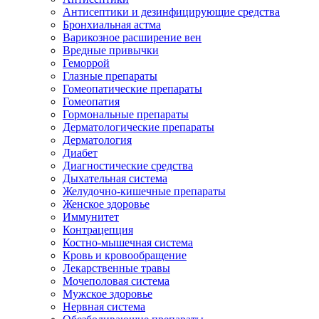
Антисептики и дезинфицирующие средства
Бронхиальная астма
Варикозное расширение вен
Вредные привычки
Геморрой
Глазные препараты
Гомеопатические препараты
Гомеопатия
Гормональные препараты
Дерматологические препараты
Дерматология
Диабет
Диагностические средства
Дыхательная система
Желудочно-кишечные препараты
Женское здоровье
Иммунитет
Контрацепция
Костно-мышечная система
Кровь и кровообращение
Лекарственные травы
Мочеполовая система
Мужское здоровье
Нервная система