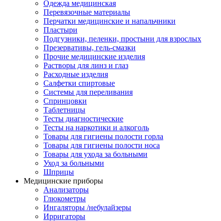
Одежда медицинская
Перевязочные материалы
Перчатки медицинские и напальчники
Пластыри
Подгузники, пеленки, простыни для взрослых
Презервативы, гель-смазки
Прочие медицинские изделия
Растворы для линз и глаз
Расходные изделия
Салфетки спиртовые
Системы для переливания
Спринцовки
Таблетницы
Тесты диагностические
Тесты на наркотики и алкоголь
Товары для гигиены полости горла
Товары для гигиены полости носа
Товары для ухода за больными
Уход за больными
Шприцы
Медицинские приборы
Анализаторы
Глюкометры
Ингаляторы /небулайзеры
Ирригаторы