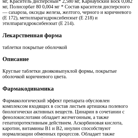
мг, Краситель дисперсный* 2,580 мг, Карнаубский воск 0,082
мг, Полисорбат 80 0,004 мг * Состав красителя дисперсного
— сахароза, оксиды железа, желтого, черного и коричневого
(Е 172), метилпарагидроксибензоат (Е 218) и
этилпарагидроксибензоат (Е 214).
Лекарственная форма
таблетки покрытые оболочкой
Описание
Круглые таблетки двояковыпуклой формы, покрытые
оболочкой коричневого цвета.
Фармакодинамика
Фармакологический эффект препарата обусловлен
комплексом входящих в состав листьев артишока полевого
биологически активных веществ. Цинарин в сочетании с
фенолокислотами обладает желчегонным, а также
гепатопротективным действием. Аскорбиновая кислота,
каротин, витамины B1 и В2, инулин способствуют
нормализации обменных процессов. Обладает также