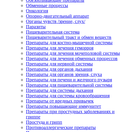
Обезболивающие препараты
Обменные процессы
Онкология
Опорно-двигательный аппарат
Органы чувств /зрение, слух/
Паразиты
Пищеварительная система
Пищеварительный тракт и обмен веществ
Препараты для костно-мышечной системы
Препараты для лечения геморроя
Препараты для лечения мочеполовой системы
Препараты для лечения обменных процессов
Препараты для нервной системы
Препараты для органов дыхания
Препараты для органов зрения, слуха
Препараты для печени и желчного пузыря
Препараты для пищеварительной системы
Препараты для системы дыхания
Препараты для системы кровообращения
Препараты от вредных привычек
Препараты повышающие иммунитет
Препараты при простудных заболеваниях и
гриппе
Простуда и грипп
Противоаллергические препараты