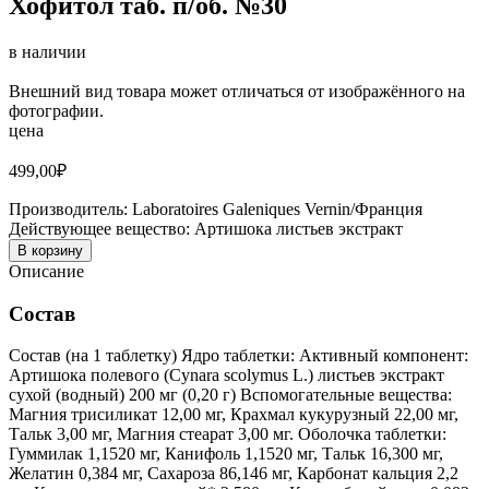
Хофитол таб. п/об. №30
в наличии
Внешний вид товара может отличаться от изображённого на
фотографии.
цена
499,00
₽
Производитель:
Laboratoires Galeniques Vernin/Франция
Действующее вещество:
Артишока листьев экстракт
В корзину
Описание
Состав
Состав (на 1 таблетку) Ядро таблетки: Активный компонент:
Артишока полевого (Cynara scolymus L.) листьев экстракт
сухой (водный) 200 мг (0,20 г) Вспомогательные вещества:
Магния трисиликат 12,00 мг, Крахмал кукурузный 22,00 мг,
Тальк 3,00 мг, Магния стеарат 3,00 мг. Оболочка таблетки:
Гуммилак 1,1520 мг, Канифоль 1,1520 мг, Тальк 16,300 мг,
Желатин 0,384 мг, Сахароза 86,146 мг, Карбонат кальция 2,2