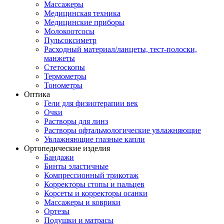
Массажеры
Медицинская техника
Медицинские приборы
Молокоотсосы
Пульсоксиметр
Расходный материал/ланцеты, тест-полоски,
манжеты
Стетоскопы
Термометры
Тонометры
Оптика
Гели для физиотерапии век
Очки
Растворы для линз
Растворы офтальмологические увлажняющие
Увлажняющие глазные капли
Ортопедические изделия
Бандажи
Бинты эластичные
Компрессионный трикотаж
Корректоры стопы и пальцев
Корсеты и корректоры осанки
Массажеры и коврики
Ортезы
Подушки и матрасы