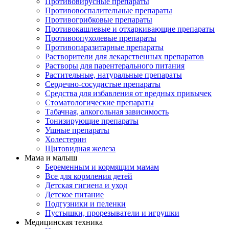
Противовирусные препараты
Противовоспалительные препараты
Противогрибковые препараты
Противокашлевые и отхаркивающие препараты
Противоопухолевые препараты
Противопаразитарные препараты
Растворители для лекарственных препаратов
Растворы для парентерального питания
Растительные, натуральные препараты
Сердечно-сосудистые препараты
Средства для избавления от вредных привычек
Стоматологические препараты
Табачная, алкогольная зависимость
Тонизирующие препараты
Ушные препараты
Холестерин
Щитовидная железа
Мама и малыш
Беременным и кормящим мамам
Все для кормления детей
Детская гигиена и уход
Детское питание
Подгузники и пеленки
Пустышки, прорезыватели и игрушки
Медицинская техника