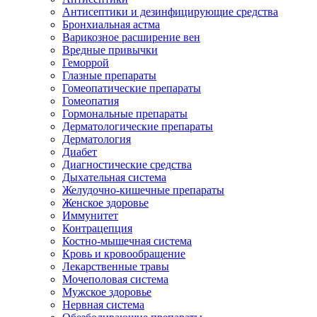
Антисептики и дезинфицирующие средства
Бронхиальная астма
Варикозное расширение вен
Вредные привычки
Геморрой
Глазные препараты
Гомеопатические препараты
Гомеопатия
Гормональные препараты
Дерматологические препараты
Дерматология
Диабет
Диагностические средства
Дыхательная система
Желудочно-кишечные препараты
Женское здоровье
Иммунитет
Контрацепция
Костно-мышечная система
Кровь и кровообращение
Лекарственные травы
Мочеполовая система
Мужское здоровье
Нервная система