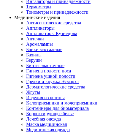
Ингаляторы и принадлежности
Термометры
Тонометры и принадлежности
Медицинские изделия
Антисептические средства
Аппликаторы
Аппликаторы Кузнецова
Аптечки
Аромалампы
Банки массажные
Бахилы
Беруши
Бинты эластичные
Гигиена полости носа
Гигиена ушной полости
Грелки и кружка Эсмарха
Дерматологические средства
Жгуты
Изделия из резины
Калоприемники и мочеприемники
Контейнеры для биоматериала
Корректирующее белье
Лечебная одежда
Маска медицинская
Медицинская одежда