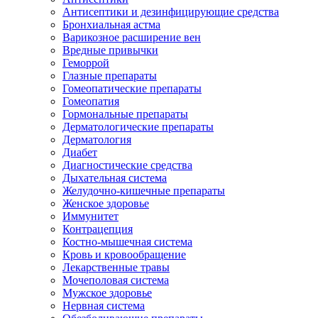
Антисептики и дезинфицирующие средства
Бронхиальная астма
Варикозное расширение вен
Вредные привычки
Геморрой
Глазные препараты
Гомеопатические препараты
Гомеопатия
Гормональные препараты
Дерматологические препараты
Дерматология
Диабет
Диагностические средства
Дыхательная система
Желудочно-кишечные препараты
Женское здоровье
Иммунитет
Контрацепция
Костно-мышечная система
Кровь и кровообращение
Лекарственные травы
Мочеполовая система
Мужское здоровье
Нервная система