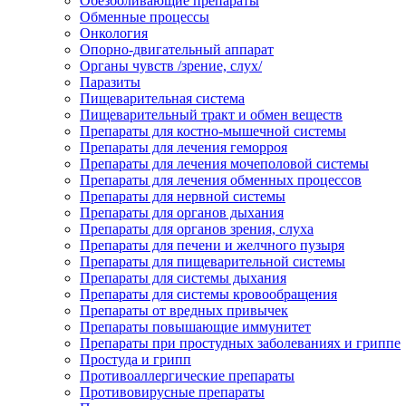
Обезболивающие препараты
Обменные процессы
Онкология
Опорно-двигательный аппарат
Органы чувств /зрение, слух/
Паразиты
Пищеварительная система
Пищеварительный тракт и обмен веществ
Препараты для костно-мышечной системы
Препараты для лечения геморроя
Препараты для лечения мочеполовой системы
Препараты для лечения обменных процессов
Препараты для нервной системы
Препараты для органов дыхания
Препараты для органов зрения, слуха
Препараты для печени и желчного пузыря
Препараты для пищеварительной системы
Препараты для системы дыхания
Препараты для системы кровообращения
Препараты от вредных привычек
Препараты повышающие иммунитет
Препараты при простудных заболеваниях и гриппе
Простуда и грипп
Противоаллергические препараты
Противовирусные препараты