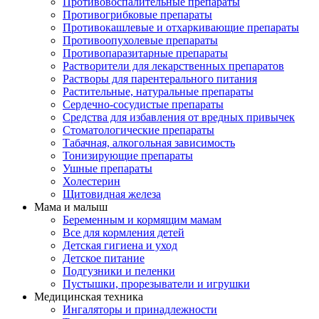
Противовоспалительные препараты
Противогрибковые препараты
Противокашлевые и отхаркивающие препараты
Противоопухолевые препараты
Противопаразитарные препараты
Растворители для лекарственных препаратов
Растворы для парентерального питания
Растительные, натуральные препараты
Сердечно-сосудистые препараты
Средства для избавления от вредных привычек
Стоматологические препараты
Табачная, алкогольная зависимость
Тонизирующие препараты
Ушные препараты
Холестерин
Щитовидная железа
Мама и малыш
Беременным и кормящим мамам
Все для кормления детей
Детская гигиена и уход
Детское питание
Подгузники и пеленки
Пустышки, прорезыватели и игрушки
Медицинская техника
Ингаляторы и принадлежности