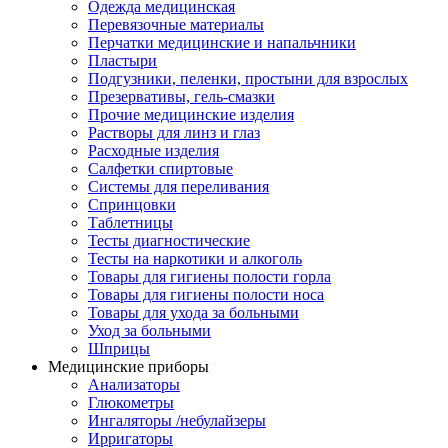
Одежда медицинская
Перевязочные материалы
Перчатки медицинские и напальчники
Пластыри
Подгузники, пеленки, простыни для взрослых
Презервативы, гель-смазки
Прочие медицинские изделия
Растворы для линз и глаз
Расходные изделия
Салфетки спиртовые
Системы для переливания
Спринцовки
Таблетницы
Тесты диагностические
Тесты на наркотики и алкоголь
Товары для гигиены полости горла
Товары для гигиены полости носа
Товары для ухода за больными
Уход за больными
Шприцы
Медицинские приборы
Анализаторы
Глюкометры
Ингаляторы /небулайзеры
Ирригаторы