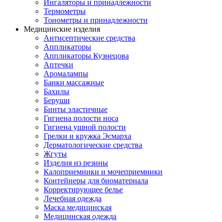
Ингаляторы и принадлежности
Термометры
Тонометры и принадлежности
Медицинские изделия
Антисептические средства
Аппликаторы
Аппликаторы Кузнецова
Аптечки
Аромалампы
Банки массажные
Бахилы
Беруши
Бинты эластичные
Гигиена полости носа
Гигиена ушной полости
Грелки и кружка Эсмарха
Дерматологические средства
Жгуты
Изделия из резины
Калоприемники и мочеприемники
Контейнеры для биоматериала
Корректирующее белье
Лечебная одежда
Маска медицинская
Медицинская одежда