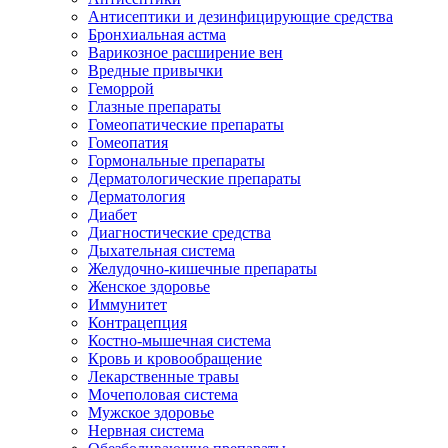
Антисептики и дезинфицирующие средства
Бронхиальная астма
Варикозное расширение вен
Вредные привычки
Геморрой
Глазные препараты
Гомеопатические препараты
Гомеопатия
Гормональные препараты
Дерматологические препараты
Дерматология
Диабет
Диагностические средства
Дыхательная система
Желудочно-кишечные препараты
Женское здоровье
Иммунитет
Контрацепция
Костно-мышечная система
Кровь и кровообращение
Лекарственные травы
Мочеполовая система
Мужское здоровье
Нервная система