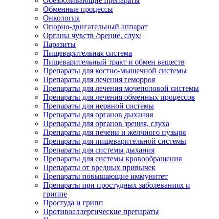
Обезболивающие препараты
Обменные процессы
Онкология
Опорно-двигательный аппарат
Органы чувств /зрение, слух/
Паразиты
Пищеварительная система
Пищеварительный тракт и обмен веществ
Препараты для костно-мышечной системы
Препараты для лечения геморроя
Препараты для лечения мочеполовой системы
Препараты для лечения обменных процессов
Препараты для нервной системы
Препараты для органов дыхания
Препараты для органов зрения, слуха
Препараты для печени и желчного пузыря
Препараты для пищеварительной системы
Препараты для системы дыхания
Препараты для системы кровообращения
Препараты от вредных привычек
Препараты повышающие иммунитет
Препараты при простудных заболеваниях и
гриппе
Простуда и грипп
Противоаллергические препараты