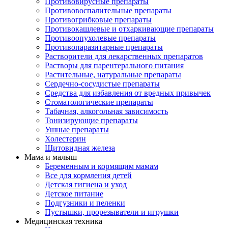
Противовирусные препараты
Противовоспалительные препараты
Противогрибковые препараты
Противокашлевые и отхаркивающие препараты
Противоопухолевые препараты
Противопаразитарные препараты
Растворители для лекарственных препаратов
Растворы для парентерального питания
Растительные, натуральные препараты
Сердечно-сосудистые препараты
Средства для избавления от вредных привычек
Стоматологические препараты
Табачная, алкогольная зависимость
Тонизирующие препараты
Ушные препараты
Холестерин
Щитовидная железа
Мама и малыш
Беременным и кормящим мамам
Все для кормления детей
Детская гигиена и уход
Детское питание
Подгузники и пеленки
Пустышки, прорезыватели и игрушки
Медицинская техника