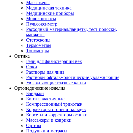
Массажеры
Медицинская техника
Медицинские приборы
Молокоотсосы
Пульсоксиметр
Расходный материал/ланцеты, тест-полоски,
манжеты
Стетоскопы
Термометры
Тонометры
Оптика
Гели для физиотерапии век
Очки
Растворы для линз
Растворы офтальмологические увлажняющие
Увлажняющие глазные капли
Ортопедические изделия
Бандажи
Бинты эластичные
Компрессионный трикотаж
Корректоры стопы и пальцев
Корсеты и корректоры осанки
Массажеры и коврики
Ортезы
Подушки и матрасы