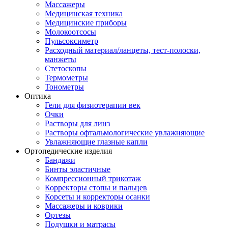
Массажеры
Медицинская техника
Медицинские приборы
Молокоотсосы
Пульсоксиметр
Расходный материал/ланцеты, тест-полоски,
манжеты
Стетоскопы
Термометры
Тонометры
Оптика
Гели для физиотерапии век
Очки
Растворы для линз
Растворы офтальмологические увлажняющие
Увлажняющие глазные капли
Ортопедические изделия
Бандажи
Бинты эластичные
Компрессионный трикотаж
Корректоры стопы и пальцев
Корсеты и корректоры осанки
Массажеры и коврики
Ортезы
Подушки и матрасы