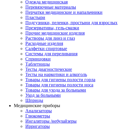
Одежда медицинская
Перевязочные материалы
Перчатки медицинские и напальчники
Пластыри
Подгузники, пеленки, простыни для взрослых
Презервативы, гель-смазки
Прочие медицинские изделия
Растворы для линз и глаз
Расходные изделия
Салфетки спиртовые
Системы для переливания
Спринцовки
Таблетницы
Тесты диагностические
Тесты на наркотики и алкоголь
Товары для гигиены полости горла
Товары для гигиены полости носа
Товары для ухода за больными
Уход за больными
Шприцы
Медицинские приборы
Анализаторы
Глюкометры
Ингаляторы /небулайзеры
Ирригаторы