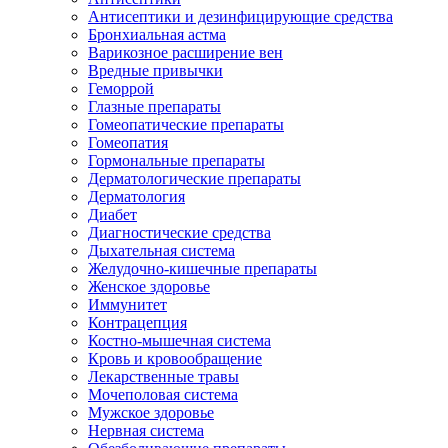
Антисептики и дезинфицирующие средства
Бронхиальная астма
Варикозное расширение вен
Вредные привычки
Геморрой
Глазные препараты
Гомеопатические препараты
Гомеопатия
Гормональные препараты
Дерматологические препараты
Дерматология
Диабет
Диагностические средства
Дыхательная система
Желудочно-кишечные препараты
Женское здоровье
Иммунитет
Контрацепция
Костно-мышечная система
Кровь и кровообращение
Лекарственные травы
Мочеполовая система
Мужское здоровье
Нервная система