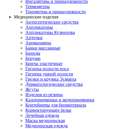
Ингаляторы и принадлежности
Термометры
Тонометры и принадлежности
Медицинские изделия
Антисептические средства
Аппликаторы
Аппликаторы Кузнецова
Аптечки
Аромалампы
Банки массажные
Бахилы
Беруши
Бинты эластичные
Гигиена полости носа
Гигиена ушной полости
Грелки и кружка Эсмарха
Дерматологические средства
Жгуты
Изделия из резины
Калоприемники и мочеприемники
Контейнеры для биоматериала
Корректирующее белье
Лечебная одежда
Маска медицинская
Медицинская одежда