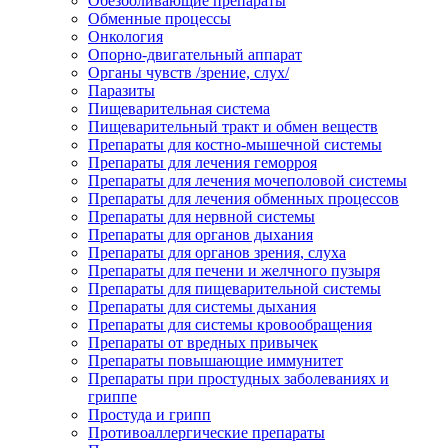
Обезболивающие препараты
Обменные процессы
Онкология
Опорно-двигательный аппарат
Органы чувств /зрение, слух/
Паразиты
Пищеварительная система
Пищеварительный тракт и обмен веществ
Препараты для костно-мышечной системы
Препараты для лечения геморроя
Препараты для лечения мочеполовой системы
Препараты для лечения обменных процессов
Препараты для нервной системы
Препараты для органов дыхания
Препараты для органов зрения, слуха
Препараты для печени и желчного пузыря
Препараты для пищеварительной системы
Препараты для системы дыхания
Препараты для системы кровообращения
Препараты от вредных привычек
Препараты повышающие иммунитет
Препараты при простудных заболеваниях и
гриппе
Простуда и грипп
Противоаллергические препараты