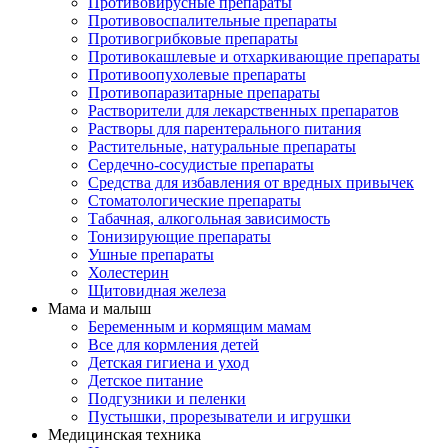
Противовирусные препараты
Противовоспалительные препараты
Противогрибковые препараты
Противокашлевые и отхаркивающие препараты
Противоопухолевые препараты
Противопаразитарные препараты
Растворители для лекарственных препаратов
Растворы для парентерального питания
Растительные, натуральные препараты
Сердечно-сосудистые препараты
Средства для избавления от вредных привычек
Стоматологические препараты
Табачная, алкогольная зависимость
Тонизирующие препараты
Ушные препараты
Холестерин
Щитовидная железа
Мама и малыш
Беременным и кормящим мамам
Все для кормления детей
Детская гигиена и уход
Детское питание
Подгузники и пеленки
Пустышки, прорезыватели и игрушки
Медицинская техника