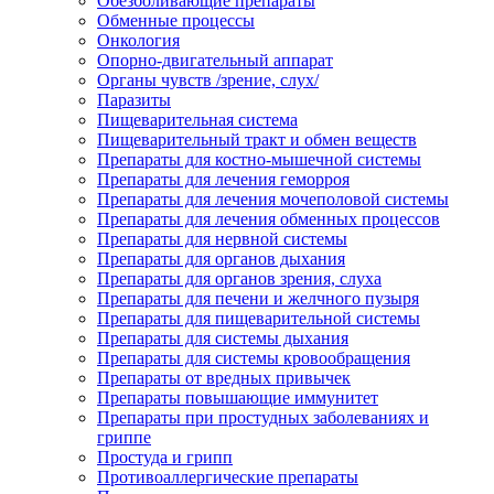
Обезболивающие препараты
Обменные процессы
Онкология
Опорно-двигательный аппарат
Органы чувств /зрение, слух/
Паразиты
Пищеварительная система
Пищеварительный тракт и обмен веществ
Препараты для костно-мышечной системы
Препараты для лечения геморроя
Препараты для лечения мочеполовой системы
Препараты для лечения обменных процессов
Препараты для нервной системы
Препараты для органов дыхания
Препараты для органов зрения, слуха
Препараты для печени и желчного пузыря
Препараты для пищеварительной системы
Препараты для системы дыхания
Препараты для системы кровообращения
Препараты от вредных привычек
Препараты повышающие иммунитет
Препараты при простудных заболеваниях и
гриппе
Простуда и грипп
Противоаллергические препараты