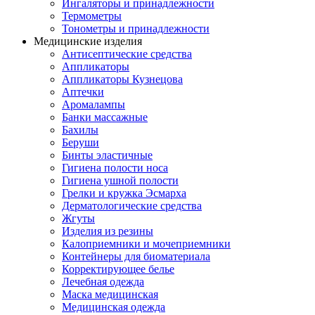
Ингаляторы и принадлежности
Термометры
Тонометры и принадлежности
Медицинские изделия
Антисептические средства
Аппликаторы
Аппликаторы Кузнецова
Аптечки
Аромалампы
Банки массажные
Бахилы
Беруши
Бинты эластичные
Гигиена полости носа
Гигиена ушной полости
Грелки и кружка Эсмарха
Дерматологические средства
Жгуты
Изделия из резины
Калоприемники и мочеприемники
Контейнеры для биоматериала
Корректирующее белье
Лечебная одежда
Маска медицинская
Медицинская одежда