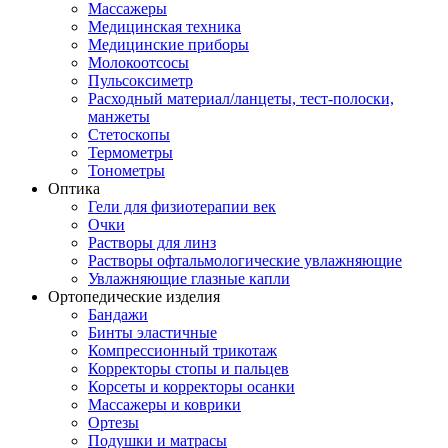
Массажеры
Медицинская техника
Медицинские приборы
Молокоотсосы
Пульсоксиметр
Расходный материал/ланцеты, тест-полоски,
манжеты
Стетоскопы
Термометры
Тонометры
Оптика
Гели для физиотерапии век
Очки
Растворы для линз
Растворы офтальмологические увлажняющие
Увлажняющие глазные капли
Ортопедические изделия
Бандажи
Бинты эластичные
Компрессионный трикотаж
Корректоры стопы и пальцев
Корсеты и корректоры осанки
Массажеры и коврики
Ортезы
Подушки и матрасы