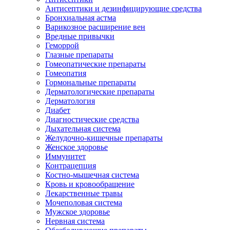
Антисептики и дезинфицирующие средства
Бронхиальная астма
Варикозное расширение вен
Вредные привычки
Геморрой
Глазные препараты
Гомеопатические препараты
Гомеопатия
Гормональные препараты
Дерматологические препараты
Дерматология
Диабет
Диагностические средства
Дыхательная система
Желудочно-кишечные препараты
Женское здоровье
Иммунитет
Контрацепция
Костно-мышечная система
Кровь и кровообращение
Лекарственные травы
Мочеполовая система
Мужское здоровье
Нервная система