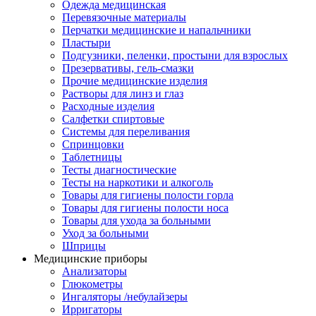
Одежда медицинская
Перевязочные материалы
Перчатки медицинские и напальчники
Пластыри
Подгузники, пеленки, простыни для взрослых
Презервативы, гель-смазки
Прочие медицинские изделия
Растворы для линз и глаз
Расходные изделия
Салфетки спиртовые
Системы для переливания
Спринцовки
Таблетницы
Тесты диагностические
Тесты на наркотики и алкоголь
Товары для гигиены полости горла
Товары для гигиены полости носа
Товары для ухода за больными
Уход за больными
Шприцы
Медицинские приборы
Анализаторы
Глюкометры
Ингаляторы /небулайзеры
Ирригаторы