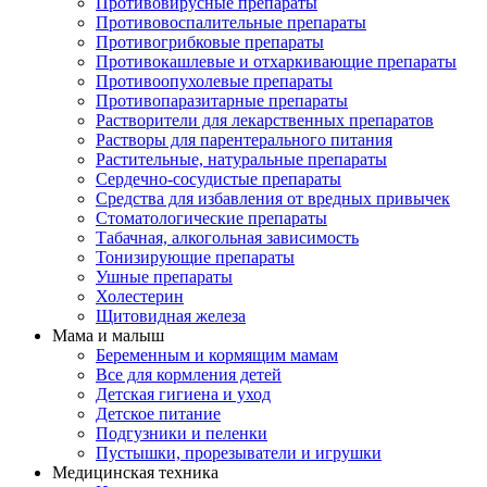
Противовирусные препараты
Противовоспалительные препараты
Противогрибковые препараты
Противокашлевые и отхаркивающие препараты
Противоопухолевые препараты
Противопаразитарные препараты
Растворители для лекарственных препаратов
Растворы для парентерального питания
Растительные, натуральные препараты
Сердечно-сосудистые препараты
Средства для избавления от вредных привычек
Стоматологические препараты
Табачная, алкогольная зависимость
Тонизирующие препараты
Ушные препараты
Холестерин
Щитовидная железа
Мама и малыш
Беременным и кормящим мамам
Все для кормления детей
Детская гигиена и уход
Детское питание
Подгузники и пеленки
Пустышки, прорезыватели и игрушки
Медицинская техника