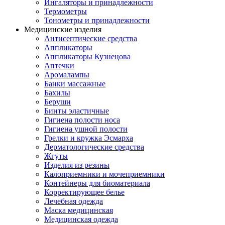
Ингаляторы и принадлежности
Термометры
Тонометры и принадлежности
Медицинские изделия
Антисептические средства
Аппликаторы
Аппликаторы Кузнецова
Аптечки
Аромалампы
Банки массажные
Бахилы
Беруши
Бинты эластичные
Гигиена полости носа
Гигиена ушной полости
Грелки и кружка Эсмарха
Дерматологические средства
Жгуты
Изделия из резины
Калоприемники и мочеприемники
Контейнеры для биоматериала
Корректирующее белье
Лечебная одежда
Маска медицинская
Медицинская одежда