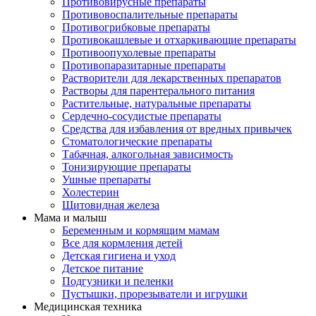
Противовирусные препараты
Противовоспалительные препараты
Противогрибковые препараты
Противокашлевые и отхаркивающие препараты
Противоопухолевые препараты
Противопаразитарные препараты
Растворители для лекарственных препаратов
Растворы для парентерального питания
Растительные, натуральные препараты
Сердечно-сосудистые препараты
Средства для избавления от вредных привычек
Стоматологические препараты
Табачная, алкогольная зависимость
Тонизирующие препараты
Ушные препараты
Холестерин
Щитовидная железа
Мама и малыш
Беременным и кормящим мамам
Все для кормления детей
Детская гигиена и уход
Детское питание
Подгузники и пеленки
Пустышки, прорезыватели и игрушки
Медицинская техника