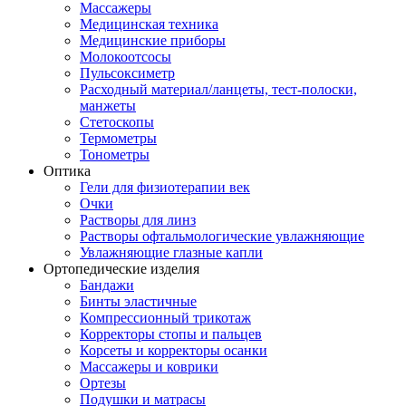
Массажеры
Медицинская техника
Медицинские приборы
Молокоотсосы
Пульсоксиметр
Расходный материал/ланцеты, тест-полоски,
манжеты
Стетоскопы
Термометры
Тонометры
Оптика
Гели для физиотерапии век
Очки
Растворы для линз
Растворы офтальмологические увлажняющие
Увлажняющие глазные капли
Ортопедические изделия
Бандажи
Бинты эластичные
Компрессионный трикотаж
Корректоры стопы и пальцев
Корсеты и корректоры осанки
Массажеры и коврики
Ортезы
Подушки и матрасы