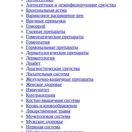
Антисептики и дезинфицирующие средства
Бронхиальная астма
Варикозное расширение вен
Вредные привычки
Геморрой
Глазные препараты
Гомеопатические препараты
Гомеопатия
Гормональные препараты
Дерматологические препараты
Дерматология
Диабет
Диагностические средства
Дыхательная система
Желудочно-кишечные препараты
Женское здоровье
Иммунитет
Контрацепция
Костно-мышечная система
Кровь и кровообращение
Лекарственные травы
Мочеполовая система
Мужское здоровье
Нервная система