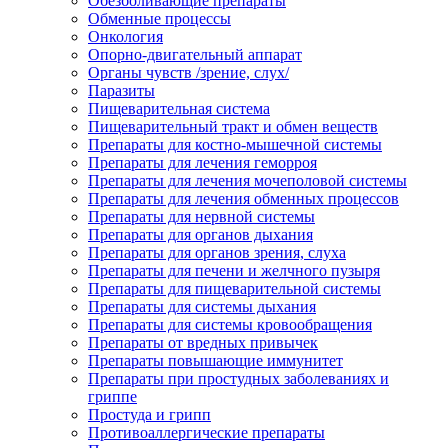
Обезболивающие препараты
Обменные процессы
Онкология
Опорно-двигательный аппарат
Органы чувств /зрение, слух/
Паразиты
Пищеварительная система
Пищеварительный тракт и обмен веществ
Препараты для костно-мышечной системы
Препараты для лечения геморроя
Препараты для лечения мочеполовой системы
Препараты для лечения обменных процессов
Препараты для нервной системы
Препараты для органов дыхания
Препараты для органов зрения, слуха
Препараты для печени и желчного пузыря
Препараты для пищеварительной системы
Препараты для системы дыхания
Препараты для системы кровообращения
Препараты от вредных привычек
Препараты повышающие иммунитет
Препараты при простудных заболеваниях и
гриппе
Простуда и грипп
Противоаллергические препараты