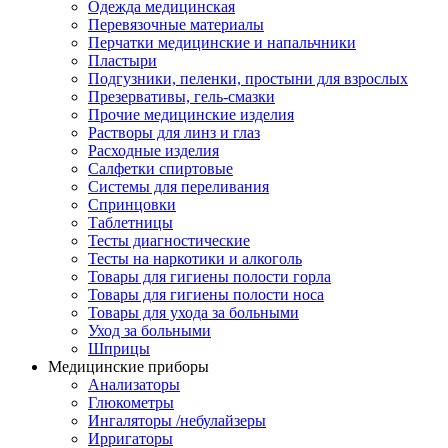
Одежда медицинская
Перевязочные материалы
Перчатки медицинские и напальчники
Пластыри
Подгузники, пеленки, простыни для взрослых
Презервативы, гель-смазки
Прочие медицинские изделия
Растворы для линз и глаз
Расходные изделия
Салфетки спиртовые
Системы для переливания
Спринцовки
Таблетницы
Тесты диагностические
Тесты на наркотики и алкоголь
Товары для гигиены полости горла
Товары для гигиены полости носа
Товары для ухода за больными
Уход за больными
Шприцы
Медицинские приборы
Анализаторы
Глюкометры
Ингаляторы /небулайзеры
Ирригаторы