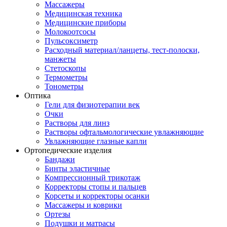
Массажеры
Медицинская техника
Медицинские приборы
Молокоотсосы
Пульсоксиметр
Расходный материал/ланцеты, тест-полоски,
манжеты
Стетоскопы
Термометры
Тонометры
Оптика
Гели для физиотерапии век
Очки
Растворы для линз
Растворы офтальмологические увлажняющие
Увлажняющие глазные капли
Ортопедические изделия
Бандажи
Бинты эластичные
Компрессионный трикотаж
Корректоры стопы и пальцев
Корсеты и корректоры осанки
Массажеры и коврики
Ортезы
Подушки и матрасы