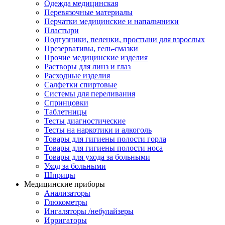
Одежда медицинская
Перевязочные материалы
Перчатки медицинские и напальчники
Пластыри
Подгузники, пеленки, простыни для взрослых
Презервативы, гель-смазки
Прочие медицинские изделия
Растворы для линз и глаз
Расходные изделия
Салфетки спиртовые
Системы для переливания
Спринцовки
Таблетницы
Тесты диагностические
Тесты на наркотики и алкоголь
Товары для гигиены полости горла
Товары для гигиены полости носа
Товары для ухода за больными
Уход за больными
Шприцы
Медицинские приборы
Анализаторы
Глюкометры
Ингаляторы /небулайзеры
Ирригаторы