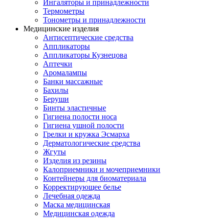
Ингаляторы и принадлежности
Термометры
Тонометры и принадлежности
Медицинские изделия
Антисептические средства
Аппликаторы
Аппликаторы Кузнецова
Аптечки
Аромалампы
Банки массажные
Бахилы
Беруши
Бинты эластичные
Гигиена полости носа
Гигиена ушной полости
Грелки и кружка Эсмарха
Дерматологические средства
Жгуты
Изделия из резины
Калоприемники и мочеприемники
Контейнеры для биоматериала
Корректирующее белье
Лечебная одежда
Маска медицинская
Медицинская одежда