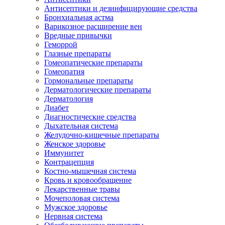
Антисептики и дезинфицирующие средства
Бронхиальная астма
Варикозное расширение вен
Вредные привычки
Геморрой
Глазные препараты
Гомеопатические препараты
Гомеопатия
Гормональные препараты
Дерматологические препараты
Дерматология
Диабет
Диагностические средства
Дыхательная система
Желудочно-кишечные препараты
Женское здоровье
Иммунитет
Контрацепция
Костно-мышечная система
Кровь и кровообращение
Лекарственные травы
Мочеполовая система
Мужское здоровье
Нервная система