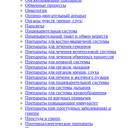
Обезболивающие препараты
Обменные процессы
Онкология
Опорно-двигательный аппарат
Органы чувств /зрение, слух/
Паразиты
Пищеварительная система
Пищеварительный тракт и обмен веществ
Препараты для костно-мышечной системы
Препараты для лечения геморроя
Препараты для лечения мочеполовой системы
Препараты для лечения обменных процессов
Препараты для нервной системы
Препараты для органов дыхания
Препараты для органов зрения, слуха
Препараты для печени и желчного пузыря
Препараты для пищеварительной системы
Препараты для системы дыхания
Препараты для системы кровообращения
Препараты от вредных привычек
Препараты повышающие иммунитет
Препараты при простудных заболеваниях и
гриппе
Простуда и грипп
Противоаллергические препараты