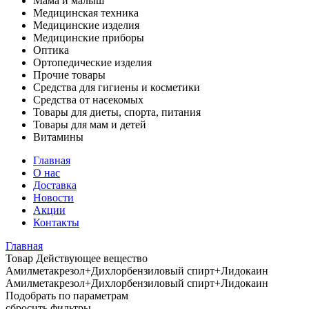
Мама и малыш
Медицинская техника
Медицинские изделия
Медицинские приборы
Оптика
Ортопедические изделия
Прочие товары
Средства для гигиены и косметики
Средства от насекомых
Товары для диеты, спорта, питания
Товары для мам и детей
Витамины
Главная
О нас
Доставка
Новости
Акции
Контакты
Главная
Товар Действующее вещество
Амилметакрезол+Дихлорбензиловый спирт+Лидокаин
Амилметакрезол+Дихлорбензиловый спирт+Лидокаин
Подобрать по параметрам
сбросить фильтры