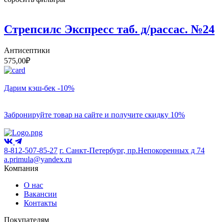
Стрепсилс Экспресс таб. д/рассас. №24
Антисептики
575,00
₽
Дарим кэш-бек -10%
Забронируйте товар на сайте и получите скидку 10%
8-812-507-85-27
г. Санкт-Петербург, пр.Непокоренных д 74
a.primula@yandex.ru
Компания
О нас
Вакансии
Контакты
Покупателям