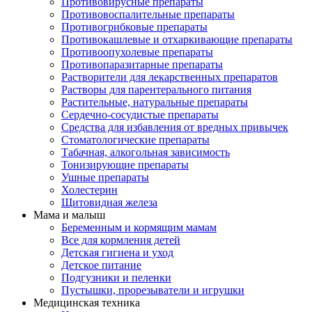
Противовирусные препараты
Противовоспалительные препараты
Противогрибковые препараты
Противокашлевые и отхаркивающие препараты
Противоопухолевые препараты
Противопаразитарные препараты
Растворители для лекарственных препаратов
Растворы для парентерального питания
Растительные, натуральные препараты
Сердечно-сосудистые препараты
Средства для избавления от вредных привычек
Стоматологические препараты
Табачная, алкогольная зависимость
Тонизирующие препараты
Ушные препараты
Холестерин
Щитовидная железа
Мама и малыш
Беременным и кормящим мамам
Все для кормления детей
Детская гигиена и уход
Детское питание
Подгузники и пеленки
Пустышки, прорезыватели и игрушки
Медицинская техника