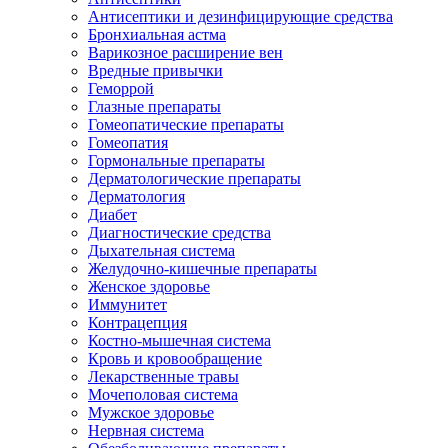
Антисептики и дезинфицирующие средства
Бронхиальная астма
Варикозное расширение вен
Вредные привычки
Геморрой
Глазные препараты
Гомеопатические препараты
Гомеопатия
Гормональные препараты
Дерматологические препараты
Дерматология
Диабет
Диагностические средства
Дыхательная система
Желудочно-кишечные препараты
Женское здоровье
Иммунитет
Контрацепция
Костно-мышечная система
Кровь и кровообращение
Лекарственные травы
Мочеполовая система
Мужское здоровье
Нервная система