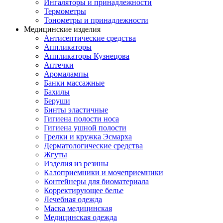
Ингаляторы и принадлежности
Термометры
Тонометры и принадлежности
Медицинские изделия
Антисептические средства
Аппликаторы
Аппликаторы Кузнецова
Аптечки
Аромалампы
Банки массажные
Бахилы
Беруши
Бинты эластичные
Гигиена полости носа
Гигиена ушной полости
Грелки и кружка Эсмарха
Дерматологические средства
Жгуты
Изделия из резины
Калоприемники и мочеприемники
Контейнеры для биоматериала
Корректирующее белье
Лечебная одежда
Маска медицинская
Медицинская одежда