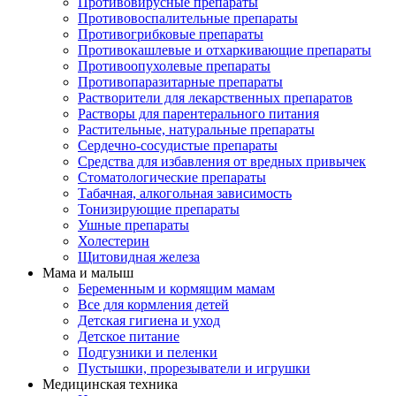
Противовирусные препараты
Противовоспалительные препараты
Противогрибковые препараты
Противокашлевые и отхаркивающие препараты
Противоопухолевые препараты
Противопаразитарные препараты
Растворители для лекарственных препаратов
Растворы для парентерального питания
Растительные, натуральные препараты
Сердечно-сосудистые препараты
Средства для избавления от вредных привычек
Стоматологические препараты
Табачная, алкогольная зависимость
Тонизирующие препараты
Ушные препараты
Холестерин
Щитовидная железа
Мама и малыш
Беременным и кормящим мамам
Все для кормления детей
Детская гигиена и уход
Детское питание
Подгузники и пеленки
Пустышки, прорезыватели и игрушки
Медицинская техника