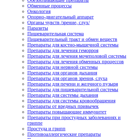
Обезболивающие препараты
Обменные процессы
Онкология
Опорно-двигательный аппарат
Органы чувств /зрение, слух/
Паразиты
Пищеварительная система
Пищеварительный тракт и обмен веществ
Препараты для костно-мышечной системы
Препараты для лечения геморроя
Препараты для лечения мочеполовой системы
Препараты для лечения обменных процессов
Препараты для нервной системы
Препараты для органов дыхания
Препараты для органов зрения, слуха
Препараты для печени и желчного пузыря
Препараты для пищеварительной системы
Препараты для системы дыхания
Препараты для системы кровообращения
Препараты от вредных привычек
Препараты повышающие иммунитет
Препараты при простудных заболеваниях и
гриппе
Простуда и грипп
Противоаллергические препараты