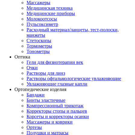
Массажеры
Медицинская техника
Медицинские приборы
Молокоотсосы
Пульсоксиметр
Расходный материал/ланцеты, тест-полоски,
манжеты
Стетоскопы
Термометры
Тонометры
Оптика
Гели для физиотерапии век
Очки
Растворы для линз
Растворы офтальмологические увлажняющие
Увлажняющие глазные капли
Ортопедические изделия
Бандажи
Бинты эластичные
Компрессионный трикотаж
Корректоры стопы и пальцев
Корсеты и корректоры осанки
Массажеры и коврики
Ортезы
Подушки и матрасы