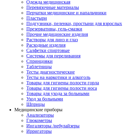
Одежда медицинская
Перевязочные материалы
Перчатки медицинские и напальчники
Пластыри
Подгузники, пеленки, простыни для взрослых
Презервативы, гель-смазки
Прочие медицинские изделия
Растворы для линз и глаз
Расходные изделия
Салфетки спиртовые
Системы для переливания
Спринцовки
Таблетницы
Тесты диагностические
Тесты на наркотики и алкоголь
Товары для гигиены полости горла
Товары для гигиены полости носа
Товары для ухода за больными
Уход за больными
Шприцы
Медицинские приборы
Анализаторы
Глюкометры
Ингаляторы /небулайзеры
Ирригаторы