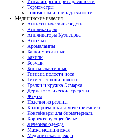
Ингаляторы и принадлежности
Термометры
Тонометры и принадлежности
Медицинские изделия
Антисептические средства
Аппликаторы
Аппликаторы Кузнецова
Аптечки
Аромалампы
Банки массажные
Бахилы
Беруши
Бинты эластичные
Гигиена полости носа
Гигиена ушной полости
Грелки и кружка Эсмарха
Дерматологические средства
Жгуты
Изделия из резины
Калоприемники и мочеприемники
Контейнеры для биоматериала
Корректирующее белье
Лечебная одежда
Маска медицинская
Медицинская одежда