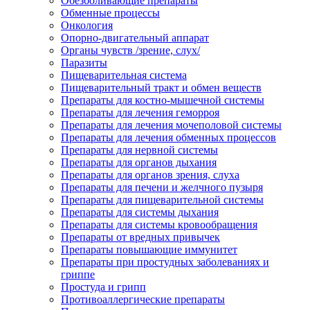
Обезболивающие препараты
Обменные процессы
Онкология
Опорно-двигательный аппарат
Органы чувств /зрение, слух/
Паразиты
Пищеварительная система
Пищеварительный тракт и обмен веществ
Препараты для костно-мышечной системы
Препараты для лечения геморроя
Препараты для лечения мочеполовой системы
Препараты для лечения обменных процессов
Препараты для нервной системы
Препараты для органов дыхания
Препараты для органов зрения, слуха
Препараты для печени и желчного пузыря
Препараты для пищеварительной системы
Препараты для системы дыхания
Препараты для системы кровообращения
Препараты от вредных привычек
Препараты повышающие иммунитет
Препараты при простудных заболеваниях и
гриппе
Простуда и грипп
Противоаллергические препараты