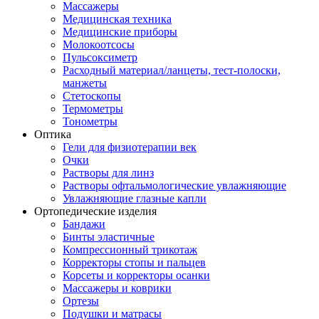
Массажеры
Медицинская техника
Медицинские приборы
Молокоотсосы
Пульсоксиметр
Расходный материал/ланцеты, тест-полоски,
манжеты
Стетоскопы
Термометры
Тонометры
Оптика
Гели для физиотерапии век
Очки
Растворы для линз
Растворы офтальмологические увлажняющие
Увлажняющие глазные капли
Ортопедические изделия
Бандажи
Бинты эластичные
Компрессионный трикотаж
Корректоры стопы и пальцев
Корсеты и корректоры осанки
Массажеры и коврики
Ортезы
Подушки и матрасы