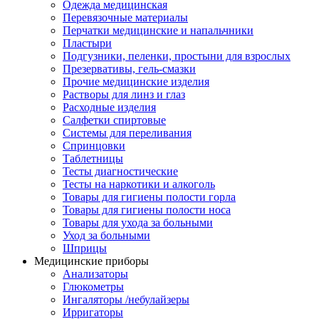
Одежда медицинская
Перевязочные материалы
Перчатки медицинские и напальчники
Пластыри
Подгузники, пеленки, простыни для взрослых
Презервативы, гель-смазки
Прочие медицинские изделия
Растворы для линз и глаз
Расходные изделия
Салфетки спиртовые
Системы для переливания
Спринцовки
Таблетницы
Тесты диагностические
Тесты на наркотики и алкоголь
Товары для гигиены полости горла
Товары для гигиены полости носа
Товары для ухода за больными
Уход за больными
Шприцы
Медицинские приборы
Анализаторы
Глюкометры
Ингаляторы /небулайзеры
Ирригаторы