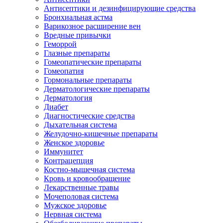
Антисептики и дезинфицирующие средства
Бронхиальная астма
Варикозное расширение вен
Вредные привычки
Геморрой
Глазные препараты
Гомеопатические препараты
Гомеопатия
Гормональные препараты
Дерматологические препараты
Дерматология
Диабет
Диагностические средства
Дыхательная система
Желудочно-кишечные препараты
Женское здоровье
Иммунитет
Контрацепция
Костно-мышечная система
Кровь и кровообращение
Лекарственные травы
Мочеполовая система
Мужское здоровье
Нервная система