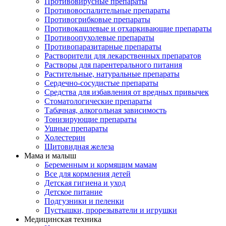
Противовирусные препараты
Противовоспалительные препараты
Противогрибковые препараты
Противокашлевые и отхаркивающие препараты
Противоопухолевые препараты
Противопаразитарные препараты
Растворители для лекарственных препаратов
Растворы для парентерального питания
Растительные, натуральные препараты
Сердечно-сосудистые препараты
Средства для избавления от вредных привычек
Стоматологические препараты
Табачная, алкогольная зависимость
Тонизирующие препараты
Ушные препараты
Холестерин
Щитовидная железа
Мама и малыш
Беременным и кормящим мамам
Все для кормления детей
Детская гигиена и уход
Детское питание
Подгузники и пеленки
Пустышки, прорезыватели и игрушки
Медицинская техника