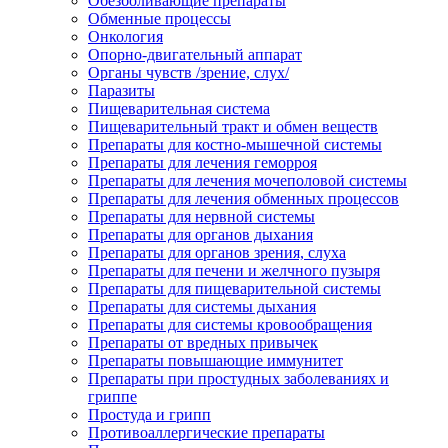
Обезболивающие препараты
Обменные процессы
Онкология
Опорно-двигательный аппарат
Органы чувств /зрение, слух/
Паразиты
Пищеварительная система
Пищеварительный тракт и обмен веществ
Препараты для костно-мышечной системы
Препараты для лечения геморроя
Препараты для лечения мочеполовой системы
Препараты для лечения обменных процессов
Препараты для нервной системы
Препараты для органов дыхания
Препараты для органов зрения, слуха
Препараты для печени и желчного пузыря
Препараты для пищеварительной системы
Препараты для системы дыхания
Препараты для системы кровообращения
Препараты от вредных привычек
Препараты повышающие иммунитет
Препараты при простудных заболеваниях и
гриппе
Простуда и грипп
Противоаллергические препараты