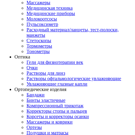
Массажеры
Медицинская техника
Медицинские приборы
Молокоотсосы
Пульсоксиметр
Расходный материал/ланцеты, тест-полоски,
манжеты
Стетоскопы
Термометры
Тонометры
Оптика
Гели для физиотерапии век
Очки
Растворы для линз
Растворы офтальмологические увлажняющие
Увлажняющие глазные капли
Ортопедические изделия
Бандажи
Бинты эластичные
Компрессионный трикотаж
Корректоры стопы и пальцев
Корсеты и корректоры осанки
Массажеры и коврики
Ортезы
Подушки и матрасы