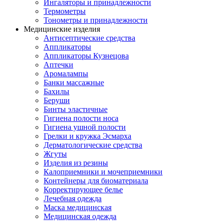
Ингаляторы и принадлежности
Термометры
Тонометры и принадлежности
Медицинские изделия
Антисептические средства
Аппликаторы
Аппликаторы Кузнецова
Аптечки
Аромалампы
Банки массажные
Бахилы
Беруши
Бинты эластичные
Гигиена полости носа
Гигиена ушной полости
Грелки и кружка Эсмарха
Дерматологические средства
Жгуты
Изделия из резины
Калоприемники и мочеприемники
Контейнеры для биоматериала
Корректирующее белье
Лечебная одежда
Маска медицинская
Медицинская одежда