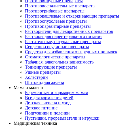
Противовирусные препараты
Противовоспалительные препараты
Противогрибковые препараты
Противокашлевые и отхаркивающие препараты
Противоопухолевые препараты
Противопаразитарные препараты
Растворители для лекарственных препаратов
Растворы для парентерального питания
Растительные, натуральные препараты
Сердечно-сосудистые препараты
Средства для избавления от вредных привычек
Стоматологические препараты
Табачная, алкогольная зависимость
Тонизирующие препараты
Ушные препараты
Холестерин
Щитовидная железа
Мама и малыш
Беременным и кормящим мамам
Все для кормления детей
Детская гигиена и уход
Детское питание
Подгузники и пеленки
Пустышки, прорезыватели и игрушки
Медицинская техника