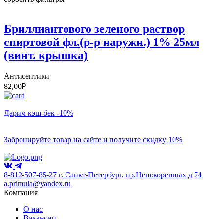
Бриллиантового зеленого раствор
спиртовой фл.(р-р наружн.) 1% 25мл
(винт. крышка)
Антисептики
82,00
₽
Дарим кэш-бек -10%
Забронируйте товар на сайте и получите скидку 10%
8-812-507-85-27
г. Санкт-Петербург, пр.Непокоренных д 74
a.primula@yandex.ru
Компания
О нас
Вакансии