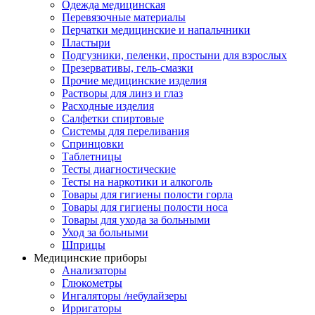
Одежда медицинская
Перевязочные материалы
Перчатки медицинские и напальчники
Пластыри
Подгузники, пеленки, простыни для взрослых
Презервативы, гель-смазки
Прочие медицинские изделия
Растворы для линз и глаз
Расходные изделия
Салфетки спиртовые
Системы для переливания
Спринцовки
Таблетницы
Тесты диагностические
Тесты на наркотики и алкоголь
Товары для гигиены полости горла
Товары для гигиены полости носа
Товары для ухода за больными
Уход за больными
Шприцы
Медицинские приборы
Анализаторы
Глюкометры
Ингаляторы /небулайзеры
Ирригаторы