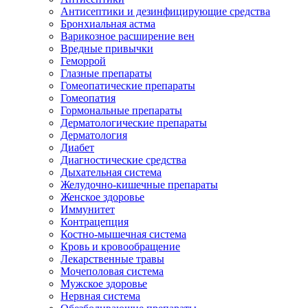
Антисептики и дезинфицирующие средства
Бронхиальная астма
Варикозное расширение вен
Вредные привычки
Геморрой
Глазные препараты
Гомеопатические препараты
Гомеопатия
Гормональные препараты
Дерматологические препараты
Дерматология
Диабет
Диагностические средства
Дыхательная система
Желудочно-кишечные препараты
Женское здоровье
Иммунитет
Контрацепция
Костно-мышечная система
Кровь и кровообращение
Лекарственные травы
Мочеполовая система
Мужское здоровье
Нервная система