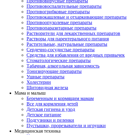
Противовирусные препараты
Противовоспалительные препараты
Противогрибковые препараты
Противокашлевые и отхаркивающие препараты
Противоопухолевые препараты
Противопаразитарные препараты
Растворители для лекарственных препаратов
Растворы для парентерального питания
Растительные, натуральные препараты
Сердечно-сосудистые препараты
Средства для избавления от вредных привычек
Стоматологические препараты
Табачная, алкогольная зависимость
Тонизирующие препараты
Ушные препараты
Холестерин
Щитовидная железа
Мама и малыш
Беременным и кормящим мамам
Все для кормления детей
Детская гигиена и уход
Детское питание
Подгузники и пеленки
Пустышки, прорезыватели и игрушки
Медицинская техника