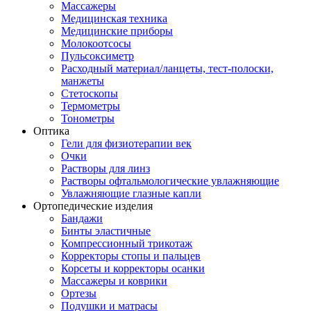
Массажеры
Медицинская техника
Медицинские приборы
Молокоотсосы
Пульсоксиметр
Расходный материал/ланцеты, тест-полоски,
манжеты
Стетоскопы
Термометры
Тонометры
Оптика
Гели для физиотерапии век
Очки
Растворы для линз
Растворы офтальмологические увлажняющие
Увлажняющие глазные капли
Ортопедические изделия
Бандажи
Бинты эластичные
Компрессионный трикотаж
Корректоры стопы и пальцев
Корсеты и корректоры осанки
Массажеры и коврики
Ортезы
Подушки и матрасы