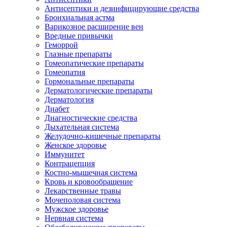
Антисептики и дезинфицирующие средства
Бронхиальная астма
Варикозное расширение вен
Вредные привычки
Геморрой
Глазные препараты
Гомеопатические препараты
Гомеопатия
Гормональные препараты
Дерматологические препараты
Дерматология
Диабет
Диагностические средства
Дыхательная система
Желудочно-кишечные препараты
Женское здоровье
Иммунитет
Контрацепция
Костно-мышечная система
Кровь и кровообращение
Лекарственные травы
Мочеполовая система
Мужское здоровье
Нервная система