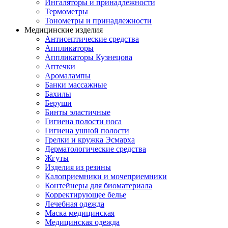
Ингаляторы и принадлежности
Термометры
Тонометры и принадлежности
Медицинские изделия
Антисептические средства
Аппликаторы
Аппликаторы Кузнецова
Аптечки
Аромалампы
Банки массажные
Бахилы
Беруши
Бинты эластичные
Гигиена полости носа
Гигиена ушной полости
Грелки и кружка Эсмарха
Дерматологические средства
Жгуты
Изделия из резины
Калоприемники и мочеприемники
Контейнеры для биоматериала
Корректирующее белье
Лечебная одежда
Маска медицинская
Медицинская одежда