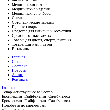
Мама и малыш
Медицинская техника
Медицинские изделия
Медицинские приборы
Оптика
Ортопедические изделия
Прочие товары
Средства для гигиены и косметики
Средства от насекомых
Товары для диеты, спорта, питания
Товары для мам и детей
Витамины
Главная
О нас
Доставка
Новости
Акции
Контакты
Главная
Товар Действующее вещество
Бромгексин+Гвайфенезин+Сальбутамол
Бромгексин+Гвайфенезин+Сальбутамол
Подобрать по параметрам
сбросить фильтры