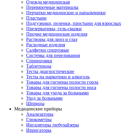
Одежда медицинская
Перевязочные материалы
Перчатки медицинские и напальчники
Пластыри
Подгузники, пеленки, простыни для взрослых
Презервативы, гель-смазки
Прочие медицинские изделия
Растворы для линз и глаз
Расходные изделия
Салфетки спиртовые
Системы для переливания
Спринцовки
Таблетницы
Тесты диагностические
Тесты на наркотики и алкоголь
Товары для гигиены полости горла
Товары для гигиены полости носа
Товары для ухода за больными
Уход за больными
Шприцы
Медицинские приборы
Анализаторы
Глюкометры
Ингаляторы /небулайзеры
Ирригаторы