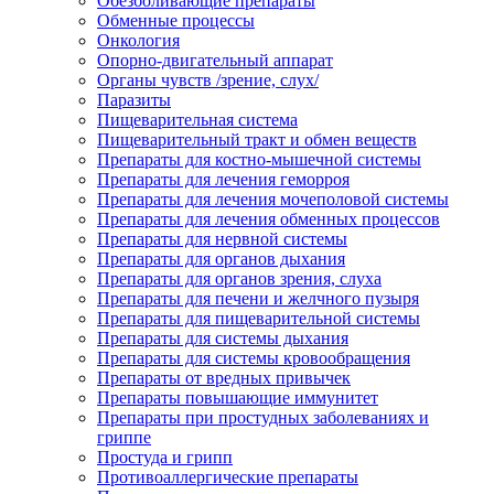
Обезболивающие препараты
Обменные процессы
Онкология
Опорно-двигательный аппарат
Органы чувств /зрение, слух/
Паразиты
Пищеварительная система
Пищеварительный тракт и обмен веществ
Препараты для костно-мышечной системы
Препараты для лечения геморроя
Препараты для лечения мочеполовой системы
Препараты для лечения обменных процессов
Препараты для нервной системы
Препараты для органов дыхания
Препараты для органов зрения, слуха
Препараты для печени и желчного пузыря
Препараты для пищеварительной системы
Препараты для системы дыхания
Препараты для системы кровообращения
Препараты от вредных привычек
Препараты повышающие иммунитет
Препараты при простудных заболеваниях и
гриппе
Простуда и грипп
Противоаллергические препараты