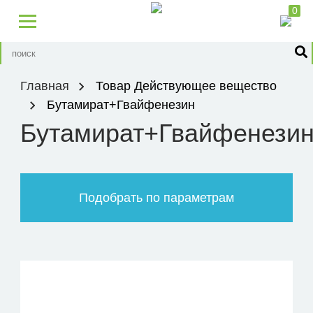
0
Главная
Товар Действующее вещество
Бутамират+Гвайфенезин
Бутамират+Гвайфенези
Подобрать по параметрам