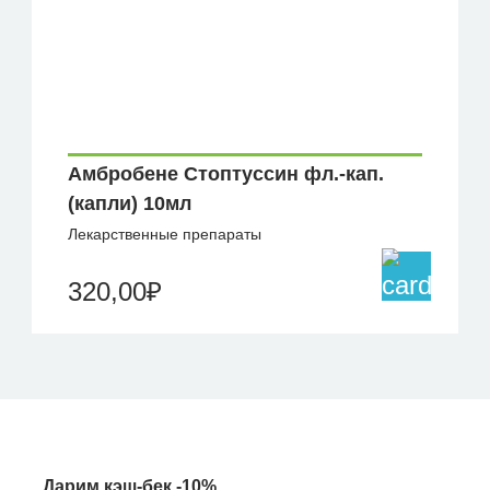
Амбробене Стоптуссин фл.-кап.
(капли) 10мл
Лекарственные препараты
320,00
₽
Дарим кэш-бек -10%