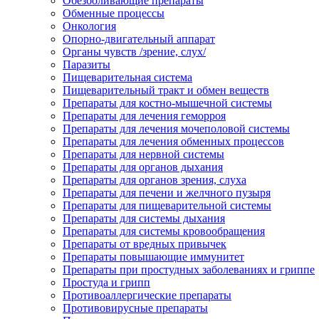
Обезболивающие препараты
Обменные процессы
Онкология
Опорно-двигательный аппарат
Органы чувств /зрение, слух/
Паразиты
Пищеварительная система
Пищеварительный тракт и обмен веществ
Препараты для костно-мышечной системы
Препараты для лечения геморроя
Препараты для лечения мочеполовой системы
Препараты для лечения обменных процессов
Препараты для нервной системы
Препараты для органов дыхания
Препараты для органов зрения, слуха
Препараты для печени и желчного пузыря
Препараты для пищеварительной системы
Препараты для системы дыхания
Препараты для системы кровообращения
Препараты от вредных привычек
Препараты повышающие иммунитет
Препараты при простудных заболеваниях и гриппе
Простуда и грипп
Противоаллергические препараты
Противовирусные препараты