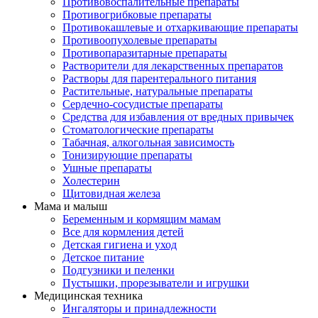
Противовоспалительные препараты
Противогрибковые препараты
Противокашлевые и отхаркивающие препараты
Противоопухолевые препараты
Противопаразитарные препараты
Растворители для лекарственных препаратов
Растворы для парентерального питания
Растительные, натуральные препараты
Сердечно-сосудистые препараты
Средства для избавления от вредных привычек
Стоматологические препараты
Табачная, алкогольная зависимость
Тонизирующие препараты
Ушные препараты
Холестерин
Щитовидная железа
Мама и малыш
Беременным и кормящим мамам
Все для кормления детей
Детская гигиена и уход
Детское питание
Подгузники и пеленки
Пустышки, прорезыватели и игрушки
Медицинская техника
Ингаляторы и принадлежности