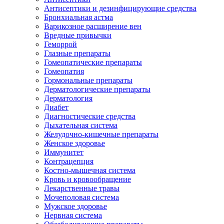
Антисептики и дезинфицирующие средства
Бронхиальная астма
Варикозное расширение вен
Вредные привычки
Геморрой
Глазные препараты
Гомеопатические препараты
Гомеопатия
Гормональные препараты
Дерматологические препараты
Дерматология
Диабет
Диагностические средства
Дыхательная система
Желудочно-кишечные препараты
Женское здоровье
Иммунитет
Контрацепция
Костно-мышечная система
Кровь и кровообращение
Лекарственные травы
Мочеполовая система
Мужское здоровье
Нервная система