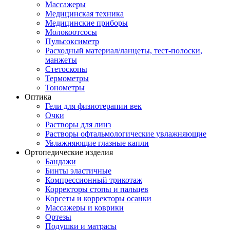
Массажеры
Медицинская техника
Медицинские приборы
Молокоотсосы
Пульсоксиметр
Расходный материал/ланцеты, тест-полоски,
манжеты
Стетоскопы
Термометры
Тонометры
Оптика
Гели для физиотерапии век
Очки
Растворы для линз
Растворы офтальмологические увлажняющие
Увлажняющие глазные капли
Ортопедические изделия
Бандажи
Бинты эластичные
Компрессионный трикотаж
Корректоры стопы и пальцев
Корсеты и корректоры осанки
Массажеры и коврики
Ортезы
Подушки и матрасы