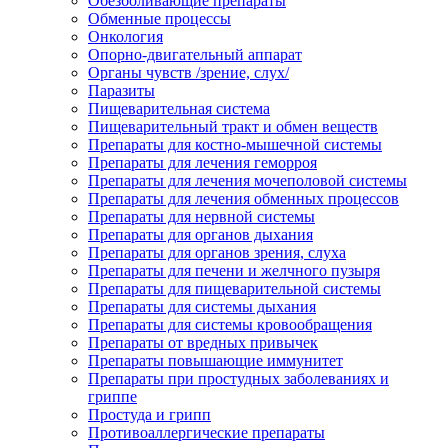
Обезболивающие препараты
Обменные процессы
Онкология
Опорно-двигательный аппарат
Органы чувств /зрение, слух/
Паразиты
Пищеварительная система
Пищеварительный тракт и обмен веществ
Препараты для костно-мышечной системы
Препараты для лечения геморроя
Препараты для лечения мочеполовой системы
Препараты для лечения обменных процессов
Препараты для нервной системы
Препараты для органов дыхания
Препараты для органов зрения, слуха
Препараты для печени и желчного пузыря
Препараты для пищеварительной системы
Препараты для системы дыхания
Препараты для системы кровообращения
Препараты от вредных привычек
Препараты повышающие иммунитет
Препараты при простудных заболеваниях и
гриппе
Простуда и грипп
Противоаллергические препараты