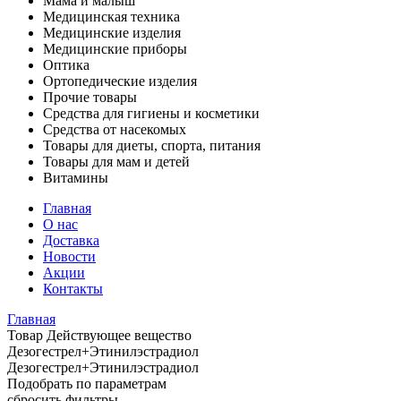
Мама и малыш
Медицинская техника
Медицинские изделия
Медицинские приборы
Оптика
Ортопедические изделия
Прочие товары
Средства для гигиены и косметики
Средства от насекомых
Товары для диеты, спорта, питания
Товары для мам и детей
Витамины
Главная
О нас
Доставка
Новости
Акции
Контакты
Главная
Товар Действующее вещество
Дезогестрел+Этинилэстрадиол
Дезогестрел+Этинилэстрадиол
Подобрать по параметрам
сбросить фильтры