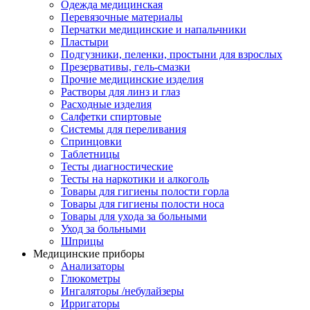
Одежда медицинская
Перевязочные материалы
Перчатки медицинские и напальчники
Пластыри
Подгузники, пеленки, простыни для взрослых
Презервативы, гель-смазки
Прочие медицинские изделия
Растворы для линз и глаз
Расходные изделия
Салфетки спиртовые
Системы для переливания
Спринцовки
Таблетницы
Тесты диагностические
Тесты на наркотики и алкоголь
Товары для гигиены полости горла
Товары для гигиены полости носа
Товары для ухода за больными
Уход за больными
Шприцы
Медицинские приборы
Анализаторы
Глюкометры
Ингаляторы /небулайзеры
Ирригаторы