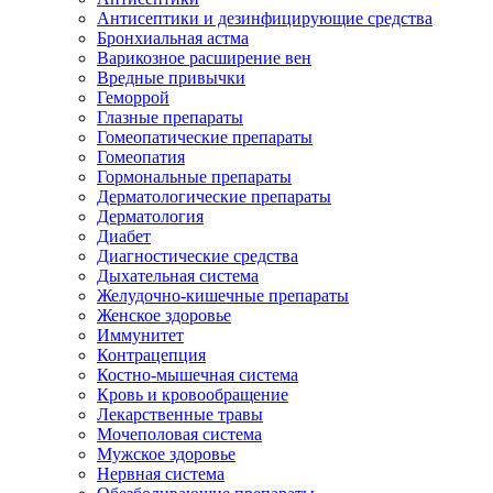
Антисептики и дезинфицирующие средства
Бронхиальная астма
Варикозное расширение вен
Вредные привычки
Геморрой
Глазные препараты
Гомеопатические препараты
Гомеопатия
Гормональные препараты
Дерматологические препараты
Дерматология
Диабет
Диагностические средства
Дыхательная система
Желудочно-кишечные препараты
Женское здоровье
Иммунитет
Контрацепция
Костно-мышечная система
Кровь и кровообращение
Лекарственные травы
Мочеполовая система
Мужское здоровье
Нервная система