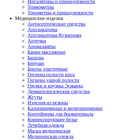
Ингаляторы и принадлежности
Термометры
Тонометры и принадлежности
Медицинские изделия
Антисептические средства
Аппликаторы
Аппликаторы Кузнецова
Аптечки
Аромалампы
Банки массажные
Бахилы
Беруши
Бинты эластичные
Гигиена полости носа
Гигиена ушной полости
Грелки и кружка Эсмарха
Дерматологические средства
Жгуты
Изделия из резины
Калоприемники и мочеприемники
Контейнеры для биоматериала
Корректирующее белье
Лечебная одежда
Маска медицинская
Медицинская одежда