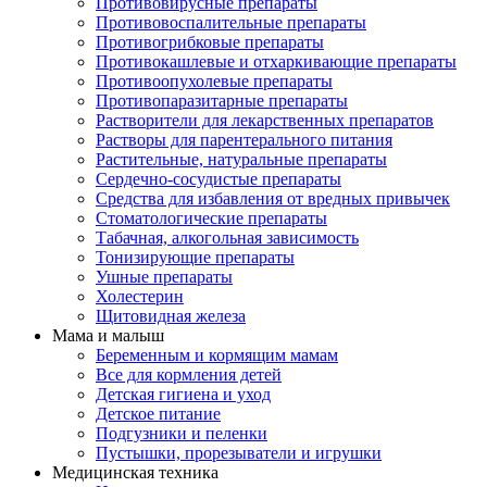
Противовирусные препараты
Противовоспалительные препараты
Противогрибковые препараты
Противокашлевые и отхаркивающие препараты
Противоопухолевые препараты
Противопаразитарные препараты
Растворители для лекарственных препаратов
Растворы для парентерального питания
Растительные, натуральные препараты
Сердечно-сосудистые препараты
Средства для избавления от вредных привычек
Стоматологические препараты
Табачная, алкогольная зависимость
Тонизирующие препараты
Ушные препараты
Холестерин
Щитовидная железа
Мама и малыш
Беременным и кормящим мамам
Все для кормления детей
Детская гигиена и уход
Детское питание
Подгузники и пеленки
Пустышки, прорезыватели и игрушки
Медицинская техника