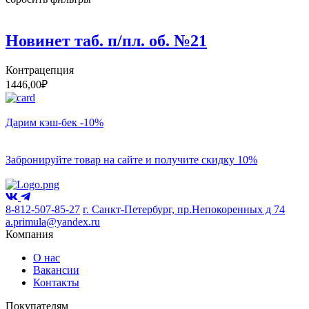
Новинет таб. п/пл. об. №21
Контрацепция
1446,00
₽
Дарим кэш-бек -10%
Забронируйте товар на сайте и получите скидку 10%
8-812-507-85-27
г. Санкт-Петербург, пр.Непокоренных д 74
a.primula@yandex.ru
Компания
О нас
Вакансии
Контакты
Покупателям