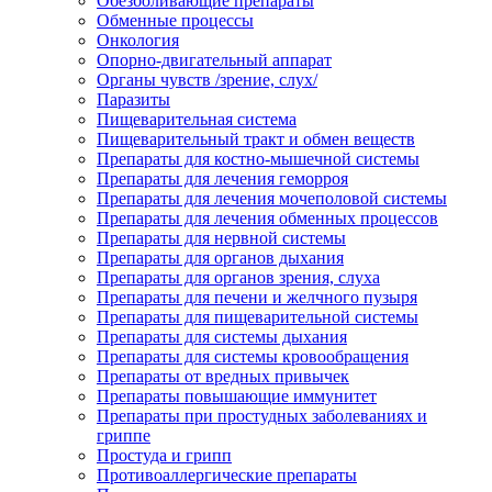
Обезболивающие препараты
Обменные процессы
Онкология
Опорно-двигательный аппарат
Органы чувств /зрение, слух/
Паразиты
Пищеварительная система
Пищеварительный тракт и обмен веществ
Препараты для костно-мышечной системы
Препараты для лечения геморроя
Препараты для лечения мочеполовой системы
Препараты для лечения обменных процессов
Препараты для нервной системы
Препараты для органов дыхания
Препараты для органов зрения, слуха
Препараты для печени и желчного пузыря
Препараты для пищеварительной системы
Препараты для системы дыхания
Препараты для системы кровообращения
Препараты от вредных привычек
Препараты повышающие иммунитет
Препараты при простудных заболеваниях и
гриппе
Простуда и грипп
Противоаллергические препараты