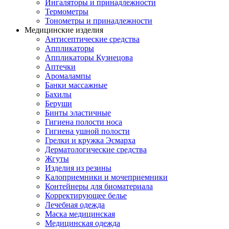
Ингаляторы и принадлежности
Термометры
Тонометры и принадлежности
Медицинские изделия
Антисептические средства
Аппликаторы
Аппликаторы Кузнецова
Аптечки
Аромалампы
Банки массажные
Бахилы
Беруши
Бинты эластичные
Гигиена полости носа
Гигиена ушной полости
Грелки и кружка Эсмарха
Дерматологические средства
Жгуты
Изделия из резины
Калоприемники и мочеприемники
Контейнеры для биоматериала
Корректирующее белье
Лечебная одежда
Маска медицинская
Медицинская одежда