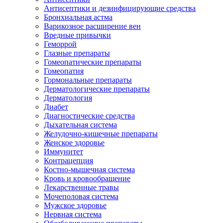
Антисептики и дезинфицирующие средства
Бронхиальная астма
Варикозное расширение вен
Вредные привычки
Геморрой
Глазные препараты
Гомеопатические препараты
Гомеопатия
Гормональные препараты
Дерматологические препараты
Дерматология
Диабет
Диагностические средства
Дыхательная система
Желудочно-кишечные препараты
Женское здоровье
Иммунитет
Контрацепция
Костно-мышечная система
Кровь и кровообращение
Лекарственные травы
Мочеполовая система
Мужское здоровье
Нервная система