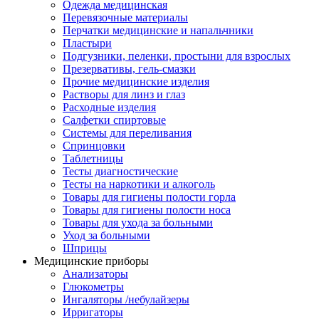
Одежда медицинская
Перевязочные материалы
Перчатки медицинские и напальчники
Пластыри
Подгузники, пеленки, простыни для взрослых
Презервативы, гель-смазки
Прочие медицинские изделия
Растворы для линз и глаз
Расходные изделия
Салфетки спиртовые
Системы для переливания
Спринцовки
Таблетницы
Тесты диагностические
Тесты на наркотики и алкоголь
Товары для гигиены полости горла
Товары для гигиены полости носа
Товары для ухода за больными
Уход за больными
Шприцы
Медицинские приборы
Анализаторы
Глюкометры
Ингаляторы /небулайзеры
Ирригаторы