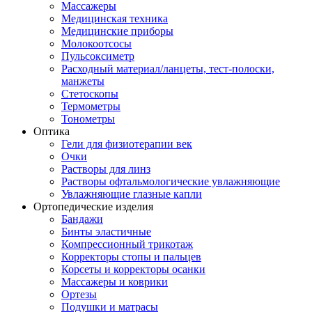
Массажеры
Медицинская техника
Медицинские приборы
Молокоотсосы
Пульсоксиметр
Расходный материал/ланцеты, тест-полоски,
манжеты
Стетоскопы
Термометры
Тонометры
Оптика
Гели для физиотерапии век
Очки
Растворы для линз
Растворы офтальмологические увлажняющие
Увлажняющие глазные капли
Ортопедические изделия
Бандажи
Бинты эластичные
Компрессионный трикотаж
Корректоры стопы и пальцев
Корсеты и корректоры осанки
Массажеры и коврики
Ортезы
Подушки и матрасы