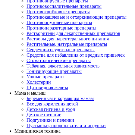
Противовирусные препараты
Противовоспалительные препараты
Противогрибковые препараты
Противокашлевые и отхаркивающие препараты
Противоопухолевые препараты
Противопаразитарные препараты
Растворители для лекарственных препаратов
Растворы для парентерального питания
Растительные, натуральные препараты
Сердечно-сосудистые препараты
Средства для избавления от вредных привычек
Стоматологические препараты
Табачная, алкогольная зависимость
Тонизирующие препараты
Ушные препараты
Холестерин
Щитовидная железа
Мама и малыш
Беременным и кормящим мамам
Все для кормления детей
Детская гигиена и уход
Детское питание
Подгузники и пеленки
Пустышки, прорезыватели и игрушки
Медицинская техника