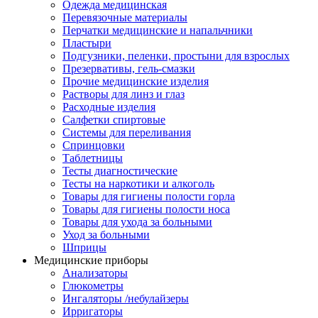
Одежда медицинская
Перевязочные материалы
Перчатки медицинские и напальчники
Пластыри
Подгузники, пеленки, простыни для взрослых
Презервативы, гель-смазки
Прочие медицинские изделия
Растворы для линз и глаз
Расходные изделия
Салфетки спиртовые
Системы для переливания
Спринцовки
Таблетницы
Тесты диагностические
Тесты на наркотики и алкоголь
Товары для гигиены полости горла
Товары для гигиены полости носа
Товары для ухода за больными
Уход за больными
Шприцы
Медицинские приборы
Анализаторы
Глюкометры
Ингаляторы /небулайзеры
Ирригаторы