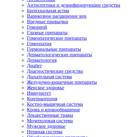
Антисептики и дезинфицирующие средства
Бронхиальная астма
Варикозное расширение вен
Вредные привычки
Геморрой
Глазные препараты
Гомеопатические препараты
Гомеопатия
Гормональные препараты
Дерматологические препараты
Дерматология
Диабет
Диагностические средства
Дыхательная система
Желудочно-кишечные препараты
Женское здоровье
Иммунитет
Контрацепция
Костно-мышечная система
Кровь и кровообращение
Лекарственные травы
Мочеполовая система
Мужское здоровье
Нервная система