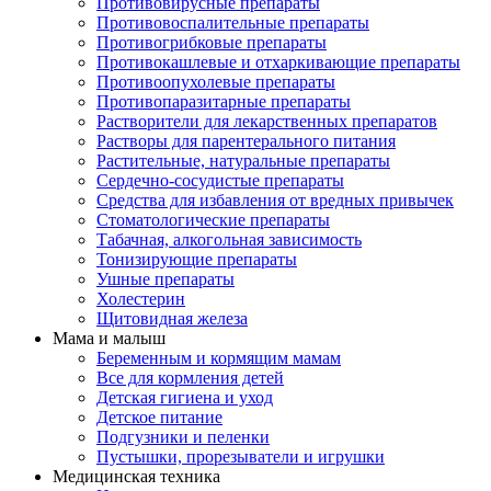
Противовирусные препараты
Противовоспалительные препараты
Противогрибковые препараты
Противокашлевые и отхаркивающие препараты
Противоопухолевые препараты
Противопаразитарные препараты
Растворители для лекарственных препаратов
Растворы для парентерального питания
Растительные, натуральные препараты
Сердечно-сосудистые препараты
Средства для избавления от вредных привычек
Стоматологические препараты
Табачная, алкогольная зависимость
Тонизирующие препараты
Ушные препараты
Холестерин
Щитовидная железа
Мама и малыш
Беременным и кормящим мамам
Все для кормления детей
Детская гигиена и уход
Детское питание
Подгузники и пеленки
Пустышки, прорезыватели и игрушки
Медицинская техника