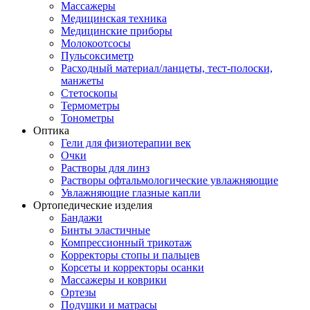
Массажеры
Медицинская техника
Медицинские приборы
Молокоотсосы
Пульсоксиметр
Расходный материал/ланцеты, тест-полоски,
манжеты
Стетоскопы
Термометры
Тонометры
Оптика
Гели для физиотерапии век
Очки
Растворы для линз
Растворы офтальмологические увлажняющие
Увлажняющие глазные капли
Ортопедические изделия
Бандажи
Бинты эластичные
Компрессионный трикотаж
Корректоры стопы и пальцев
Корсеты и корректоры осанки
Массажеры и коврики
Ортезы
Подушки и матрасы