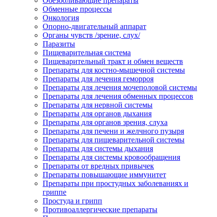
Обезболивающие препараты
Обменные процессы
Онкология
Опорно-двигательный аппарат
Органы чувств /зрение, слух/
Паразиты
Пищеварительная система
Пищеварительный тракт и обмен веществ
Препараты для костно-мышечной системы
Препараты для лечения геморроя
Препараты для лечения мочеполовой системы
Препараты для лечения обменных процессов
Препараты для нервной системы
Препараты для органов дыхания
Препараты для органов зрения, слуха
Препараты для печени и желчного пузыря
Препараты для пищеварительной системы
Препараты для системы дыхания
Препараты для системы кровообращения
Препараты от вредных привычек
Препараты повышающие иммунитет
Препараты при простудных заболеваниях и
гриппе
Простуда и грипп
Противоаллергические препараты