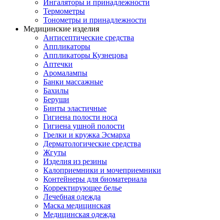
Ингаляторы и принадлежности
Термометры
Тонометры и принадлежности
Медицинские изделия
Антисептические средства
Аппликаторы
Аппликаторы Кузнецова
Аптечки
Аромалампы
Банки массажные
Бахилы
Беруши
Бинты эластичные
Гигиена полости носа
Гигиена ушной полости
Грелки и кружка Эсмарха
Дерматологические средства
Жгуты
Изделия из резины
Калоприемники и мочеприемники
Контейнеры для биоматериала
Корректирующее белье
Лечебная одежда
Маска медицинская
Медицинская одежда