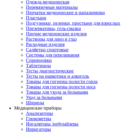
Одежда медицинская
Перевязочные материалы
Перчатки медицинские и напальчники
Пластыри
Подгузники, пеленки, простыни для взрослых
Презервативы, гель-смазки
Прочие медицинские изделия
Растворы для линз и глаз
Расходные изделия
Салфетки спиртовые
Системы для переливания
Спринцовки
Таблетницы
Тесты диагностические
Тесты на наркотики и алкоголь
Товары для гигиены полости горла
Товары для гигиены полости носа
Товары для ухода за больными
Уход за больными
Шприцы
Медицинские приборы
Анализаторы
Глюкометры
Ингаляторы /небулайзеры
Ирригаторы