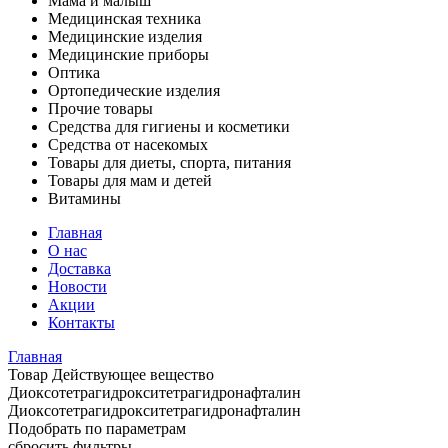
Мама и малыш
Медицинская техника
Медицинские изделия
Медицинские приборы
Оптика
Ортопедические изделия
Прочие товары
Средства для гигиены и косметики
Средства от насекомых
Товары для диеты, спорта, питания
Товары для мам и детей
Витамины
Главная
О нас
Доставка
Новости
Акции
Контакты
Главная
Товар Действующее вещество
Диоксотетрагидрокситетрагидронафталин
Диоксотетрагидрокситетрагидронафталин
Подобрать по параметрам
сбросить фильтры