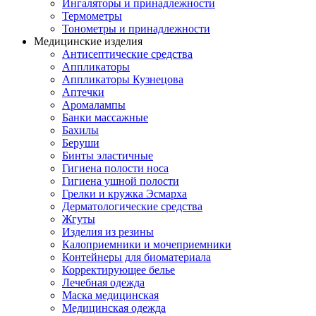
Ингаляторы и принадлежности
Термометры
Тонометры и принадлежности
Медицинские изделия
Антисептические средства
Аппликаторы
Аппликаторы Кузнецова
Аптечки
Аромалампы
Банки массажные
Бахилы
Беруши
Бинты эластичные
Гигиена полости носа
Гигиена ушной полости
Грелки и кружка Эсмарха
Дерматологические средства
Жгуты
Изделия из резины
Калоприемники и мочеприемники
Контейнеры для биоматериала
Корректирующее белье
Лечебная одежда
Маска медицинская
Медицинская одежда