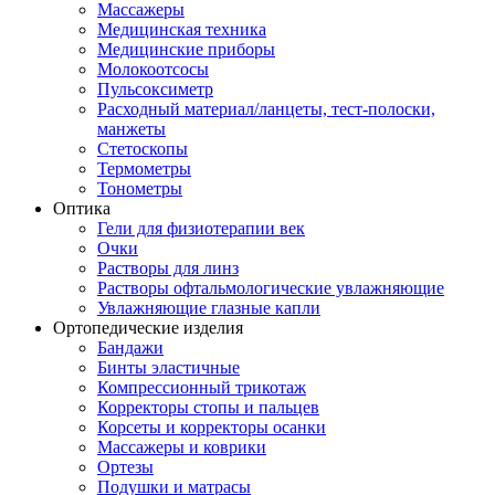
Массажеры
Медицинская техника
Медицинские приборы
Молокоотсосы
Пульсоксиметр
Расходный материал/ланцеты, тест-полоски,
манжеты
Стетоскопы
Термометры
Тонометры
Оптика
Гели для физиотерапии век
Очки
Растворы для линз
Растворы офтальмологические увлажняющие
Увлажняющие глазные капли
Ортопедические изделия
Бандажи
Бинты эластичные
Компрессионный трикотаж
Корректоры стопы и пальцев
Корсеты и корректоры осанки
Массажеры и коврики
Ортезы
Подушки и матрасы