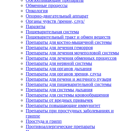
Обезболивающие препараты
Обменные процессы
Онкология
Опорно-двигательный аппарат
Органы чувств /зрение, слух/
Паразиты
Пищеварительная система
Пищеварительный тракт и обмен веществ
Препараты для костно-мышечной системы
Препараты для лечения геморроя
Препараты для лечения мочеполовой системы
Препараты для лечения обменных процессов
Препараты для нервной системы
Препараты для органов дыхания
Препараты для органов зрения, слуха
Препараты для печени и желчного пузыря
Препараты для пищеварительной системы
Препараты для системы дыхания
Препараты для системы кровообращения
Препараты от вредных привычек
Препараты повышающие иммунитет
Препараты при простудных заболеваниях и
гриппе
Простуда и грипп
Противоаллергические препараты