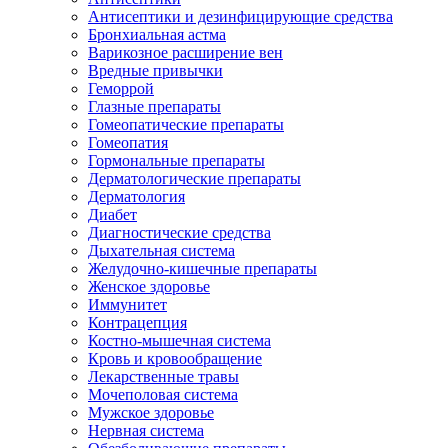
Антисептики и дезинфицирующие средства
Бронхиальная астма
Варикозное расширение вен
Вредные привычки
Геморрой
Глазные препараты
Гомеопатические препараты
Гомеопатия
Гормональные препараты
Дерматологические препараты
Дерматология
Диабет
Диагностические средства
Дыхательная система
Желудочно-кишечные препараты
Женское здоровье
Иммунитет
Контрацепция
Костно-мышечная система
Кровь и кровообращение
Лекарственные травы
Мочеполовая система
Мужское здоровье
Нервная система