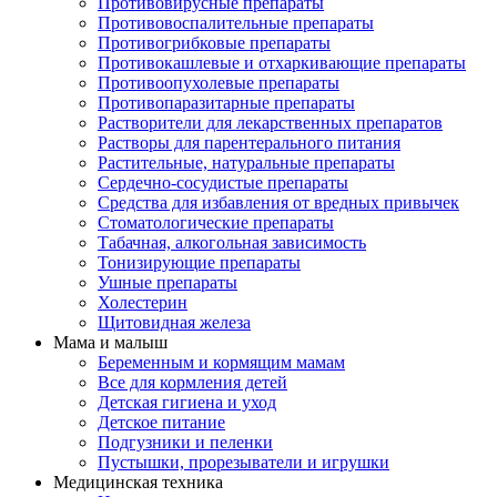
Противовирусные препараты
Противовоспалительные препараты
Противогрибковые препараты
Противокашлевые и отхаркивающие препараты
Противоопухолевые препараты
Противопаразитарные препараты
Растворители для лекарственных препаратов
Растворы для парентерального питания
Растительные, натуральные препараты
Сердечно-сосудистые препараты
Средства для избавления от вредных привычек
Стоматологические препараты
Табачная, алкогольная зависимость
Тонизирующие препараты
Ушные препараты
Холестерин
Щитовидная железа
Мама и малыш
Беременным и кормящим мамам
Все для кормления детей
Детская гигиена и уход
Детское питание
Подгузники и пеленки
Пустышки, прорезыватели и игрушки
Медицинская техника