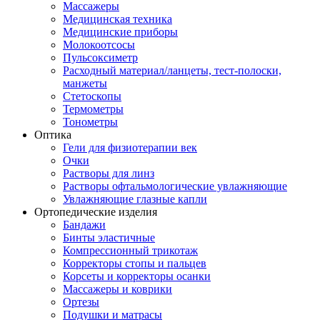
Массажеры
Медицинская техника
Медицинские приборы
Молокоотсосы
Пульсоксиметр
Расходный материал/ланцеты, тест-полоски,
манжеты
Стетоскопы
Термометры
Тонометры
Оптика
Гели для физиотерапии век
Очки
Растворы для линз
Растворы офтальмологические увлажняющие
Увлажняющие глазные капли
Ортопедические изделия
Бандажи
Бинты эластичные
Компрессионный трикотаж
Корректоры стопы и пальцев
Корсеты и корректоры осанки
Массажеры и коврики
Ортезы
Подушки и матрасы