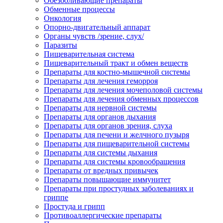
Обезболивающие препараты
Обменные процессы
Онкология
Опорно-двигательный аппарат
Органы чувств /зрение, слух/
Паразиты
Пищеварительная система
Пищеварительный тракт и обмен веществ
Препараты для костно-мышечной системы
Препараты для лечения геморроя
Препараты для лечения мочеполовой системы
Препараты для лечения обменных процессов
Препараты для нервной системы
Препараты для органов дыхания
Препараты для органов зрения, слуха
Препараты для печени и желчного пузыря
Препараты для пищеварительной системы
Препараты для системы дыхания
Препараты для системы кровообращения
Препараты от вредных привычек
Препараты повышающие иммунитет
Препараты при простудных заболеваниях и
гриппе
Простуда и грипп
Противоаллергические препараты