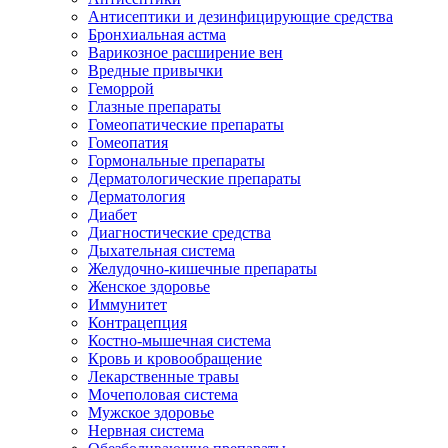
Антисептики и дезинфицирующие средства
Бронхиальная астма
Варикозное расширение вен
Вредные привычки
Геморрой
Глазные препараты
Гомеопатические препараты
Гомеопатия
Гормональные препараты
Дерматологические препараты
Дерматология
Диабет
Диагностические средства
Дыхательная система
Желудочно-кишечные препараты
Женское здоровье
Иммунитет
Контрацепция
Костно-мышечная система
Кровь и кровообращение
Лекарственные травы
Мочеполовая система
Мужское здоровье
Нервная система