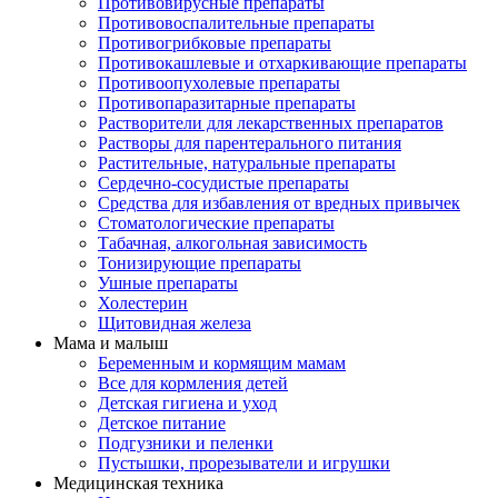
Противовирусные препараты
Противовоспалительные препараты
Противогрибковые препараты
Противокашлевые и отхаркивающие препараты
Противоопухолевые препараты
Противопаразитарные препараты
Растворители для лекарственных препаратов
Растворы для парентерального питания
Растительные, натуральные препараты
Сердечно-сосудистые препараты
Средства для избавления от вредных привычек
Стоматологические препараты
Табачная, алкогольная зависимость
Тонизирующие препараты
Ушные препараты
Холестерин
Щитовидная железа
Мама и малыш
Беременным и кормящим мамам
Все для кормления детей
Детская гигиена и уход
Детское питание
Подгузники и пеленки
Пустышки, прорезыватели и игрушки
Медицинская техника