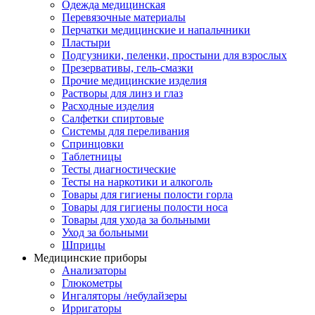
Одежда медицинская
Перевязочные материалы
Перчатки медицинские и напальчники
Пластыри
Подгузники, пеленки, простыни для взрослых
Презервативы, гель-смазки
Прочие медицинские изделия
Растворы для линз и глаз
Расходные изделия
Салфетки спиртовые
Системы для переливания
Спринцовки
Таблетницы
Тесты диагностические
Тесты на наркотики и алкоголь
Товары для гигиены полости горла
Товары для гигиены полости носа
Товары для ухода за больными
Уход за больными
Шприцы
Медицинские приборы
Анализаторы
Глюкометры
Ингаляторы /небулайзеры
Ирригаторы