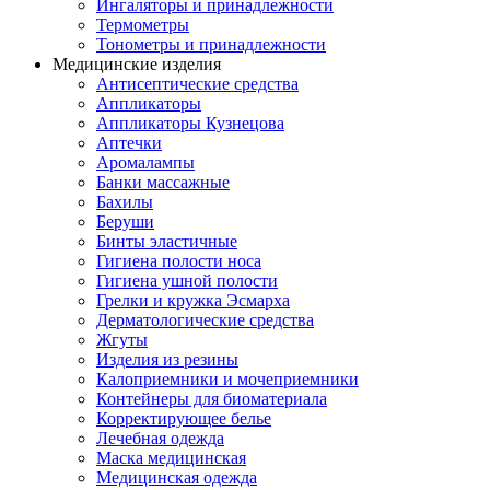
Ингаляторы и принадлежности
Термометры
Тонометры и принадлежности
Медицинские изделия
Антисептические средства
Аппликаторы
Аппликаторы Кузнецова
Аптечки
Аромалампы
Банки массажные
Бахилы
Беруши
Бинты эластичные
Гигиена полости носа
Гигиена ушной полости
Грелки и кружка Эсмарха
Дерматологические средства
Жгуты
Изделия из резины
Калоприемники и мочеприемники
Контейнеры для биоматериала
Корректирующее белье
Лечебная одежда
Маска медицинская
Медицинская одежда