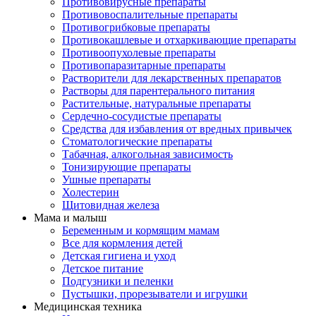
Противовирусные препараты
Противовоспалительные препараты
Противогрибковые препараты
Противокашлевые и отхаркивающие препараты
Противоопухолевые препараты
Противопаразитарные препараты
Растворители для лекарственных препаратов
Растворы для парентерального питания
Растительные, натуральные препараты
Сердечно-сосудистые препараты
Средства для избавления от вредных привычек
Стоматологические препараты
Табачная, алкогольная зависимость
Тонизирующие препараты
Ушные препараты
Холестерин
Щитовидная железа
Мама и малыш
Беременным и кормящим мамам
Все для кормления детей
Детская гигиена и уход
Детское питание
Подгузники и пеленки
Пустышки, прорезыватели и игрушки
Медицинская техника