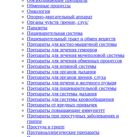
Обезболивающие препараты
Обменные процессы
Онкология
Опорно-двигательный аппарат
Органы чувств /зрение, слух/
Паразиты
Пищеварительная система
Пищеварительный тракт и обмен веществ
Препараты для костно-мышечной системы
Препараты для лечения геморроя
Препараты для лечения мочеполовой системы
Препараты для лечения обменных процессов
Препараты для нервной системы
Препараты для органов дыхания
Препараты для органов зрения, слуха
Препараты для печени и желчного пузыря
Препараты для пищеварительной системы
Препараты для системы дыхания
Препараты для системы кровообращения
Препараты от вредных привычек
Препараты повышающие иммунитет
Препараты при простудных заболеваниях и
гриппе
Простуда и грипп
Противоаллергические препараты