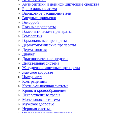
Антисептики и дезинфицирующие средства
Бронхиальная астма
Варикозное расширение вен
Вредные привычки
Геморрой
Глазные препараты
Гомеопатические препараты
Гомеопатия
Гормональные препараты
Дерматологические препараты
Дерматология
Диабет
Диагностические средства
Дыхательная система
Желудочно-кишечные препараты
Женское здоровье
Иммунитет
Контрацепция
Костно-мышечная система
Кровь и кровообращение
Лекарственные травы
Мочеполовая система
Мужское здоровье
Нервная система