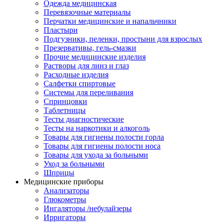
Одежда медицинская
Перевязочные материалы
Перчатки медицинские и напальчники
Пластыри
Подгузники, пеленки, простыни для взрослых
Презервативы, гель-смазки
Прочие медицинские изделия
Растворы для линз и глаз
Расходные изделия
Салфетки спиртовые
Системы для переливания
Спринцовки
Таблетницы
Тесты диагностические
Тесты на наркотики и алкоголь
Товары для гигиены полости горла
Товары для гигиены полости носа
Товары для ухода за больными
Уход за больными
Шприцы
Медицинские приборы
Анализаторы
Глюкометры
Ингаляторы /небулайзеры
Ирригаторы