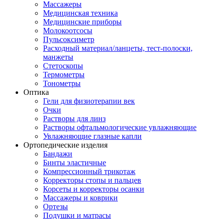
Массажеры
Медицинская техника
Медицинские приборы
Молокоотсосы
Пульсоксиметр
Расходный материал/ланцеты, тест-полоски,
манжеты
Стетоскопы
Термометры
Тонометры
Оптика
Гели для физиотерапии век
Очки
Растворы для линз
Растворы офтальмологические увлажняющие
Увлажняющие глазные капли
Ортопедические изделия
Бандажи
Бинты эластичные
Компрессионный трикотаж
Корректоры стопы и пальцев
Корсеты и корректоры осанки
Массажеры и коврики
Ортезы
Подушки и матрасы