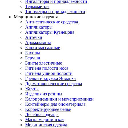
Ингаляторы и принадлежности
Термометры
Тонометры и принадлежности
Медицинские изделия
Антисептические средства
Аппликаторы
Аппликаторы Кузнецова
Аптечки
Аромалампы
Банки массажные
Бахилы
Беруши
Бинты эластичные
Гигиена полости носа
Гигиена ушной полости
Грелки и кружка Эсмарха
Дерматологические средства
Жгуты
Изделия из резины
Калоприемники и мочеприемники
Контейнеры для биоматериала
Корректирующее белье
Лечебная одежда
Маска медицинская
Медицинская одежда