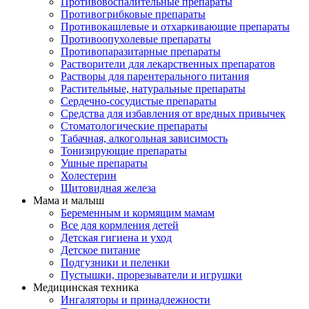
Противовоспалительные препараты
Противогрибковые препараты
Противокашлевые и отхаркивающие препараты
Противоопухолевые препараты
Противопаразитарные препараты
Растворители для лекарственных препаратов
Растворы для парентерального питания
Растительные, натуральные препараты
Сердечно-сосудистые препараты
Средства для избавления от вредных привычек
Стоматологические препараты
Табачная, алкогольная зависимость
Тонизирующие препараты
Ушные препараты
Холестерин
Щитовидная железа
Мама и малыш
Беременным и кормящим мамам
Все для кормления детей
Детская гигиена и уход
Детское питание
Подгузники и пеленки
Пустышки, прорезыватели и игрушки
Медицинская техника
Ингаляторы и принадлежности