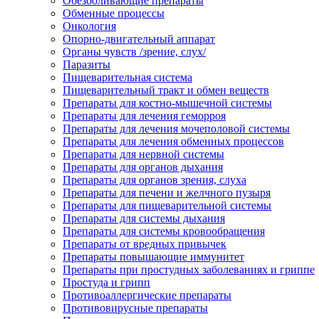
Обезболивающие препараты
Обменные процессы
Онкология
Опорно-двигательный аппарат
Органы чувств /зрение, слух/
Паразиты
Пищеварительная система
Пищеварительный тракт и обмен веществ
Препараты для костно-мышечной системы
Препараты для лечения геморроя
Препараты для лечения мочеполовой системы
Препараты для лечения обменных процессов
Препараты для нервной системы
Препараты для органов дыхания
Препараты для органов зрения, слуха
Препараты для печени и желчного пузыря
Препараты для пищеварительной системы
Препараты для системы дыхания
Препараты для системы кровообращения
Препараты от вредных привычек
Препараты повышающие иммунитет
Препараты при простудных заболеваниях и гриппе
Простуда и грипп
Противоаллергические препараты
Противовирусные препараты