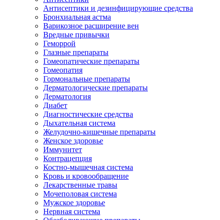
Антисептики и дезинфицирующие средства
Бронхиальная астма
Варикозное расширение вен
Вредные привычки
Геморрой
Глазные препараты
Гомеопатические препараты
Гомеопатия
Гормональные препараты
Дерматологические препараты
Дерматология
Диабет
Диагностические средства
Дыхательная система
Желудочно-кишечные препараты
Женское здоровье
Иммунитет
Контрацепция
Костно-мышечная система
Кровь и кровообращение
Лекарственные травы
Мочеполовая система
Мужское здоровье
Нервная система